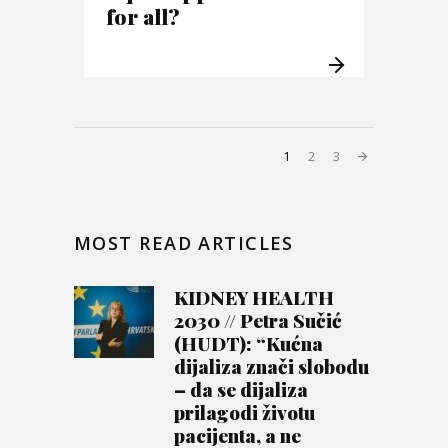
for all?
1
2
3
MOST READ ARTICLES
KIDNEY HEALTH
2030 // Petra Sučić
(HUDT): “Kućna
dijaliza znači slobodu
– da se dijaliza
prilagodi životu
pacijenta, a ne