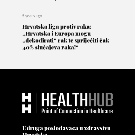
5 years ago
Hrvatska liga protiv raka:
„Hrvatska i Europa mogu
„dekodirati“ rak te spriječiti čak
40% slučajeva raka!“
Udruga poslodavaca u zdravstvu
Hrvatske