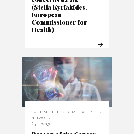
(Stella Kyriakides,
European
Commissioner for
Health)
EU4HEALTH
,
HH-GLOBAL-POLICY-
NETWORK
2 years ago
Beacon of the Cancer