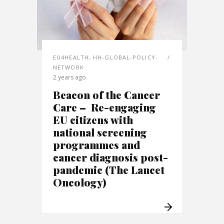
EU4HEALTH
,
HH-GLOBAL-POLICY-
NETWORK
2 years ago
Beacon of the Cancer
Care – Re-engaging
EU citizens with
national screening
programmes and
cancer diagnosis post-
pandemic (The Lancet
Oncology)