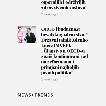
otpornijih i održivijih
zdravstvenih sustava“
2 weeks ago
OECD i budućnost
hrvatskog zdravstva //
Državni tajnik Zdenko
Lucić (MVEP):
„Članstvo u OECD-u
znači kontinuirani rad
na reformama i
primjeni najboljih
javnih politika“
2 weeks ago
NEWS+TRENDS