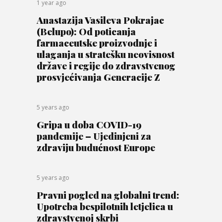
1 year ago
Anastazija Vasileva Pokrajac
(Belupo): Od poticanja
farmaceutske proizvodnje i
ulaganja u stratešku neovisnost
države i regije do zdravstvenog
prosvjećivanja Generacije Z
5 years ago
Gripa u doba COVID-19
pandemije – Ujedinjeni za
zdraviju budućnost Europe
5 years ago
Pravni pogled na globalni trend:
Upotreba bespilotnih letjelica u
zdravstvenoj skrbi