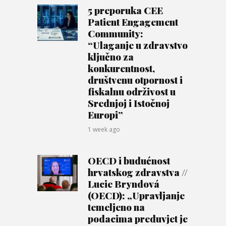
5 preporuka CEE
Patient Engagement
Community:
“Ulaganje u zdravstvo
ključno za
konkurentnost,
društvenu otpornost i
fiskalnu održivost u
Srednjoj i Istočnoj
Europi”
1 week ago
OECD i budućnost
hrvatskog zdravstva //
Lucie Bryndová
(OECD): „Upravljanje
temeljeno na
podacima preduvjet je