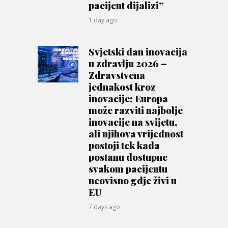
pacijent dijalizi”
1 day ago
Svjetski dan inovacija
u zdravlju 2026 –
Zdravstvena
jednakost kroz
inovacije; Europa
može razviti najbolje
inovacije na svijetu,
ali njihova vrijednost
postoji tek kada
postanu dostupne
svakom pacijentu
neovisno gdje živi u
EU
7 days ago