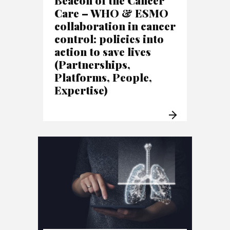
Care – WHO & ESMO
collaboration in cancer
control: policies into
action to save lives
(Partnerships,
Platforms, People,
Expertise)