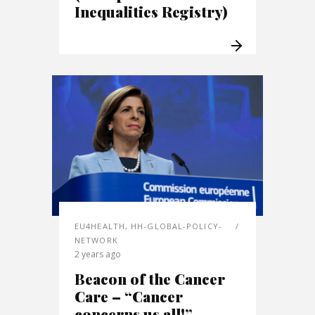
Inequalities Registry)
EU4HEALTH
,
HH-GLOBAL-POLICY-
NETWORK
2 years ago
Beacon of the Cancer
Care – “Cancer
concerns us all!”