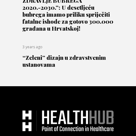
ZDRAVLJE BUBREGA
2020.-2030.”: U desetljeću
bubrega imamo priliku spriječiti
fatalne ishode za gotovo 300.000
građana u Hrvatskoj!
3 years ago
“Zeleni” dizajn u zdravstvenim
ustanovama