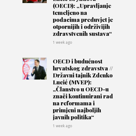
(OECD): „Upravljanje
temeljeno na
podacima preduvjet je
otpornijih i održivijih
zdravstvenih sustava“
1 week ago
OECD i budućnost
hrvatskog zdravstva //
Državni tajnik Zdenko
Lucić (MVEP):
„Članstvo u OECD-u
znači kontinuirani rad
na reformama i
primjeni najboljih
javnih politika“
1 week ago