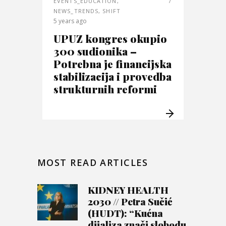
EVENTS_EDUCATION
,
NEWS_TRENDS
,
SHIFT
5 years ago
UPUZ kongres okupio
300 sudionika –
Potrebna je financijska
stabilizacija i provedba
strukturnih reformi
MOST READ ARTICLES
KIDNEY HEALTH
2030 // Petra Sučić
(HUDT): “Kućna
dijaliza znači slobodu