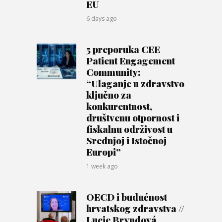
EU
6 days ago
5 preporuka CEE
Patient Engagement
Community:
“Ulaganje u zdravstvo
ključno za
konkurentnost,
društvenu otpornost i
fiskalnu održivost u
Srednjoj i Istočnoj
Europi”
1 week ago
OECD i budućnost
hrvatskog zdravstva //
Lucie Bryndová