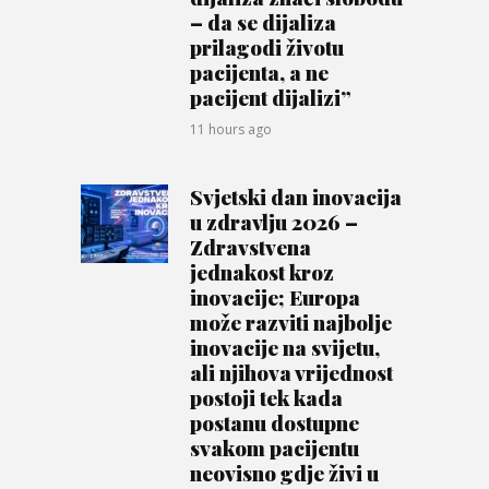
– da se dijaliza
prilagodi životu
pacijenta, a ne
pacijent dijalizi”
11 hours ago
Svjetski dan inovacija
u zdravlju 2026 –
Zdravstvena
jednakost kroz
inovacije; Europa
može razviti najbolje
inovacije na svijetu,
ali njihova vrijednost
postoji tek kada
postanu dostupne
svakom pacijentu
neovisno gdje živi u