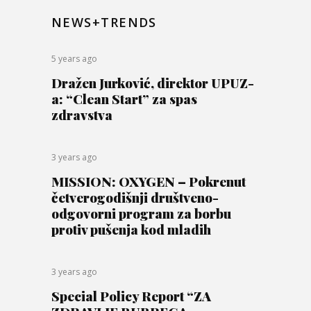
NEWS+TRENDS
5 years ago
Dražen Jurković, direktor UPUZ-
a: “Clean Start” za spas
zdravstva
3 years ago
MISSION: OXYGEN – Pokrenut
četverogodišnji društveno-
odgovorni program za borbu
protiv pušenja kod mladih
3 years ago
Special Policy Report “ZA