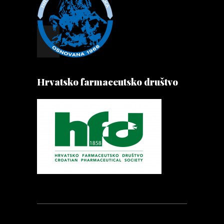
Hrvatsko farmaceutsko društvo