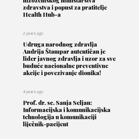
nizozemskog ministarstva
zdravstva i popust za pratitelje
Health Hub-a
2 years ago
Udruga narodnog zdravlja
Andrija Štampar autentičan je
lider javnog zdravlja i uzor za sve
buduće nacionalne preventivne
akcije i povezivanje dionika!
4 years ago
Prof. dr. sc. Sanja Seljan:
Informacijska i komunikacijska
tehnologija u komunikaciji
liječnik-pacijent