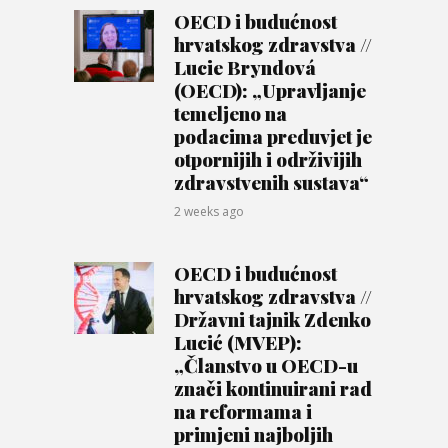
OECD i budućnost
hrvatskog zdravstva //
Lucie Bryndová
(OECD): „Upravljanje
temeljeno na
podacima preduvjet je
otpornijih i održivijih
zdravstvenih sustava“
2 weeks ago
OECD i budućnost
hrvatskog zdravstva //
Državni tajnik Zdenko
Lucić (MVEP):
„Članstvo u OECD-u
znači kontinuirani rad
na reformama i
primjeni najboljih