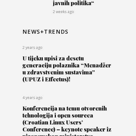
javnih politika“
2 weeks ago
NEWS+TRENDS
2 years ago
U tijeku upisi za desetu
generaciju polaznika “Menadžer
u zdravstvenim sustavima”
(UPUZ i Effectus)!
4 years ago
Konferencija na temu otvorenih
tehnologija i open sourcea
(Croatian Linux Users’
Conference) – keynote speaker iz