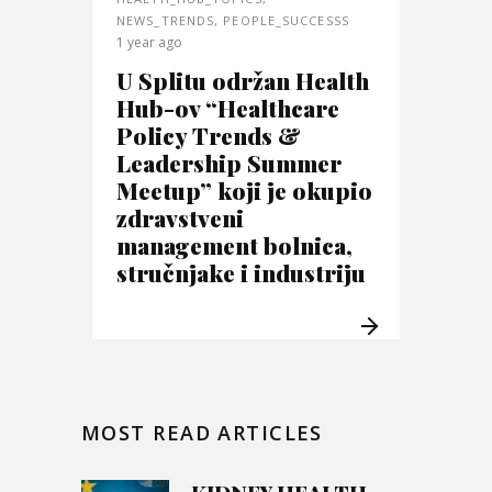
NEWS_TRENDS
,
PEOPLE_SUCCESSS
1 year ago
U Splitu održan Health
Hub-ov “Healthcare
Policy Trends &
Leadership Summer
Meetup” koji je okupio
zdravstveni
management bolnica,
stručnjake i industriju
MOST READ ARTICLES