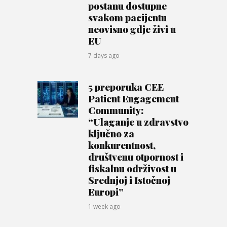
postanu dostupne
svakom pacijentu
neovisno gdje živi u
EU
7 days ago
5 preporuka CEE
Patient Engagement
Community:
“Ulaganje u zdravstvo
ključno za
konkurentnost,
društvenu otpornost i
fiskalnu održivost u
Srednjoj i Istočnoj
Europi”
1 week ago