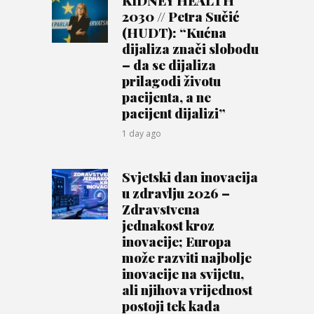
KIDNEY HEALTH
2030 // Petra Sučić
(HUDT): “Kućna
dijaliza znači slobodu
– da se dijaliza
prilagodi životu
pacijenta, a ne
pacijent dijalizi”
1 day ago
Svjetski dan inovacija
u zdravlju 2026 –
Zdravstvena
jednakost kroz
inovacije; Europa
može razviti najbolje
inovacije na svijetu,
ali njihova vrijednost
postoji tek kada