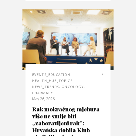
EVENTS_EDUCATION
,
HEALTH_HUB_TOPICS
,
NEWS_TRENDS
,
ONCOLOGY
,
PHARMACY
May 26, 2026
Rak mokraćnog mjehura
više ne smije biti
„zaboravljeni rak”:
Hrvatska dobila Klub