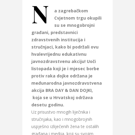
N
a zagrebačkom
Cvjetnom trgu okupili
su se mnogobrojni
građani, predstavnici
zdravstvenih institucija i
stručnjaci, kako bi podržali ovu
hvalevrijednu edukativnu
javnozdravstvenu akciju!
Uoči
listopada koji je i mjesec borbe
protiv raka dojke održana je
međunarodna javnozdravstvena
akcija BRA DAY & DAN DOJKI,
koja se u Hrvatskoj održava
desetu godinu.
Uz prisustvo mnogih liječnika i
stručnjaka, kao i mnogobrojnih
uspješno izliječenih žena te ostalih
građana i medija, koji su svojim