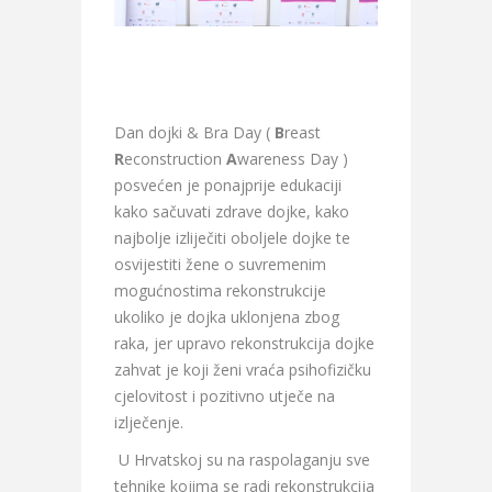
Dan dojki & Bra Day (
B
reast
R
econstruction
A
wareness Day )
posvećen je ponajprije edukaciji
kako sačuvati zdrave dojke, kako
najbolje izliječiti oboljele dojke te
osvijestiti žene o suvremenim
mogućnostima rekonstrukcije
ukoliko je dojka uklonjena zbog
raka, jer upravo rekonstrukcija dojke
zahvat je koji ženi vraća psihofizičku
cjelovitost i pozitivno utječe na
izlječenje.
U Hrvatskoj su na raspolaganju sve
tehnike kojima se radi rekonstrukcija