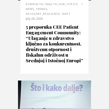
EU4HEALTH
,
HEALTH_HUB_TOPICS
,
NEWS_TRENDS
,
RECOVERY_RESILIENCE
,
SHIFT
July 28, 2026
5 preporuka CEE Patient
Engagement Community:
“Ulaganje u zdravstvo
ključno za konkurentnost,
društvenu otpornost i
fiskalnu održivost u
Srednjoj i Istočnoj Europi”