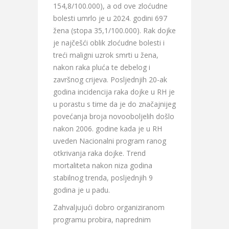
154,8/100.000), a od ove zloćudne
bolesti umrlo je u 2024. godini 697
žena (stopa 35,1/100.000). Rak dojke
je najčešći oblik zloćudne bolesti i
treći maligni uzrok smrti u žena,
nakon raka pluća te debelog i
završnog crijeva. Posljednjih 20-ak
godina incidencija raka dojke u RH je
u porastu s time da je do značajnijeg
povećanja broja novooboljelih došlo
nakon 2006. godine kada je u RH
uveden Nacionalni program ranog
otkrivanja raka dojke. Trend
mortaliteta nakon niza godina
stabilnog trenda, posljednjih 9
godina je u padu.
Zahvaljujući dobro organiziranom
programu probira, naprednim