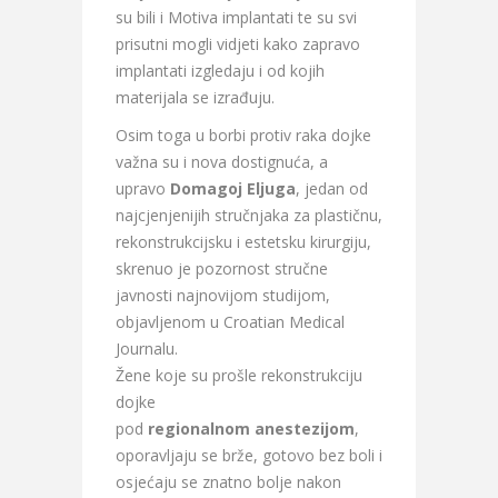
su bili i Motiva implantati te su svi
prisutni mogli vidjeti kako zapravo
implantati izgledaju i od kojih
materijala se izrađuju.
Osim toga u borbi protiv raka dojke
važna su i nova dostignuća, a
upravo
Domagoj Eljuga
, jedan od
najcjenjenijih stručnjaka za plastičnu,
rekonstrukcijsku i estetsku kirurgiju,
skrenuo je pozornost stručne
javnosti najnovijom studijom,
objavljenom u Croatian Medical
Journalu.
Žene koje su prošle rekonstrukciju
dojke
pod
regionalnom
anestezijom
,
oporavljaju se brže, gotovo bez boli i
osjećaju se znatno bolje nakon