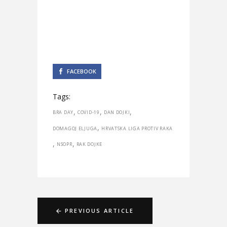
FACEBOOK
Tags:
,
,
,
BRA DAY
COVID-19
DAN DOJKI
,
DOMAGOJ ELJUGA
HRVATSKA LIGA PROTIV RAKA
,
,
NSOPR
RAK DOJKE
PREVIOUS ARTICLE