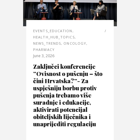
EVENTS_EDUCATION
,
HEALTH_HUB_TOPICS
,
NEWS_TRENDS
,
ONCOLOGY
,
PHARMACY
June 3, 2026
Zaključci konferencije
”Ovisnost o pušenju – što
čini Hrvatska?”- Za
uspješniju borbu protiv
pušenja trebamo više
suradnje i edukacije,
aktivirati potencijal
obiteljskih liječnika i
unaprijediti regulaciju