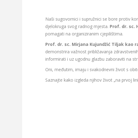
Naši sugovornici i supružnici se bore protiv ko
djelokruga svog radnog mjesta.
Prof. dr. sc. 
pomagati na organiziranim cjepilištima.
Prof. dr. sc. Mirjana Kujundžić Tiljak ka
demonstrira važnost približavanja zdravstveni
informirati i uz ugodnu glazbu zaboraviti na st
Oni, međutim, imaju i svakodnevni život s obite
Saznajte kako izgleda njihov život „na prvoj lini