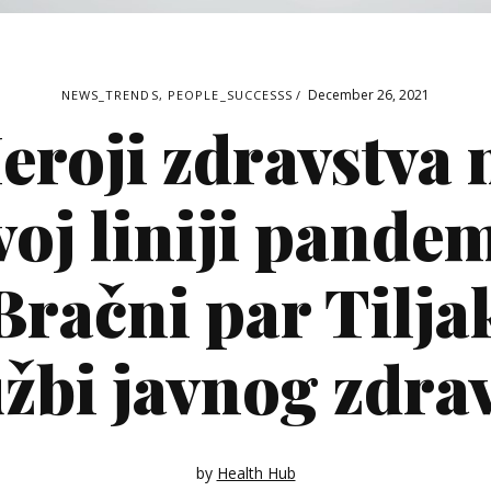
December 26, 2021
NEWS_TRENDS
,
PEOPLE_SUCCESSS
eroji zdravstva 
voj liniji pandem
Bračni par Tilja
užbi javnog zdrav
by
Health Hub