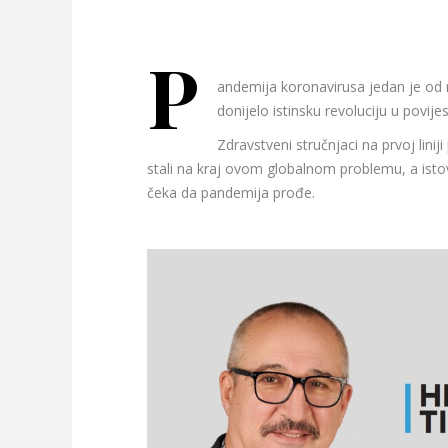
P
andemija koronavirusa jedan je od naj
donijelo istinsku revoluciju u povije
Zdravstveni stručnjaci na prvoj lin
stali na kraj ovom globalnom problemu, a istov
čeka da pandemija prođe.