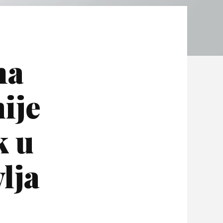
na
ije
k u
lja