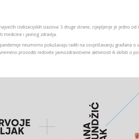
većih civilizacijskih izazova. S druge strane, cijepljenje je jedno od n
sti medicine i javnog zdravlja.
iji pandemije neumorno pokušavaju raditi na osvještavanju građana o va
remeno provoditi redovite javnozdravstvene aktivnosti ili skrbiti o p