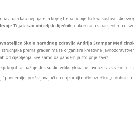
ronavirusa kao neprijatelja kojeg treba pobijediti kao sastavni dio svo
Hrvoje Tiljak kao obiteljski liječnik
, nakon rada s pacijentima u svo
o ravnateljica Škole narodnog zdravlja Andrija Štampar Medicin
h stručnjaka prema građanima te organizira kreativne javnozdravstven
rah od cijepljenja. Sve samo da pandemija što prije završi.
lji, koji ih osnažuje dok su dio velike globalne javnozdravstvene misij
ji“ pandemije, proživljavajući na najzorniji način uzrečicu „u dobru i u