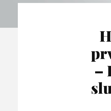
H
pr
– 
sl