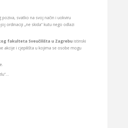
g poziva, svatko na svoj način i uokviru
joj ordinaciji „ne skida“ kutu nego odlazi
skog fakulteta Sveučilišta u Zagrebu
istinski
e akcije i cjepilišta u kojima se osobe mogu
e.
 zlu“…