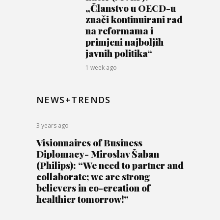
„Članstvo u OECD-u
znači kontinuirani rad
na reformama i
primjeni najboljih
javnih politika“
1 week ago
NEWS+TRENDS
3 years ago
Visionnaires of Business
Diplomacy- Miroslav Šaban
(Philips): “We need to partner and
collaborate; we are strong
believers in co-creation of
healthier tomorrow!”