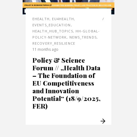
EHEALTH
,
EU4HEALTH
,
EVENTS_EDUCATION
,
HEALTH_HUB_TOPICS
,
HH-GLOBAL-
POLICY-NETWORK
,
NEWS_TRENDS
,
RECOVERY_RESILIENCE
11 months ago
Policy & Science
Forum // „Health Data
– The Foundation of
EU Competitiveness
and Innovation
Potential“ (18/9/2025,
FER)