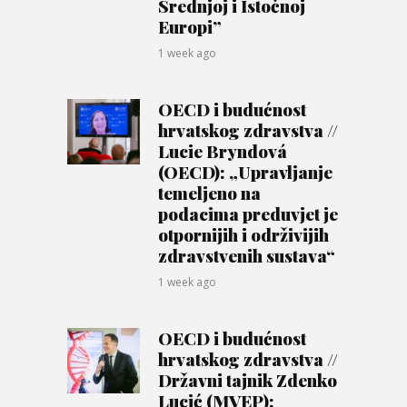
Srednjoj i Istočnoj
Europi”
1 week ago
OECD i budućnost
hrvatskog zdravstva //
Lucie Bryndová
(OECD): „Upravljanje
temeljeno na
podacima preduvjet je
otpornijih i održivijih
zdravstvenih sustava“
1 week ago
OECD i budućnost
hrvatskog zdravstva //
Državni tajnik Zdenko
Lucić (MVEP):