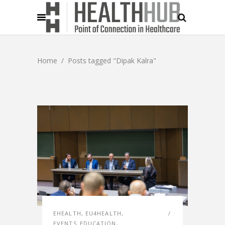
Home
/
Posts tagged "Dipak Kalra"
EHEALTH
,
EU4HEALTH
,
EVENTS_EDUCATION
,