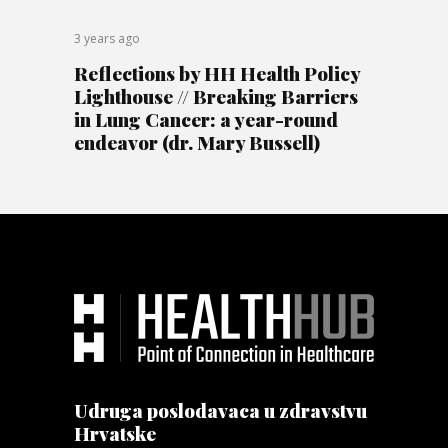
3 years ago
Reflections by HH Health Policy
Lighthouse // Breaking Barriers
in Lung Cancer: a year-round
endeavor (dr. Mary Bussell)
Udruga poslodavaca u zdravstvu
Hrvatske