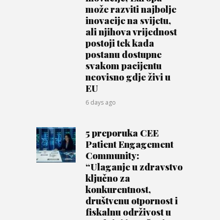
može razviti najbolje
inovacije na svijetu,
ali njihova vrijednost
postoji tek kada
postanu dostupne
svakom pacijentu
neovisno gdje živi u
EU
6 days ago
5 preporuka CEE
Patient Engagement
Community:
“Ulaganje u zdravstvo
ključno za
konkurentnost,
društvenu otpornost i
fiskalnu održivost u