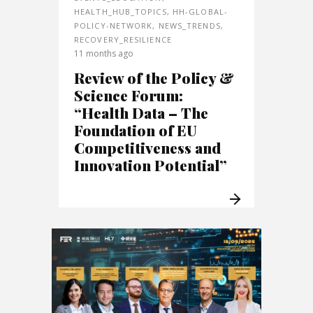
HEALTH_HUB_TOPICS
,
HH-GLOBAL-
POLICY-NETWORK
,
NEWS_TRENDS
,
RECOVERY_RESILIENCE
11 months ago
Review of the Policy &
Science Forum:
“Health Data – The
Foundation of EU
Competitiveness and
Innovation Potential”