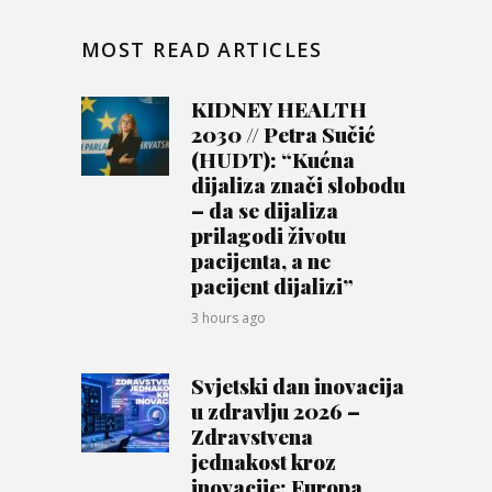
MOST READ ARTICLES
KIDNEY HEALTH
2030 // Petra Sučić
(HUDT): “Kućna
dijaliza znači slobodu
– da se dijaliza
prilagodi životu
pacijenta, a ne
pacijent dijalizi”
3 hours ago
Svjetski dan inovacija
u zdravlju 2026 –
Zdravstvena
jednakost kroz
inovacije; Europa