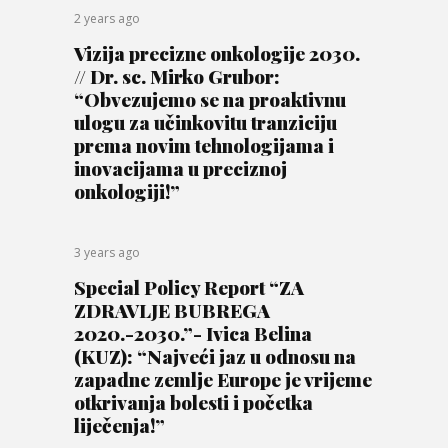
2 years ago
Vizija precizne onkologije 2030.
// Dr. sc. Mirko Grubor:
“Obvezujemo se na proaktivnu
ulogu za učinkovitu tranziciju
prema novim tehnologijama i
inovacijama u preciznoj
onkologiji!”
3 years ago
Special Policy Report “ZA
ZDRAVLJE BUBREGA
2020.-2030.”- Ivica Belina
(KUZ): “Najveći jaz u odnosu na
zapadne zemlje Europe je vrijeme
otkrivanja bolesti i početka
liječenja!”