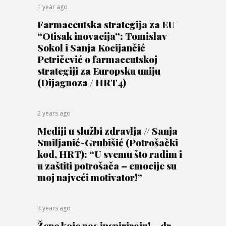
1 year ago
Farmaceutska strategija za EU
“Otisak inovacija”: Tomislav
Sokol i Sanja Kocijančić
Petričević o farmaceutskoj
strategiji za Europsku uniju
(Dijagnoza / HRT4)
2 years ago
Mediji u službi zdravlja // Sanja
Smiljanić-Grubišić (Potrošački
kod, HRT): “U svemu što radim i
u zaštiti potrošača – emocije su
moj najveći motivator!”
3 years ago
Žene koje nas inspiriraju! – dr.