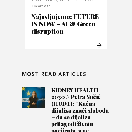
NEWS_TRENDS
,
PEOPLE_SUCCESSS
3 years ago
Najavljujemo: FUTURE
IS NOW – AI & Green
disruption
MOST READ ARTICLES
KIDNEY HEALTH
2030 // Petra Sučić
(HUDT): “Kućna
dijaliza znači slobodu
– da se dijaliza
prilagodi životu
pacijenta, a ne