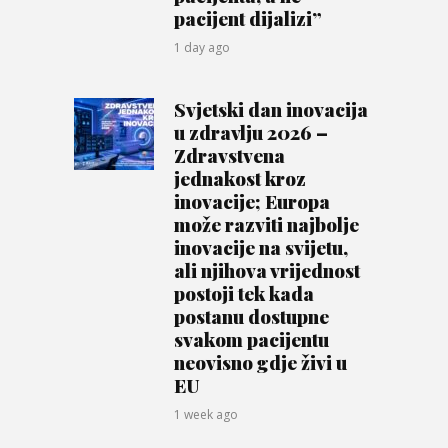
pacijent dijalizi”
1 day ago
Svjetski dan inovacija
u zdravlju 2026 –
Zdravstvena
jednakost kroz
inovacije; Europa
može razviti najbolje
inovacije na svijetu,
ali njihova vrijednost
postoji tek kada
postanu dostupne
svakom pacijentu
neovisno gdje živi u
EU
1 week ago