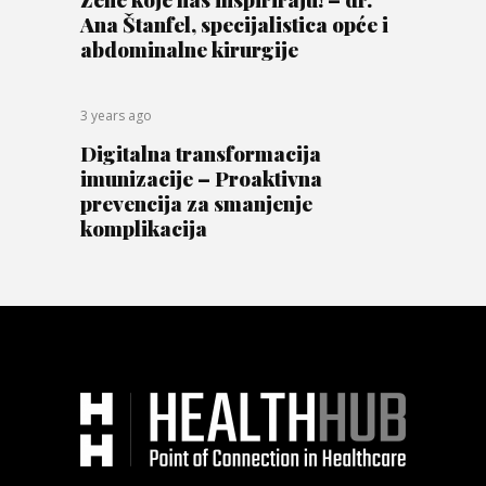
Ana Štanfel, specijalistica opće i
abdominalne kirurgije
3 years ago
Digitalna transformacija
imunizacije – Proaktivna
prevencija za smanjenje
komplikacija