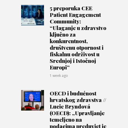
5 preporuka CEE
Patient Engagement
Community:
“Ulaganje u zdravstvo
ključno za
konkurentnost,
društvenu otpornost i
fiskalnu održivost u
Srednjoj i Istočnoj
Europi”
1 week ago
OECD i budućnost
hrvatskog zdravstva //
Lucie Bryndová
(OECD): „Upravljanje
temeljeno na
podacima preduvjet je