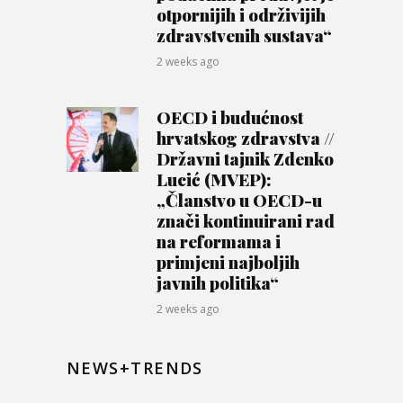
otpornijih i održivijih
zdravstvenih sustava“
2 weeks ago
OECD i budućnost
hrvatskog zdravstva //
Državni tajnik Zdenko
Lucić (MVEP):
„Članstvo u OECD-u
znači kontinuirani rad
na reformama i
primjeni najboljih
javnih politika“
2 weeks ago
NEWS+TRENDS