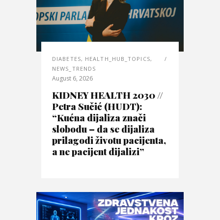
DIABETES
,
HEALTH_HUB_TOPICS
,
NEWS_TRENDS
August 6, 2026
KIDNEY HEALTH 2030 //
Petra Sučić (HUDT):
“Kućna dijaliza znači
slobodu – da se dijaliza
prilagodi životu pacijenta,
a ne pacijent dijalizi”