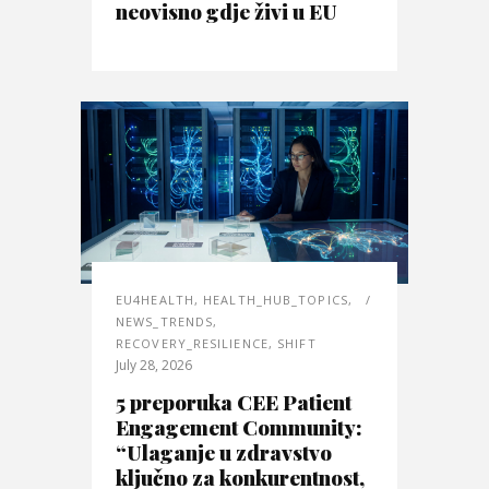
neovisno gdje živi u EU
EU4HEALTH
,
HEALTH_HUB_TOPICS
,
NEWS_TRENDS
,
RECOVERY_RESILIENCE
,
SHIFT
July 28, 2026
5 preporuka CEE Patient
Engagement Community:
“Ulaganje u zdravstvo
ključno za konkurentnost,