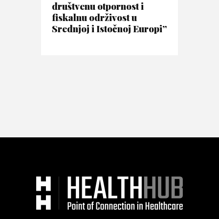
društvenu otpornost i
fiskalnu održivost u
Srednjoj i Istočnoj Europi”