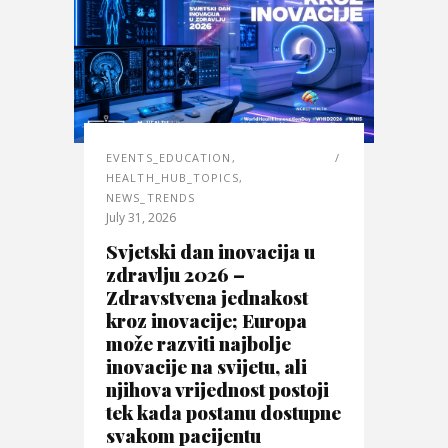
EVENTS_EDUCATION
,
HEALTH_HUB_TOPICS
,
NEWS_TRENDS
July 31, 2026
Svjetski dan inovacija u
zdravlju 2026 –
Zdravstvena jednakost
kroz inovacije; Europa
može razviti najbolje
inovacije na svijetu, ali
njihova vrijednost postoji
tek kada postanu dostupne
svakom pacijentu