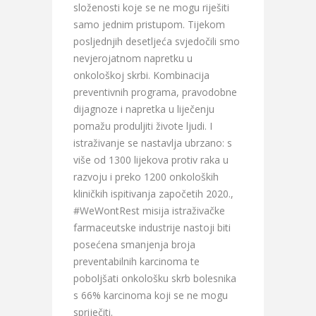
složenosti koje se ne mogu riješiti
samo jednim pristupom. Tijekom
posljednjih desetljeća svjedočili smo
nevjerojatnom napretku u
onkološkoj skrbi. Kombinacija
preventivnih programa, pravodobne
dijagnoze i napretka u liječenju
pomažu produljiti živote ljudi. I
istraživanje se nastavlja ubrzano: s
više od 1300 lijekova protiv raka u
razvoju i preko 1200 onkoloških
kliničkih ispitivanja započetih 2020.,
#WeWontRest misija istraživačke
farmaceutske industrije nastoji biti
posećena smanjenja broja
preventabilnih karcinoma te
poboljšati onkološku skrb bolesnika
s 66% karcinoma koji se ne mogu
spriječiti.