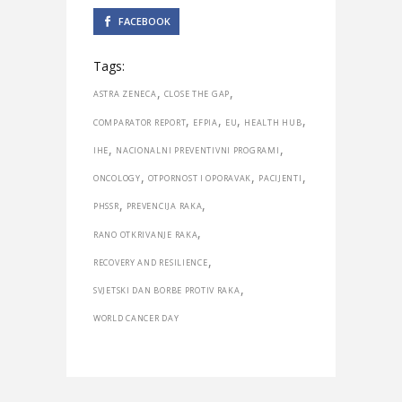
FACEBOOK
Tags:
,
,
ASTRA ZENECA
CLOSE THE GAP
,
,
,
,
COMPARATOR REPORT
EFPIA
EU
HEALTH HUB
,
,
IHE
NACIONALNI PREVENTIVNI PROGRAMI
,
,
,
ONCOLOGY
OTPORNOST I OPORAVAK
PACIJENTI
,
,
PHSSR
PREVENCIJA RAKA
,
RANO OTKRIVANJE RAKA
,
RECOVERY AND RESILIENCE
,
SVJETSKI DAN BORBE PROTIV RAKA
WORLD CANCER DAY