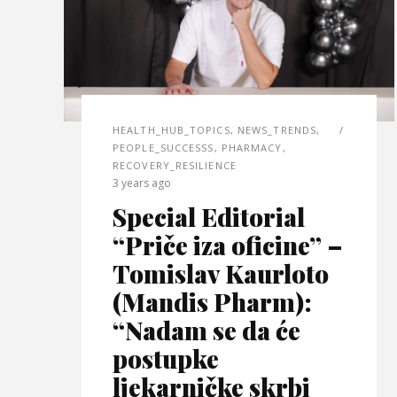
HEALTH_HUB_TOPICS
,
NEWS_TRENDS
,
PEOPLE_SUCCESSS
,
PHARMACY
,
RECOVERY_RESILIENCE
3 years ago
Special Editorial
“Priče iza oficine” –
Tomislav Kaurloto
(Mandis Pharm):
“Nadam se da će
postupke
ljekarničke skrbi