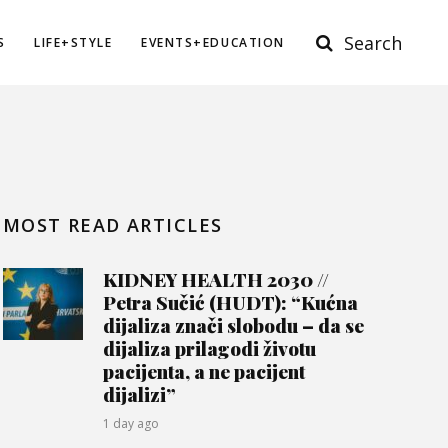
Search
S
LIFE+STYLE
EVENTS+EDUCATION
MOST READ ARTICLES
KIDNEY HEALTH 2030 //
Petra Sučić (HUDT): “Kućna
dijaliza znači slobodu – da se
dijaliza prilagodi životu
pacijenta, a ne pacijent
dijalizi”
1 day ago