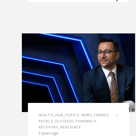
HEALTH_HUB_TOPICS
,
NEWS_TRENDS
,
PEOPLE_SUCCESSS
,
PHARMACY
,
RECOVERY_RESILIENCE
3 years ago