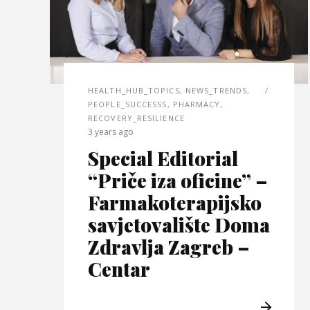
HEALTH_HUB_TOPICS
,
NEWS_TRENDS
,
PEOPLE_SUCCESSS
,
PHARMACY
,
RECOVERY_RESILIENCE
3 years ago
Special Editorial
“Priče iza oficine” –
Farmakoterapijsko
savjetovalište Doma
Zdravlja Zagreb –
Centar