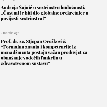
Andreja Šajnić o sestrinstvu budućnosti:
„Čast mi je biti dio globalne prekretnice u
povijesti sestrinstva!”
2 months ago
Prof. dr. sc. Stjepan Orešković:
“Formalna znanja i kompetencije iz
menadžmenta postaju važan preduvjet za
obnašanje vodećih funkcija u
zdravstvenom sustavu”