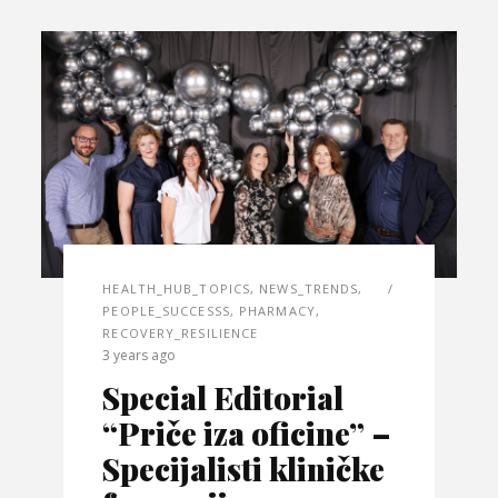
HEALTH_HUB_TOPICS
,
NEWS_TRENDS
,
PEOPLE_SUCCESSS
,
PHARMACY
,
RECOVERY_RESILIENCE
3 years ago
Special Editorial
“Priče iza oficine” –
Specijalisti kliničke