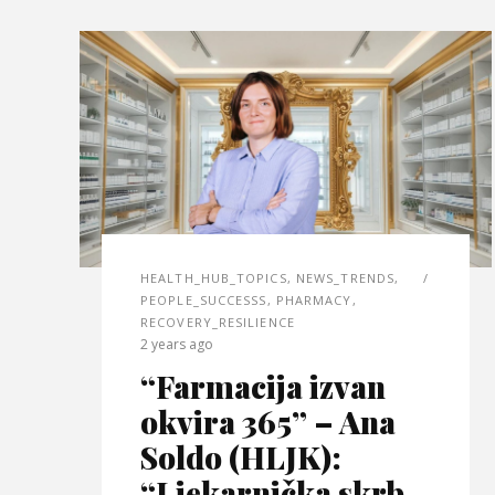
HEALTH_HUB_TOPICS
,
NEWS_TRENDS
,
PEOPLE_SUCCESSS
,
PHARMACY
,
RECOVERY_RESILIENCE
2 years ago
“Farmacija izvan
okvira 365” – Ana
Soldo (HLJK):
“Ljekarnička skrb