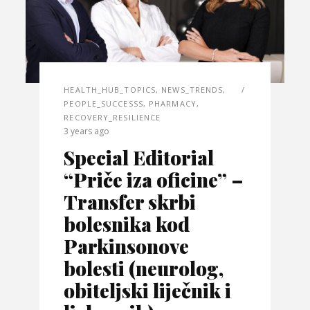
HEALTH_HUB_TOPICS
,
NEWS_TRENDS
,
PEOPLE_SUCCESSS
,
PHARMACY
,
RECOVERY_RESILIENCE
3 years ago
Special Editorial
“Priče iza oficine” –
Transfer skrbi
bolesnika kod
Parkinsonove
bolesti (neurolog,
obiteljski liječnik i