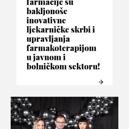
farmacije su
bakljonoše
inovativne
ljekarničke skrbi i
upravljanja
farmakoterapijom
u javnom i
bolničkom sektoru!