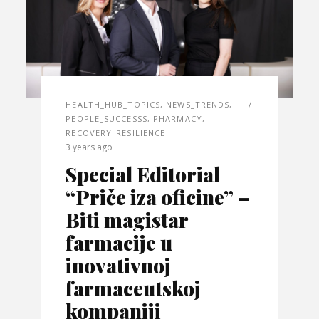
HEALTH_HUB_TOPICS
,
NEWS_TRENDS
,
PEOPLE_SUCCESSS
,
PHARMACY
,
RECOVERY_RESILIENCE
3 years ago
Special Editorial
“Priče iza oficine” –
Biti magistar
farmacije u
inovativnoj
farmaceutskoj
kompaniji