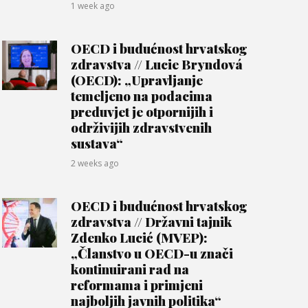
1 week ago
OECD i budućnost hrvatskog
zdravstva // Lucie Bryndová
(OECD): „Upravljanje
temeljeno na podacima
preduvjet je otpornijih i
održivijih zdravstvenih
sustava“
2 weeks ago
OECD i budućnost hrvatskog
zdravstva // Državni tajnik
Zdenko Lucić (MVEP):
„Članstvo u OECD-u znači
kontinuirani rad na
reformama i primjeni
najboljih javnih politika“