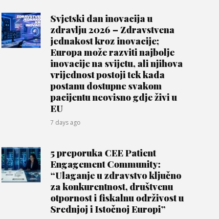
Svjetski dan inovacija u
zdravlju 2026 – Zdravstvena
jednakost kroz inovacije;
Europa može razviti najbolje
inovacije na svijetu, ali njihova
vrijednost postoji tek kada
postanu dostupne svakom
pacijentu neovisno gdje živi u
EU
7 days ago
5 preporuka CEE Patient
Engagement Community:
“Ulaganje u zdravstvo ključno
za konkurentnost, društvenu
otpornost i fiskalnu održivost u
Srednjoj i Istočnoj Europi”