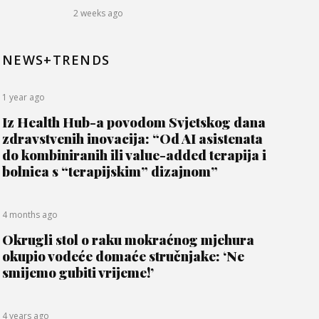
2 weeks ago
NEWS+TRENDS
1 year ago
Iz Health Hub-a povodom Svjetskog dana
zdravstvenih inovacija: “Od AI asistenata
do kombiniranih ili value-added terapija i
bolnica s “terapijskim” dizajnom”
4 months ago
Okrugli stol o raku mokraćnog mjehura
okupio vodeće domaće stručnjake: ‘Ne
smijemo gubiti vrijeme!’
4 years ago