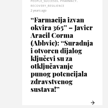
PEOPLE_SUCCESSS
,
PHARMACY
,
RECOVERY_RESILIENCE
2 years ago
“Farmacija izvan
okvira 365” – Javier
Aracil Corma
(Abbvie): “Suradnja
i otvoren dijalog
ključevi su za
otključavanje
punog potencijala
zdravstvenog
sustava!”