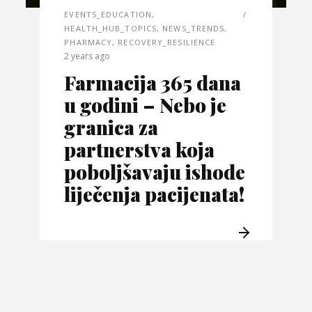
EVENTS_EDUCATION
,
HEALTH_HUB_TOPICS
,
NEWS_TRENDS
,
PHARMACY
,
RECOVERY_RESILIENCE
2 years ago
Farmacija 365 dana
u godini – Nebo je
granica za
partnerstva koja
poboljšavaju ishode
liječenja pacijenata!