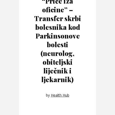
“Priče iza
oficine” –
Transfer skrbi
bolesnika kod
Parkinsonove
bolesti
(neurolog,
obiteljski
liječnik i
ljekarnik)
by
Health Hub