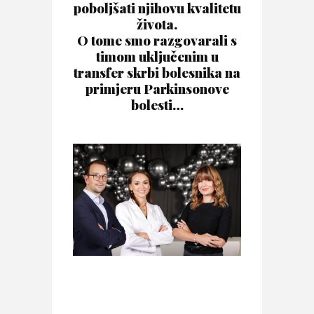
poboljšati njihovu kvalitetu
života.
O tome smo razgovarali s
timom uključenim u
transfer skrbi bolesnika na
primjeru Parkinsonove
bolesti…