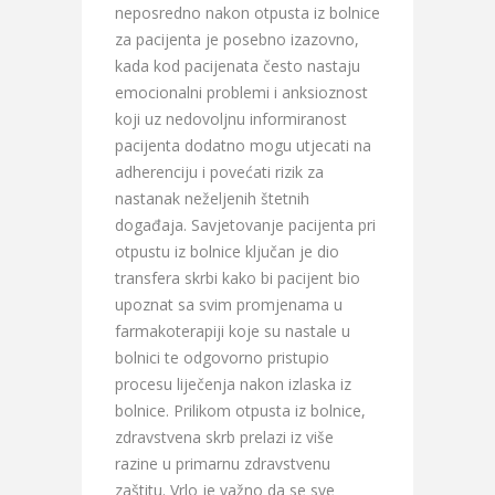
neposredno nakon otpusta iz bolnice
za pacijenta je posebno izazovno,
kada kod pacijenata često nastaju
emocionalni problemi i anksioznost
koji uz nedovoljnu informiranost
pacijenta dodatno mogu utjecati na
adherenciju i povećati rizik za
nastanak neželjenih štetnih
događaja. Savjetovanje pacijenta pri
otpustu iz bolnice ključan je dio
transfera skrbi kako bi pacijent bio
upoznat sa svim promjenama u
farmakoterapiji koje su nastale u
bolnici te odgovorno pristupio
procesu liječenja nakon izlaska iz
bolnice. Prilikom otpusta iz bolnice,
zdravstvena skrb prelazi iz više
razine u primarnu zdravstvenu
zaštitu. Vrlo je važno da se sve