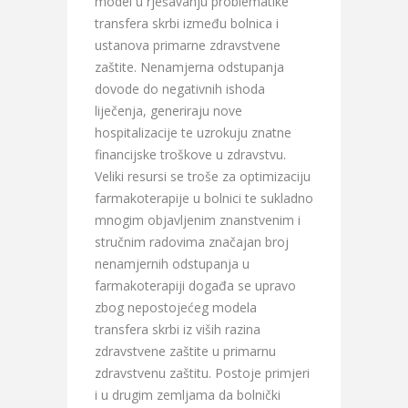
model u rješavanju problematike
transfera skrbi između bolnica i
ustanova primarne zdravstvene
zaštite. Nenamjerna odstupanja
dovode do negativnih ishoda
liječenja, generiraju nove
hospitalizacije te uzrokuju znatne
financijske troškove u zdravstvu.
Veliki resursi se troše za optimizaciju
farmakoterapije u bolnici te sukladno
mnogim objavljenim znanstvenim i
stručnim radovima značajan broj
nenamjernih odstupanja u
farmakoterapiji događa se upravo
zbog nepostojećeg modela
transfera skrbi iz viših razina
zdravstvene zaštite u primarnu
zdravstvenu zaštitu. Postoje primjeri
i u drugim zemljama da bolnički