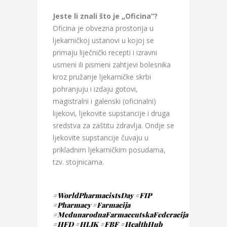
Jeste li znali što je „Oficina“?
Oficina je obvezna prostorija u
ljekarničkoj ustanovi u kojoj se
primaju liječnički recepti i izravni
usmeni ili pismeni zahtjevi bolesnika
kroz pružanje ljekarničke skrbi
pohranjuju i izdaju gotovi,
magistralni i galenski (oficinalni)
lijekovi, ljekovite supstancije i druga
sredstva za zaštitu zdravlja. Ondje se
ljekovite supstancije čuvaju u
prikladnim ljekarničkim posudama,
tzv. stojnicama.
#WorldPharmacistsDay
#FIP
#Pharmacy
#Farmacija
#MeđunarodnaFarmaceutskaFederacija
#HFD
#HLJK
#FBF
#HealthHub