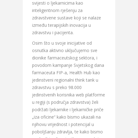
svijesti o ljekarnicima kao
inteligentnom rješenju za
zdravstvene sustave koji se nalaze
između terapijskih inovacija u
zdravstvu i pacijenta.
Osim što u svoje inicijative od
osnutka aktivno uključujemo sve
dionike farmaceutskog sektora, i
povodom kampanje Svjetskog dana
farmaceuta FIP-a, Health Hub kao
jedinstveni regionalni think tank u
zdravstvu s preko 98.000
jedinstvenih korisnika web platforme
u regiji (s područja zdravstva) želi
podržati ljekarnike i ljekarničke priče
„iza oficine“ kako bismo ukazali na
njihovu vrijednost i potencijal u
poboljšanju zdravlja, te kako bismo