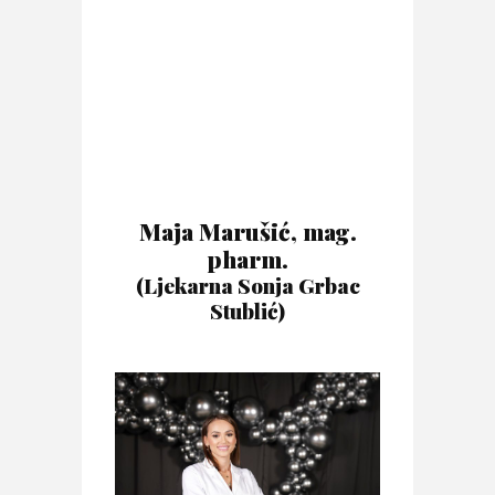
Maja Marušić, mag.
pharm.
(Ljekarna Sonja Grbac
Stublić)