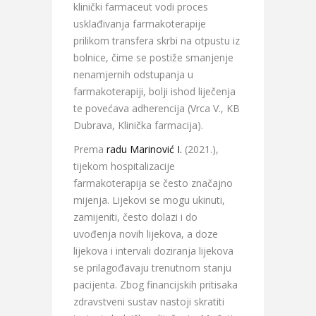
klinički farmaceut vodi proces
usklađivanja farmakoterapije
prilikom transfera skrbi na otpustu iz
bolnice, čime se postiže smanjenje
nenamjernih odstupanja u
farmakoterapiji, bolji ishod liječenja
te povećava adherencija (Vrca V., KB
Dubrava, Klinička farmacija).
Prema
radu Marinović I.
(2021.),
tijekom hospitalizacije
farmakoterapija se često značajno
mijenja. Lijekovi se mogu ukinuti,
zamijeniti, često dolazi i do
uvođenja novih lijekova, a doze
lijekova i intervali doziranja lijekova
se prilagođavaju trenutnom stanju
pacijenta. Zbog financijskih pritisaka
zdravstveni sustav nastoji skratiti