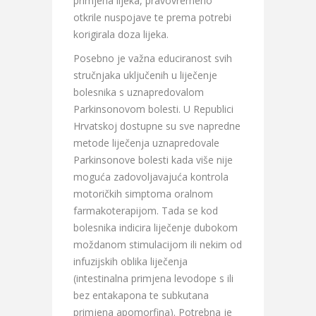
primjena lijeka, pravovremeno
otkrile nuspojave te prema potrebi
korigirala doza lijeka.
Posebno je važna educiranost svih
stručnjaka uključenih u liječenje
bolesnika s uznapredovalom
Parkinsonovom bolesti. U Republici
Hrvatskoj dostupne su sve napredne
metode liječenja uznapredovale
Parkinsonove bolesti kada više nije
moguća zadovoljavajuća kontrola
motoričkih simptoma oralnom
farmakoterapijom. Tada se kod
bolesnika indicira liječenje dubokom
moždanom stimulacijom ili nekim od
infuzijskih oblika liječenja
(intestinalna primjena levodope s ili
bez entakapona te subkutana
primjena apomorfina). Potrebna je