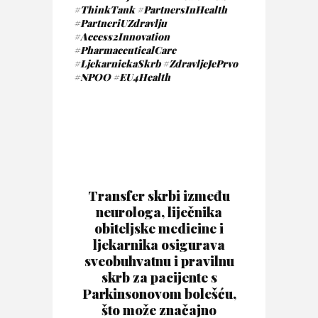
#ThinkTank
#PartnersInHealth
#PartneriUZdravlju
#Access2Innovation
#PharmaceuticalCare
#LjekarnickaSkrb
#ZdravljeJePrvo
#NPOO
#EU4Health
Transfer skrbi između
neurologa, liječnika
obiteljske medicine i
ljekarnika osigurava
sveobuhvatnu i pravilnu
skrb za pacijente s
Parkinsonovom bolešću,
što može značajno