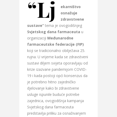
“Lj
ekarništvo
osnažuje
zdravstvene
sustave”
tema je ovogodišnjeg
Svjetskog dana farmaceuta
u
organizaciji
Međunarodne
farmaceutske federacije (FIP)
koji se tradicionalno obilježava 25.
rujna. U vrijeme kada se zdravstveni
sustavi diljem svijeta oporavljaju od
krize izazvane pandemijom COVID-
19 i kada postoji opći konsenzus da
je potrebno hitno zajedničko
djelovanje kako bi zdravstvene
usluge ispunile buduće potrebe
zajednica, ovogodišnja kampanja
Svjetskog dana farmaceuta
predstavlja priliku za osnaživanjem