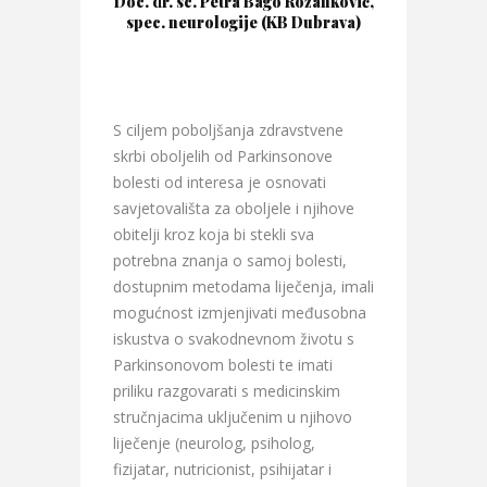
Doc. dr. sc. Petra Bago Rožanković,
spec. neurologije (KB Dubrava)
S ciljem poboljšanja zdravstvene
skrbi oboljelih od Parkinsonove
bolesti od interesa je osnovati
savjetovališta za oboljele i njihove
obitelji kroz koja bi stekli sva
potrebna znanja o samoj bolesti,
dostupnim metodama liječenja, imali
mogućnost izmjenjivati međusobna
iskustva o svakodnevnom životu s
Parkinsonovom bolesti te imati
priliku razgovarati s medicinskim
stručnjacima uključenim u njihovo
liječenje (neurolog, psiholog,
fizijatar, nutricionist, psihijatar i