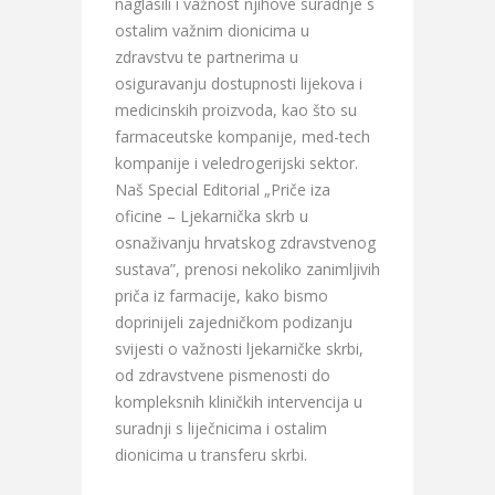
naglasili i važnost njihove suradnje s
ostalim važnim dionicima u
zdravstvu te partnerima u
osiguravanju dostupnosti lijekova i
medicinskih proizvoda, kao što su
farmaceutske kompanije, med-tech
kompanije i veledrogerijski sektor.
Naš Special Editorial „Priče iza
oficine – Ljekarnička skrb u
osnaživanju hrvatskog zdravstvenog
sustava”, prenosi nekoliko zanimljivih
priča iz farmacije, kako bismo
doprinijeli zajedničkom podizanju
svijesti o važnosti ljekarničke skrbi,
od zdravstvene pismenosti do
kompleksnih kliničkih intervencija u
suradnji s liječnicima i ostalim
dionicima u transferu skrbi.