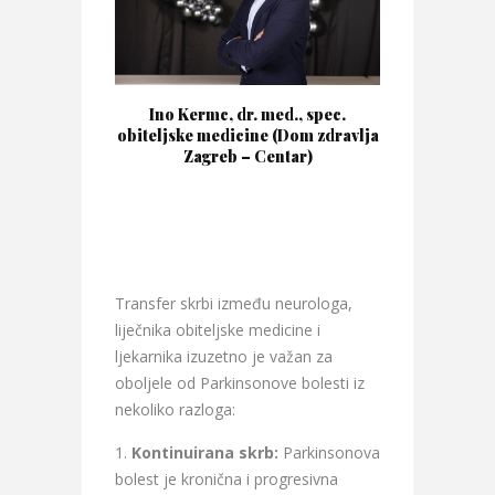
Ino Kermc, dr. med., spec.
obiteljske medicine (Dom zdravlja
Zagreb – Centar)
Transfer skrbi između neurologa,
liječnika obiteljske medicine i
ljekarnika izuzetno je važan za
oboljele od Parkinsonove bolesti iz
nekoliko razloga:
Kontinuirana skrb:
Parkinsonova
bolest je kronična i progresivna