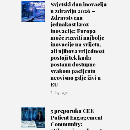
Svjetski dan inovacija
u zdravlju 2026 –
Zdravstvena
jednakost kroz
inovacije; Europa
može razviti najbolje
inovacije na svijetu,
ali njihova vrijednost
postoji tek kada
postanu dostupne
svakom pacijentu
neovisno gdje živi u
EU
7 days ago
5 preporuka CEE
Patient Engagement
Community: