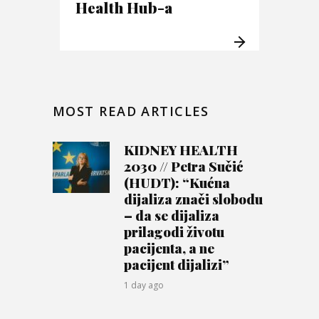
Health Hub-a
MOST READ ARTICLES
KIDNEY HEALTH
2030 // Petra Sučić
(HUDT): “Kućna
dijaliza znači slobodu
– da se dijaliza
prilagodi životu
pacijenta, a ne
pacijent dijalizi”
1 day ago