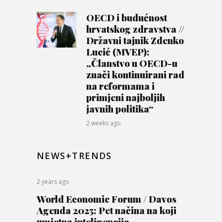
OECD i budućnost
hrvatskog zdravstva //
Državni tajnik Zdenko
Lucić (MVEP):
„Članstvo u OECD-u
znači kontinuirani rad
na reformama i
primjeni najboljih
javnih politika“
2 weeks ago
NEWS+TRENDS
2 years ago
World Economic Forum / Davos
Agenda 2025: Pet načina na koji
umjetna inteligencija