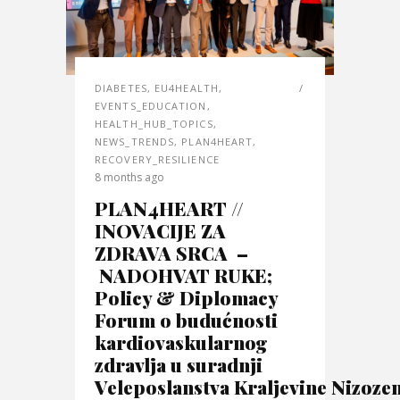
DIABETES
,
EU4HEALTH
,
EVENTS_EDUCATION
,
HEALTH_HUB_TOPICS
,
NEWS_TRENDS
,
PLAN4HEART
,
RECOVERY_RESILIENCE
8 months ago
PLAN4HEART //
INOVACIJE ZA
ZDRAVA SRCA –
NADOHVAT RUKE;
Policy & Diplomacy
Forum o budućnosti
kardiovaskularnog
zdravlja u suradnji
Veleposlanstva Kraljevine Nizoze