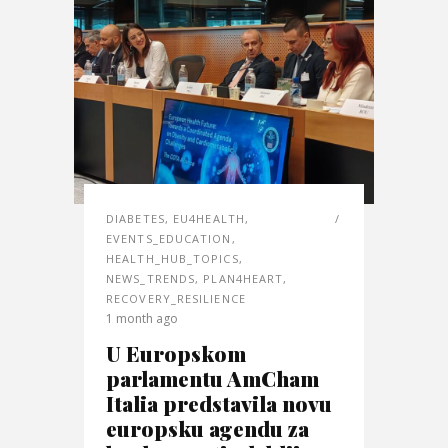
DIABETES
,
EU4HEALTH
,
EVENTS_EDUCATION
,
HEALTH_HUB_TOPICS
,
NEWS_TRENDS
,
PLAN4HEART
,
RECOVERY_RESILIENCE
1 month ago
U Europskom
parlamentu AmCham
Italia predstavila novu
europsku agendu za