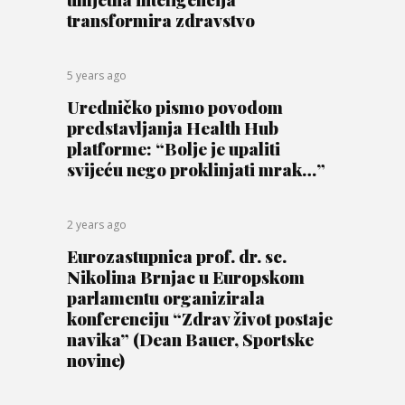
transformira zdravstvo
5 years ago
Uredničko pismo povodom
predstavljanja Health Hub
platforme: “Bolje je upaliti
svijeću nego proklinjati mrak…”
2 years ago
Eurozastupnica prof. dr. sc.
Nikolina Brnjac u Europskom
parlamentu organizirala
konferenciju “Zdrav život postaje
navika” (Dean Bauer, Sportske
novine)