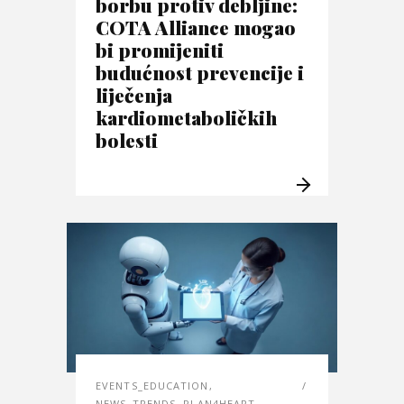
borbu protiv debljine:
COTA Alliance mogao
bi promijeniti
budućnost prevencije i
liječenja
kardiometaboličkih
bolesti
EVENTS_EDUCATION
,
NEWS_TRENDS
,
PLAN4HEART