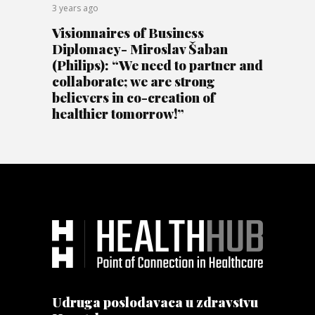
3 years ago
Visionnaires of Business
Diplomacy- Miroslav Šaban
(Philips): “We need to partner and
collaborate; we are strong
believers in co-creation of
healthier tomorrow!”
Udruga poslodavaca u zdravstvu