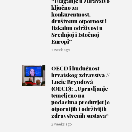
“Ulaganje u zdravstvo
ključno za
konkurentnost,
društvenu otpornost i
fiskalnu održivost u
Srednjoj i Istočnoj
Europi”
1 week ago
OECD i budućnost
hrvatskog zdravstva //
Lucie Bryndová
(OECD): „Upravljanje
temeljeno na
podacima preduvjet je
otpornijih i održivijih
zdravstvenih sustava“
2 weeks ago