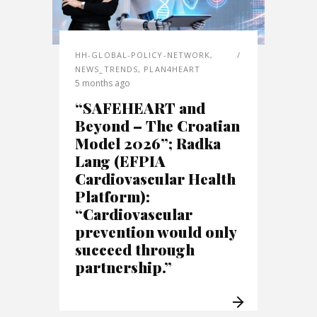
HH-GLOBAL-POLICY-NETWORK
,
NEWS_TRENDS
,
PLAN4HEART
5 months ago
“SAFEHEART and
Beyond – The Croatian
Model 2026”; Radka
Lang (EFPIA
Cardiovascular Health
Platform):
“Cardiovascular
prevention would only
succeed through
partnership.”