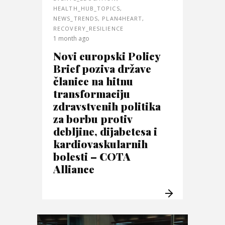
HEALTH_HUB_TOPICS
,
NEWS_TRENDS
,
PLAN4HEART
,
RECOVERY_RESILIENCE
1 month ago
Novi europski Policy
Brief poziva države
članice na hitnu
transformaciju
zdravstvenih politika
za borbu protiv
debljine, dijabetesa i
kardiovaskularnih
bolesti – COTA
Alliance