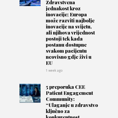
Zdravstvena
jednakost kroz
inovacije; Europa
može razviti najbolje
inovacije na svijetu,
ali njihova vrijednost
postoji tek kada
postanu dostupne
svakom pacijentu
neovisno gdje živi u
EU
1 week ago
5 preporuka CEE
Patient Engagement
Community:
“Ulaganje u zdravstvo
ključno za
konkurentnost,