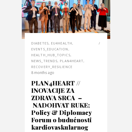
DIABETES
,
EU4HEALTH
,
EVENTS_EDUCATION
,
HEALTH_HUB_TOPICS
,
NEWS_TRENDS
,
PLAN4HEART
,
RECOVERY_RESILIENCE
8 months ago
PLAN4HEART //
INOVACIJE ZA
ZDRAVA SRCA –
NADOHVAT RUKE;
Policy & Diplomacy
Forum o budućnosti
kardiovaskularnog