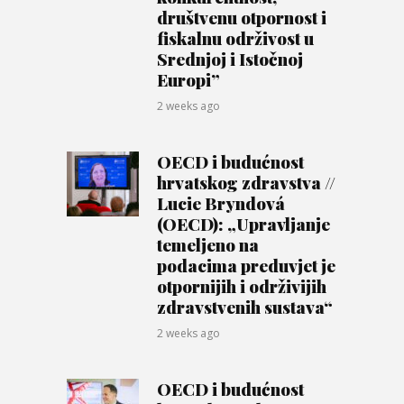
društvenu otpornost i
fiskalnu održivost u
Srednjoj i Istočnoj
Europi”
2 weeks ago
OECD i budućnost
hrvatskog zdravstva //
Lucie Bryndová
(OECD): „Upravljanje
temeljeno na
podacima preduvjet je
otpornijih i održivijih
zdravstvenih sustava“
2 weeks ago
OECD i budućnost