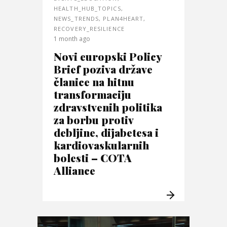
HEALTH_HUB_TOPICS
,
NEWS_TRENDS
,
PLAN4HEART
,
RECOVERY_RESILIENCE
1 month ago
Novi europski Policy
Brief poziva države
članice na hitnu
transformaciju
zdravstvenih politika
za borbu protiv
debljine, dijabetesa i
kardiovaskularnih
bolesti – COTA
Alliance