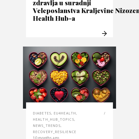
zdravlja u suradnji
Veleposlanstva Kraljevine Nizoze
Health Hub-a
DIABETES
,
EU4HEALTH
,
HEALTH_HUB_TOPICS
,
NEWS_TRENDS
,
RECOVERY_RESILIENCE
10 months ago