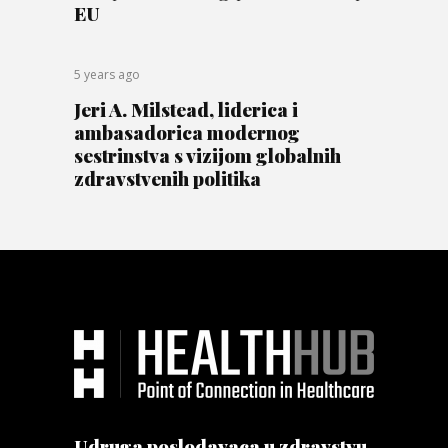
EU
5 years ago
Jeri A. Milstead, liderica i
ambasadorica modernog
sestrinstva s vizijom globalnih
zdravstvenih politika
Udruga poslodavaca u zdravstvu