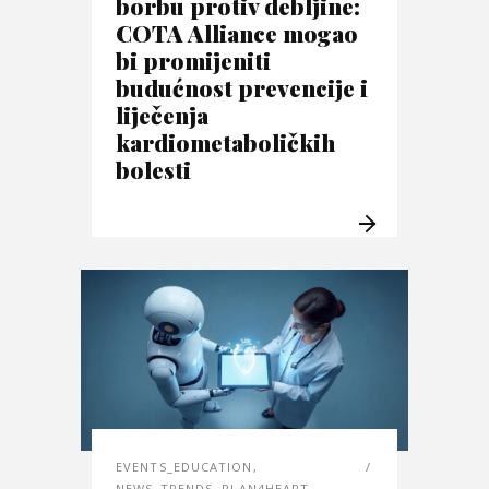
borbu protiv debljine:
COTA Alliance mogao
bi promijeniti
budućnost prevencije i
liječenja
kardiometaboličkih
bolesti
EVENTS_EDUCATION
,
NEWS_TRENDS
,
PLAN4HEART