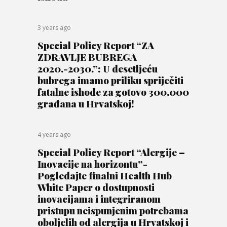
3 years ago
Special Policy Report “ZA
ZDRAVLJE BUBREGA
2020.-2030.”: U desetljeću
bubrega imamo priliku spriječiti
fatalne ishode za gotovo 300.000
građana u Hrvatskoj!
4 years ago
Special Policy Report “Alergije –
Inovacije na horizontu”-
Pogledajte finalni Health Hub
White Paper o dostupnosti
inovacijama i integriranom
pristupu neispunjenim potrebama
oboljelih od alergija u Hrvatskoj i