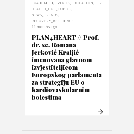
EU4HEALTH
,
EVENTS_EDUCATION
,
HEALTH_HUB_TOPICS
,
NEWS_TRENDS
,
RECOVERY_RESILIENCE
11 months ago
PLAN4HEART // Prof.
dr. sc. Romana
Jerković Kraljić
imenovana glavnom
izvjestiteljicom
Europskog parlamenta
za strategiju EU o
kardiovaskularnim
bolestima