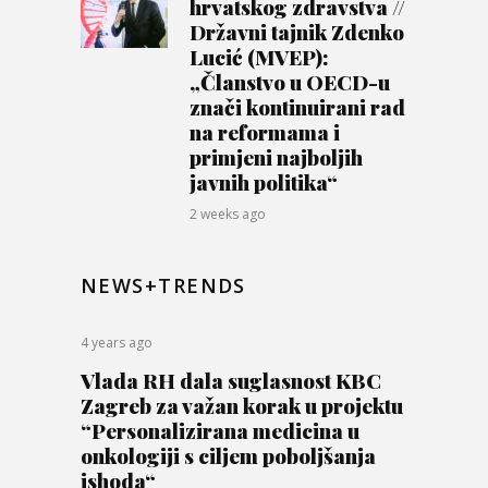
hrvatskog zdravstva //
Državni tajnik Zdenko
Lucić (MVEP):
„Članstvo u OECD-u
znači kontinuirani rad
na reformama i
primjeni najboljih
javnih politika“
2 weeks ago
NEWS+TRENDS
4 years ago
Vlada RH dala suglasnost KBC
Zagreb za važan korak u projektu
“Personalizirana medicina u
onkologiji s ciljem poboljšanja
ishoda“