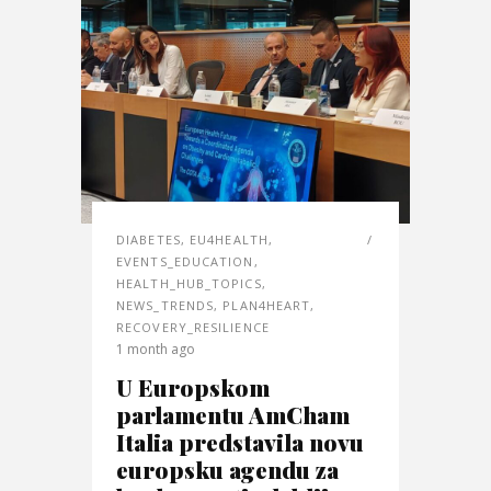
DIABETES
,
EU4HEALTH
,
EVENTS_EDUCATION
,
HEALTH_HUB_TOPICS
,
NEWS_TRENDS
,
PLAN4HEART
,
RECOVERY_RESILIENCE
1 month ago
U Europskom
parlamentu AmCham
Italia predstavila novu
europsku agendu za