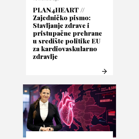
PLAN4HEART //
Zajedničko pismo:
Stavljanje zdrave i
pristupačne prehrane
u središte politike EU
za kardiovaskularno
zdravlje