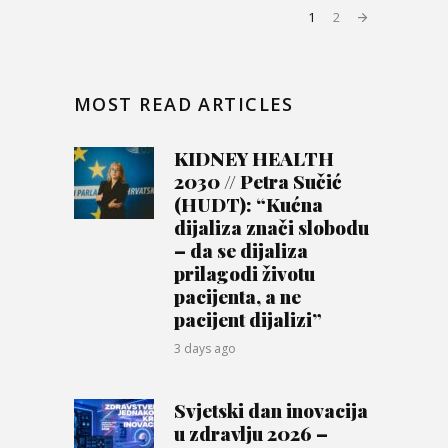
1
2
MOST READ ARTICLES
KIDNEY HEALTH
2030 // Petra Sučić
(HUDT): “Kućna
dijaliza znači slobodu
– da se dijaliza
prilagodi životu
pacijenta, a ne
pacijent dijalizi”
3 days ago
Svjetski dan inovacija
u zdravlju 2026 –