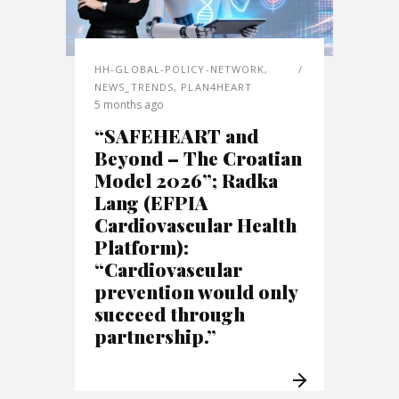
HH-GLOBAL-POLICY-NETWORK
,
NEWS_TRENDS
,
PLAN4HEART
5 months ago
“SAFEHEART and
Beyond – The Croatian
Model 2026”; Radka
Lang (EFPIA
Cardiovascular Health
Platform):
“Cardiovascular
prevention would only
succeed through
partnership.”