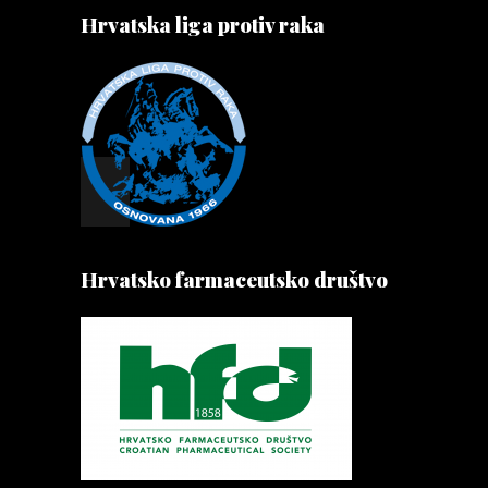
Hrvatska liga protiv raka
Hrvatsko farmaceutsko društvo