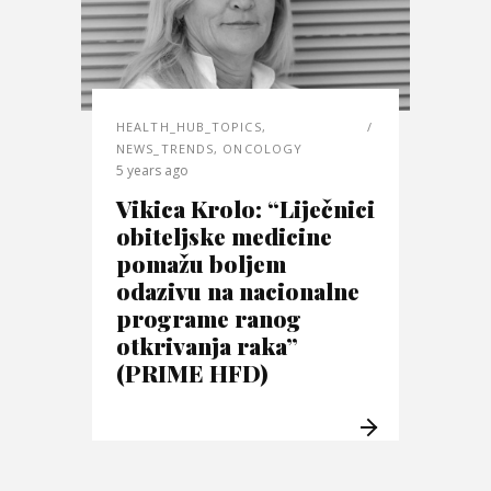
HEALTH_HUB_TOPICS
,
NEWS_TRENDS
,
ONCOLOGY
5 years ago
Vikica Krolo: “Liječnici
obiteljske medicine
pomažu boljem
odazivu na nacionalne
programe ranog
otkrivanja raka”
(PRIME HFD)