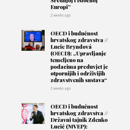
Europi”
2 weeks ago
OECD i budućnost
hrvatskog zdravstva //
Lucie Bryndová
(OECD): „Upravljanje
temeljeno na
podacima preduvjet je
otpornijih i održivijih
zdravstvenih sustava“
2 weeks ago
OECD i budućnost
hrvatskog zdravstva //
Državni tajnik Zdenko
Lucić (MVEP):