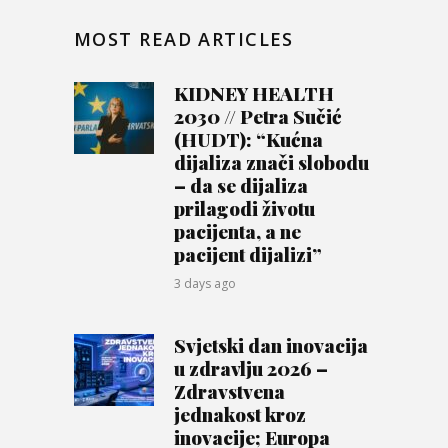
MOST READ ARTICLES
KIDNEY HEALTH
2030 // Petra Sučić
(HUDT): “Kućna
dijaliza znači slobodu
– da se dijaliza
prilagodi životu
pacijenta, a ne
pacijent dijalizi”
3 days ago
Svjetski dan inovacija
u zdravlju 2026 –
Zdravstvena
jednakost kroz
inovacije; Europa