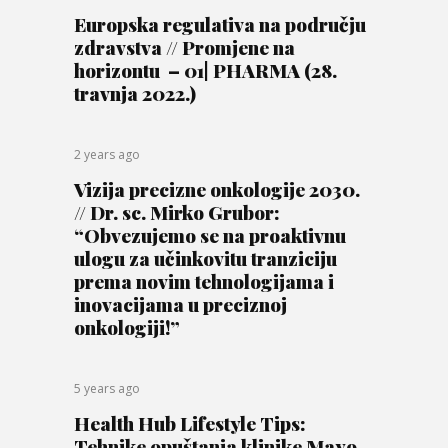
Europska regulativa na području
zdravstva // Promjene na
horizontu – 01| PHARMA (28.
travnja 2022.)
2 years ago
Vizija precizne onkologije 2030.
// Dr. sc. Mirko Grubor:
“Obvezujemo se na proaktivnu
ulogu za učinkovitu tranziciju
prema novim tehnologijama i
inovacijama u preciznoj
onkologiji!”
5 years ago
Health Hub Lifestyle Tips:
Tehnike opuštanja klinike Mayo-