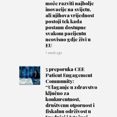
može razviti najbolje
inovacije na svijetu,
ali njihova vrijednost
postoji tek kada
postanu dostupne
svakom pacijentu
neovisno gdje živi u
EU
1 week ago
5 preporuka CEE
Patient Engagement
Community:
“Ulaganje u zdravstvo
ključno za
konkurentnost,
društvenu otpornost i
fiskalnu održivost u
Srednjoj i Istočnoj