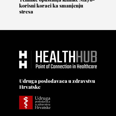
korisni koraci ka smanjenju
stresa
Udruga poslodavaca u zdravstvu
Hrvatske