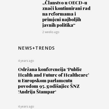
„Članstvo u OECD-u
znači kontinuirani rad
na reformama i
primjeni najboljih
javnih politika“
2 weeks ago
NEWS+TRENDS
4 years ago
Održana konferencija ‘Public
Health and Future of Healthcare’
u Europskom parlamentu
povodom 95. godišnjice ŠNZ
‘Andrija Štampar‘
4 years ago