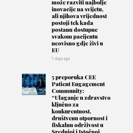
može razviti najbolje
inovacije na svijetu,
ali njihova vrijednost
postoji tek kada
postanu dostupne
svakom pacijentu
neovisno gdje živi u
EU
7 days ago
5 preporuka CEE
Patient Engagement
Community:
“Ulaganje u zdravstvo
ključno za
konkurentnost,
društvenu otpornost i
fiskalnu održivost u
Srednjoj i Istočnoj