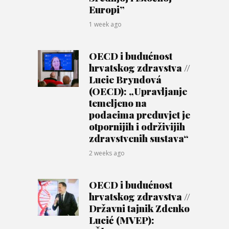
Europi”
1 week ago
OECD i budućnost
hrvatskog zdravstva //
Lucie Bryndová
(OECD): „Upravljanje
temeljeno na
podacima preduvjet je
otpornijih i održivijih
zdravstvenih sustava“
2 weeks ago
OECD i budućnost
hrvatskog zdravstva //
Državni tajnik Zdenko
Lucić (MVEP):