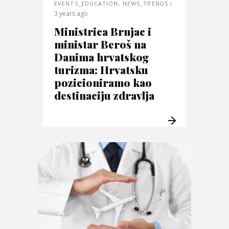
EVENTS_EDUCATION
,
NEWS_TRENDS
3 years ago
Ministrica Brnjac i
ministar Beroš na
Danima hrvatskog
turizma: Hrvatsku
pozicioniramo kao
destinaciju zdravlja