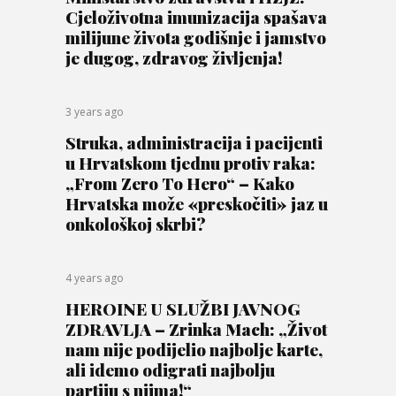
Cjeloživotna imunizacija spašava
milijune života godišnje i jamstvo
je dugog, zdravog življenja!
3 years ago
Struka, administracija i pacijenti
u Hrvatskom tjednu protiv raka:
„From Zero To Hero“ – Kako
Hrvatska može «preskočiti» jaz u
onkološkoj skrbi?
4 years ago
HEROINE U SLUŽBI JAVNOG
ZDRAVLJA – Zrinka Mach: „Život
nam nije podijelio najbolje karte,
ali idemo odigrati najbolju
partiju s njima!“