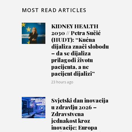
MOST READ ARTICLES
KIDNEY HEALTH
2030 // Petra Sučić
(HUDT): “Kućna
dijaliza znači slobodu
– da se dijaliza
prilagodi životu
pacijenta, a ne
pacijent dijalizi”
23 hours ago
Svjetski dan inovacija
u zdravlju 2026 –
Zdravstvena
jednakost kroz
inovacije; Europa