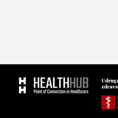
Udruga
zdravs