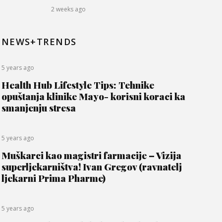
2 weeks ago
NEWS+TRENDS
5 years ago
Health Hub Lifestyle Tips: Tehnike
opuštanja klinike Mayo- korisni koraci ka
smanjenju stresa
5 years ago
Muškarci kao magistri farmacije – Vizija
superljekarništva! Ivan Gregov (ravnatelj
ljekarni Prima Pharme)
5 years ago