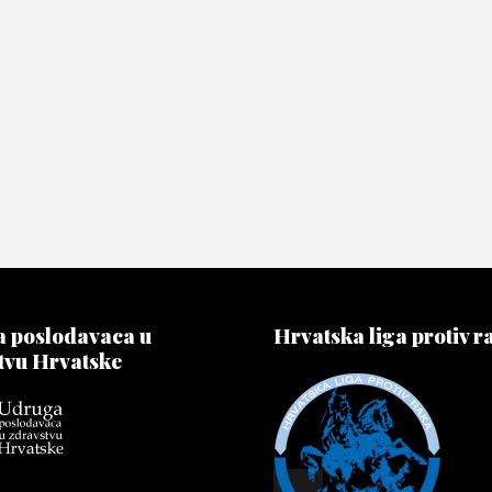
 poslodavaca u
Hrvatska liga protiv r
tvu Hrvatske