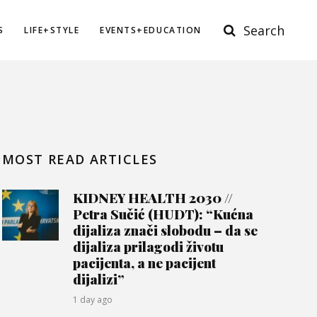
Search
S
LIFE+STYLE
EVENTS+EDUCATION
MOST READ ARTICLES
KIDNEY HEALTH 2030 //
Petra Sučić (HUDT): “Kućna
dijaliza znači slobodu – da se
dijaliza prilagodi životu
pacijenta, a ne pacijent
dijalizi”
1 day ago