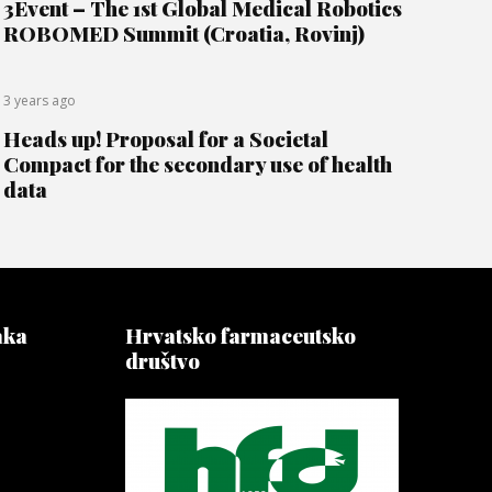
3Event – The 1st Global Medical Robotics
ROBOMED Summit (Croatia, Rovinj)
3 years ago
Heads up! Proposal for a Societal
Compact for the secondary use of health
data
aka
Hrvatsko farmaceutsko
društvo