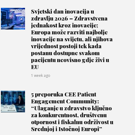
Svjetski dan inovacija u
zdravlju 2026 – Zdravstvena
jednakost kroz inovacije;
Europa može razviti najbolje
inovacije na svijetu, ali njihova
vrijednost postoji tek kada
postanu dostupne svakom
pacijentu neovisno gdje živi u
EU
1 week ago
5 preporuka CEE Patient
Engagement Community:
“Ulaganje u zdravstvo ključno
za konkurentnost, društvenu
otpornost i fiskalnu održivost u
Srednjoj i Istočnoj Europi”