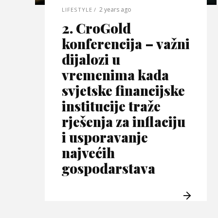
2 years ago
LIFESTYLE
2. CroGold
konferencija – važni
dijalozi u
vremenima kada
svjetske financijske
institucije traže
rješenja za inflaciju
i usporavanje
najvećih
gospodarstava