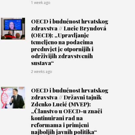
1 week ago
OECD i budućnost hrvatskog
zdravstva // Lucie Bryndová
(OECD): „Upravljanje
temeljeno na podacima
preduvjet je otpornijih i
održivijih zdravstvenih
sustava“
2 weeks ago
OECD i budućnost hrvatskog
zdravstva // Državni tajnik
Zdenko Lucić (MVEP):
„Članstvo u OECD-u znači
kontinuirani rad na
reformama i primjeni
najboljih javnih politika“