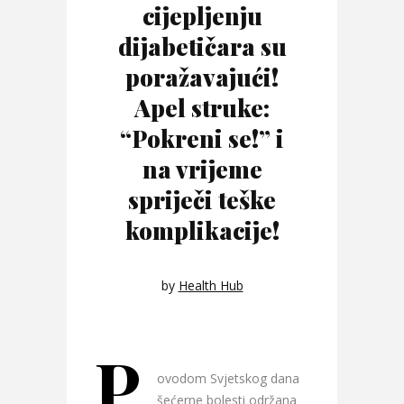
cijepljenju
dijabetičara su
poražavajući!
Apel struke:
“Pokreni se!” i
na vrijeme
spriječi teške
komplikacije!
by
Health Hub
P
ovodom Svjetskog dana
šećerne bolesti održana