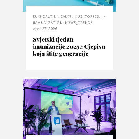
EU4HEALTH
,
HEALTH_HUB_TOPICS
,
IMMUNIZATION
,
NEWS_TRENDS
April 27, 2026
Svjetski tjedan
imunizacije 2025.: Cjepiva
koja štite generacije