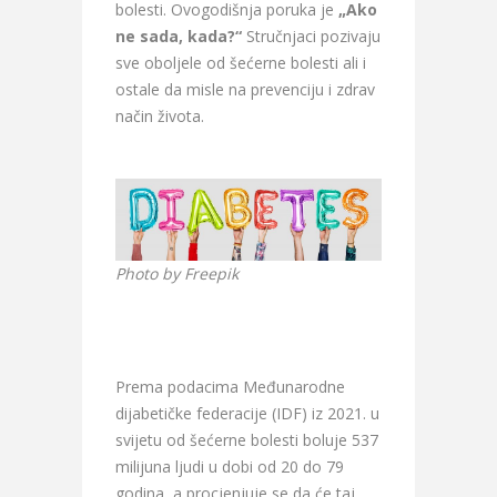
bolesti. Ovogodišnja poruka je
„Ako
ne sada, kada?“
Stručnjaci pozivaju
sve oboljele od šećerne bolesti ali i
ostale da misle na prevenciju i zdrav
način života.
Photo by Freepik
Prema podacima Međunarodne
dijabetičke federacije (IDF) iz 2021. u
svijetu od šećerne bolesti boluje 537
milijuna ljudi u dobi od 20 do 79
godina, a procjenjuje se da će taj