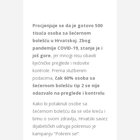
Procjenjuje se da je gotovo 500
tisuća osoba sa šećernom
bolešću u Hrvatskoj.
Zbog
pandemije COVID-19, stanje je i
još gore
, jer mnogi nisu obavili
liječničke preglede i redovite
kontrole. Prema službenim
podacima,
čak 60% osoba sa
šećernom bolešću tip 2 se nije
odazvalo na preglede i kontrolu
.
Kako bi potaknuli osobe sa
šećernom bolešću da se više kreću i
brinu o svom zdravlju, Hrvatski savez
dijabetičkih udruga pokrenuo je
kampanju “Pokreni se!”.