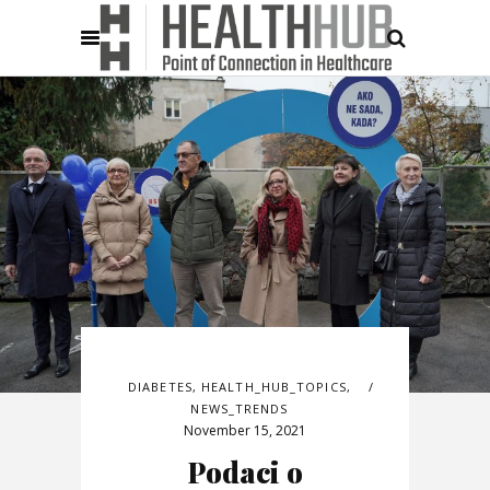
DIABETES
,
HEALTH_HUB_TOPICS
,
NEWS_TRENDS
November 15, 2021
Podaci o