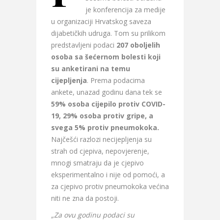
je konferencija za medije
u organizaciji Hrvatskog saveza
dijabetičkih udruga. Tom su prilikom
predstavljeni podaci
207 oboljelih
osoba sa šećernom bolesti koji
su anketirani na temu
cijepljenja
. Prema podacima
ankete, unazad godinu dana tek se
59% osoba cijepilo protiv COVID-
19, 29% osoba protiv gripe, a
svega 5% protiv pneumokoka.
Najčešći razlozi necijepljenja su
strah od cjepiva, nepovjerenje,
mnogi smatraju da je cjepivo
eksperimentalno i nije od pomoći, a
za cjepivo protiv pneumokoka većina
niti ne zna da postoji.
„Za ovu godinu podaci su