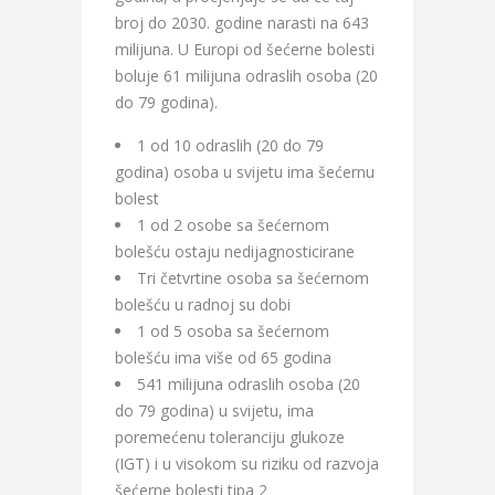
broj do 2030. godine narasti na 643
milijuna. U Europi od šećerne bolesti
boluje 61 milijuna odraslih osoba (20
do 79 godina).
1 od 10 odraslih (20 do 79
godina) osoba u svijetu ima šećernu
bolest
1 od 2 osobe sa šećernom
bolešću ostaju nedijagnosticirane
Tri četvrtine osoba sa šećernom
bolešću u radnoj su dobi
1 od 5 osoba sa šećernom
bolešću ima više od 65 godina
541 milijuna odraslih osoba (20
do 79 godina) u svijetu, ima
poremećenu toleranciju glukoze
(IGT) i u visokom su riziku od razvoja
šećerne bolesti tipa 2