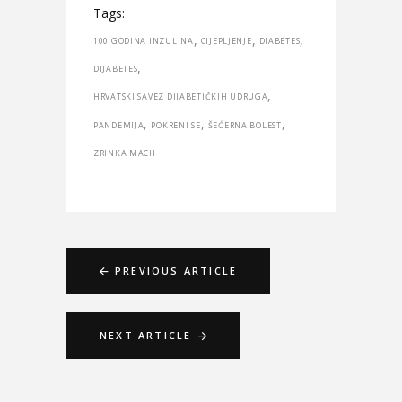
Tags:
,
,
,
100 GODINA INZULINA
CIJEPLJENJE
DIABETES
,
DIJABETES
,
HRVATSKI SAVEZ DIJABETIČKIH UDRUGA
,
,
,
PANDEMIJA
POKRENI SE
ŠEĆERNA BOLEST
ZRINKA MACH
PREVIOUS ARTICLE
NEXT ARTICLE