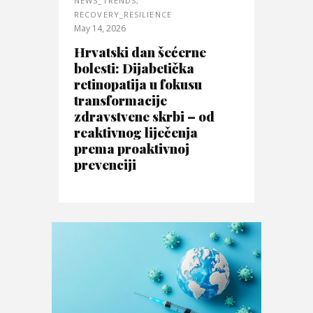
NEWS_TRENDS
,
RECOVERY_RESILIENCE
May 14, 2026
Hrvatski dan šećerne
bolesti: Dijabetička
retinopatija u fokusu
transformacije
zdravstvene skrbi – od
reaktivnog liječenja
prema proaktivnoj
prevenciji