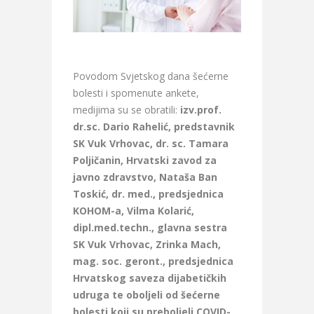
Povodom Svjetskog dana šećerne
bolesti i spomenute ankete,
medijima su se obratili:
izv.prof.
dr.sc. Dario Rahelić, predstavnik
SK Vuk Vrhovac, dr. sc. Tamara
Poljičanin, Hrvatski zavod za
javno zdravstvo, Nataša Ban
Toskić, dr. med., predsjednica
KOHOM-a, Vilma Kolarić,
dipl.med.techn., glavna sestra
SK Vuk Vrhovac, Zrinka Mach,
mag. soc. geront., predsjednica
Hrvatskog saveza dijabetičkih
udruga te oboljeli od šećerne
bolesti koji su preboljeli COVID-