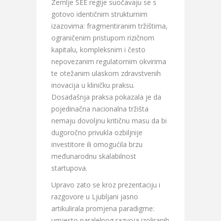
Zemlje SEE regije suočavaju se s
gotovo identičnim strukturnim
izazovima: fragmentiranim tržištima,
ograničenim pristupom rizičnom
kapitalu, kompleksnim i često
nepovezanim regulatornim okvirima
te otežanim ulaskom zdravstvenih
inovacija u kliničku praksu.
Dosadašnja praksa pokazala je da
pojedinačna nacionalna tržišta
nemaju dovoljnu kritičnu masu da bi
dugoročno privukla ozbiljnije
investitore ili omogućila brzu
međunarodnu skalabilnost
startupova.
Upravo zato se kroz prezentaciju i
razgovore u Ljubljani jasno
artikulirala promjena paradigme:
umjesto paralelnog razvoja izoliranih