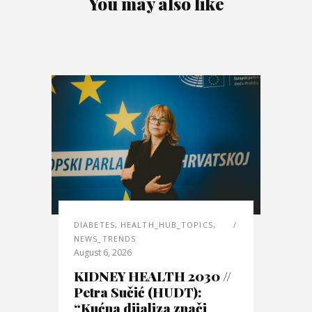
You may also like
DIABETES
,
HEALTH_HUB_TOPICS
,
NEWS_TRENDS
August 6, 2026
KIDNEY HEALTH 2030 //
Petra Sučić (HUDT):
“Kućna dijaliza znači