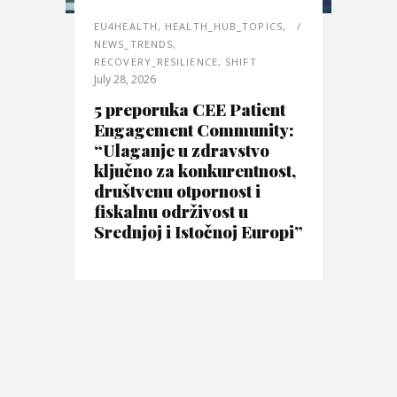
EU4HEALTH
,
HEALTH_HUB_TOPICS
,
NEWS_TRENDS
,
RECOVERY_RESILIENCE
,
SHIFT
July 28, 2026
5 preporuka CEE Patient
Engagement Community:
“Ulaganje u zdravstvo
ključno za konkurentnost,
društvenu otpornost i
fiskalnu održivost u
Srednjoj i Istočnoj Europi”