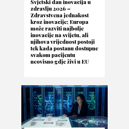
Svjetski dan inovacija u
zdravlju 2026 –
Zdravstvena jednakost
kroz inovacije; Europa
može razviti najbolje
inovacije na svijetu, ali
njihova vrijednost postoji
tek kada postanu dostupne
svakom pacijentu
neovisno gdje živi u EU