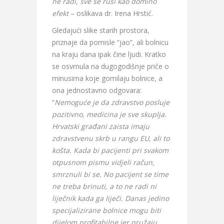
ne radi, sve se ruši kao domino
efekt
– oslikava dr. Irena Hrstić.
Gledajući slike starih prostora,
priznaje da pomisle “jao”, ali bolnicu
na kraju dana ipak čine ljudi. Kratko
se osvrnula na dugogodišnje priče o
minusima koje gomilaju bolnice, a
ona jednostavno odgovara:
“
Nemoguće je da zdravstvo posluje
pozitivno, medicina je sve skuplja.
Hrvatski građani zaista imaju
zdravstvenu skrb u rangu EU, ali to
košta. Kada bi pacijenti pri svakom
otpusnom pismu vidjeli račun,
smrznuli bi se. No pacijent se time
ne treba brinuti, a to ne radi ni
liječnik kada ga liječi. Danas jedino
specijalizirane bolnice mogu biti
dijelom profitabilne jer pružaju