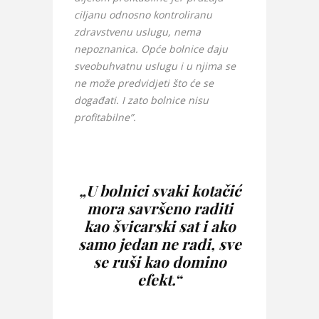
ciljanu odnosno kontroliranu
zdravstvenu uslugu, nema
nepoznanica. Opće bolnice daju
sveobuhvatnu uslugu i u njima se
ne može predvidjeti što će se
događati. I zato bolnice nisu
profitabilne”.
„U bolnici svaki kotačić
mora savršeno raditi
kao švicarski sat i ako
samo jedan ne radi, sve
se ruši kao domino
efekt.“