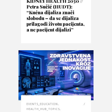
KIDNEY HEALTH 2030 //
Petra Sučić (HUDT):
“Kućna dijaliza znači
slobodu – da se dijaliza
prilagodi životu pacijenta,
a ne pacijent dijalizi”
EVENTS_EDUCATION
,
HEALTH_HUB_TOPICS
,