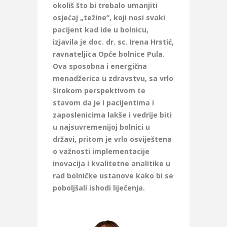
okoliš što bi trebalo umanjiti
osjećaj „težine“, koji nosi svaki
pacijent kad ide u bolnicu,
izjavila je doc. dr. sc. Irena Hrstić,
ravnateljica Opće bolnice Pula.
Ova sposobna i energična
menadžerica u zdravstvu, sa vrlo
širokom perspektivom te
stavom da je i pacijentima i
zaposlenicima lakše i vedrije biti
u najsuvremenijoj bolnici u
državi, pritom je vrlo osviještena
o važnosti implementacije
inovacija i kvalitetne analitike u
rad bolničke ustanove kako bi se
poboljšali ishodi liječenja.