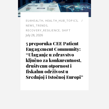
EU4HEALTH
,
HEALTH_HUB_TOPICS
,
NEWS_TRENDS
,
RECOVERY_RESILIENCE
,
SHIFT
July 28, 2026
5 preporuka CEE Patient
Engagement Community:
“Ulaganje u zdravstvo
ključno za konkurentnost,
društvenu otpornost i
fiskalnu održivost u
Srednjoj i Istočnoj Europi”