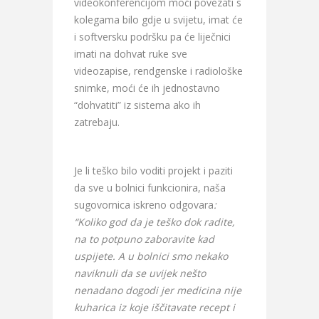
videokonferencijom moći povezati s
kolegama bilo gdje u svijetu, imat će
i softversku podršku pa će liječnici
imati na dohvat ruke sve
videozapise, rendgenske i radiološke
snimke, moći će ih jednostavno
“dohvatiti” iz sistema ako ih
zatrebaju.
Je li teško bilo voditi projekt i paziti
da sve u bolnici funkcionira, naša
sugovornica iskreno odgovara
:
“Koliko god da je teško dok radite,
na to potpuno zaboravite kad
uspijete. A u bolnici smo nekako
naviknuli da se uvijek nešto
nenadano dogodi jer medicina nije
kuharica iz koje iščitavate recept i