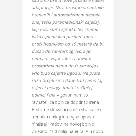
kad smo ušli u nove prostore nakon
adaptacije. Novi prostori su nekako
humaniji i automatizmom nestaje
onaj teški paramedicinski osjećaj,
koji nosi stara zgrada. Svi znamo
kako izgleda kad pacijent mora
proći hodnikom od 15 metara da bi
došao do sanitarnog čvora jer
nema u svojoj sobi. U novijim
prostorima nema tih frustracija i
vrlo brzo osjetite ugodu. Na prste
ruku brojili smo dane kad ćemo taj
osjećaj novoga imati i u Općoj
bolnici Pula
– govori nam to
ravnateljica bolnice doc.dr.sc Irena
Hrstić ne skrivajući sreću što su se u
trenutku našeg intervjua upravo
“finiširali” radovi na novoj bolnici
vrijednoj 100 milijuna eura. A u novoj