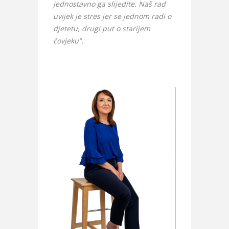
jednostavno ga slijedite. Naš rad
uvijek je stres jer se jednom radi o
djetetu, drugi put o starijem
čovjeku”.