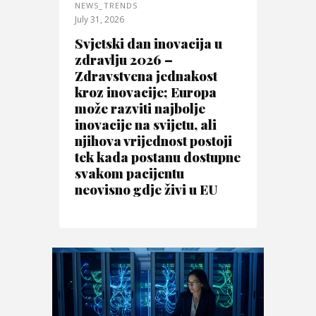
NEWS_TRENDS
July 31, 2026
Svjetski dan inovacija u
zdravlju 2026 –
Zdravstvena jednakost
kroz inovacije; Europa
može razviti najbolje
inovacije na svijetu, ali
njihova vrijednost postoji
tek kada postanu dostupne
svakom pacijentu
neovisno gdje živi u EU