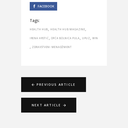
FACEBOOK
Tags:
,
,
HEALTH HUB
HEALTH HUB MAGAZINE
,
,
,
IRENA HRSTIĆ
OPĆA BOLNICA PULA
UPUZ
WIN
,
ZDRAVSTVENI MENADŽMENT
PREVIOUS ARTICLE
NEXT ARTICLE