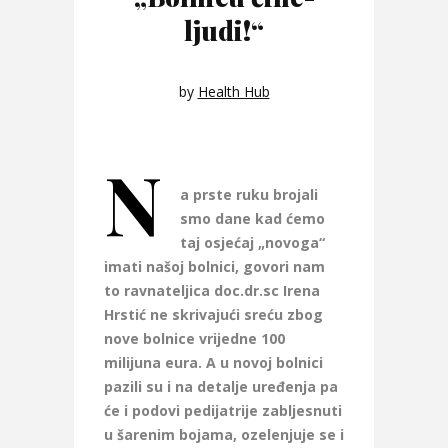
ljudi!“
by
Health Hub
N
a prste ruku brojali
smo dane kad ćemo
taj osjećaj „novoga“
imati našoj bolnici, govori nam
to ravnateljica doc.dr.sc Irena
Hrstić ne skrivajući sreću zbog
nove bolnice vrijedne 100
milijuna eura. A u novoj bolnici
pazili su i na detalje uređenja pa
će i podovi pedijatrije zabljesnuti
u šarenim bojama, ozelenjuje se i