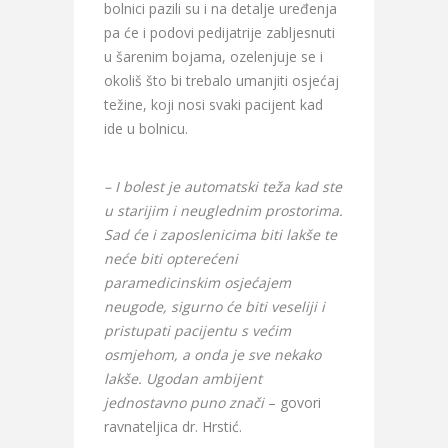
bolnici pazili su i na detalje uređenja
pa će i podovi pedijatrije zabljesnuti
u šarenim bojama, ozelenjuje se i
okoliš što bi trebalo umanjiti osjećaj
težine, koji nosi svaki pacijent kad
ide u bolnicu.
– I bolest je automatski teža kad ste
u starijim i neuglednim prostorima.
Sad će i zaposlenicima biti lakše te
neće biti opterećeni
paramedicinskim osjećajem
neugode, sigurno će biti veseliji i
pristupati pacijentu s većim
osmjehom, a onda je sve nekako
lakše. Ugodan ambijent
jednostavno puno znači
– govori
ravnateljica dr. Hrstić.