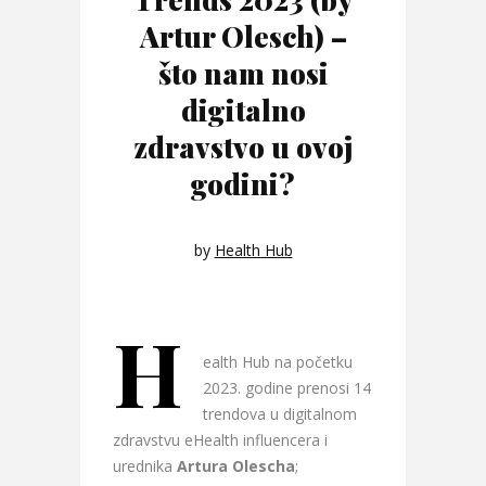
Artur Olesch) –
što nam nosi
digitalno
zdravstvo u ovoj
godini?
by
Health Hub
H
ealth Hub na početku
2023. godine prenosi 14
trendova u digitalnom
zdravstvu eHealth influencera i
urednika
Artura Olescha
;