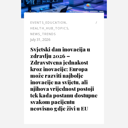
EVENTS_EDUCATION
,
HEALTH_HUB_TOPICS
,
NEWS_TRENDS
July 31, 2026
Svjetski dan inovacija u
zdravlju 2026 –
Zdravstvena jednakost
kroz inovacije; Europa
može razviti najbolje
inovacije na svijetu, ali
njihova vrijednost postoji
tek kada postanu dostupne
svakom pacijentu
neovisno gdje živi u EU