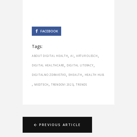
FACEBOOK
Tags:
,
,
,
ABOUT DIGITAL HEALTH
AI
ARTUR OLESCH
,
,
DIGITAL HEALTHCARE
DIGITAL LITERACY
,
,
DIGITALNO ZDRAVSTVO
EHEALTH
HEALTH HUB
,
,
,
MEDTECH
TRENDOVI 2023
TRENDS
PREVIOUS ARTICLE