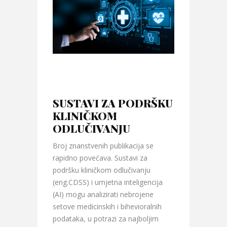
SUSTAVI ZA PODRŠKU
KLINIČKOM
ODLUČIVANJU
Broj znanstvenih publikacija se
rapidno povećava. Sustavi za
podršku kliničkom odlučivanju
(eng.CDSS) i umjetna inteligencija
(AI) mogu analizirati nebrojene
setove medicinskih i bihevioralnih
podataka, u potrazi za najboljim