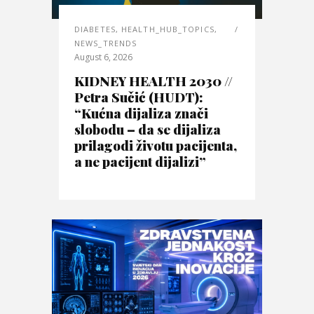
DIABETES
,
HEALTH_HUB_TOPICS
,
NEWS_TRENDS
August 6, 2026
KIDNEY HEALTH 2030 //
Petra Sučić (HUDT):
“Kućna dijaliza znači
slobodu – da se dijaliza
prilagodi životu pacijenta,
a ne pacijent dijalizi”