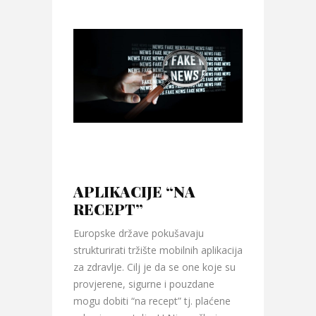
APLIKACIJE “NA
RECEPT”
Europske države pokušavaju
strukturirati tržište mobilnih aplikacija
za zdravlje. Cilj je da se one koje su
provjerene, sigurne i pouzdane
mogu dobiti “na recept” tj. plaćene