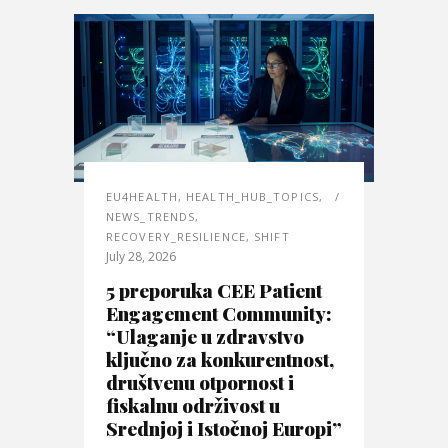
EU4HEALTH
,
HEALTH_HUB_TOPICS
,
NEWS_TRENDS
,
RECOVERY_RESILIENCE
,
SHIFT
July 28, 2026
5 preporuka CEE Patient
Engagement Community:
“Ulaganje u zdravstvo
ključno za konkurentnost,
društvenu otpornost i
fiskalnu održivost u
Srednjoj i Istočnoj Europi”