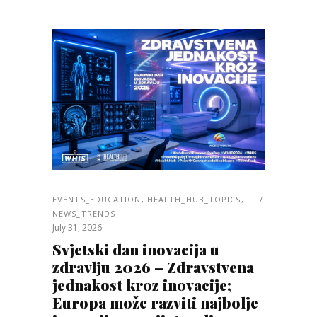
EVENTS_EDUCATION
,
HEALTH_HUB_TOPICS
,
NEWS_TRENDS
July 31, 2026
Svjetski dan inovacija u
zdravlju 2026 – Zdravstvena
jednakost kroz inovacije;
Europa može razviti najbolje