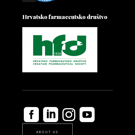
Hrvatsko farmaceutsko društvo
ABOUT US