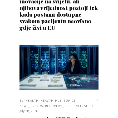
inovacije na svijetu, ali
njihova vrijednost postoji tek
kada postanu dostupne
svakom pacijentu neovisno
gdje živi u EU
EU4HEALTH
,
HEALTH_HUB_TOPICS
,
NEWS_TRENDS
,
RECOVERY_RESILIENCE
,
SHIFT
July 28, 2026