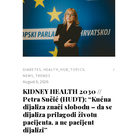
DIABETES
,
HEALTH_HUB_TOPICS
,
NEWS_TRENDS
August 6, 2026
KIDNEY HEALTH 2030 //
Petra Sučić (HUDT): “Kućna
dijaliza znači slobodu – da se
dijaliza prilagodi životu
pacijenta, a ne pacijent
dijalizi”