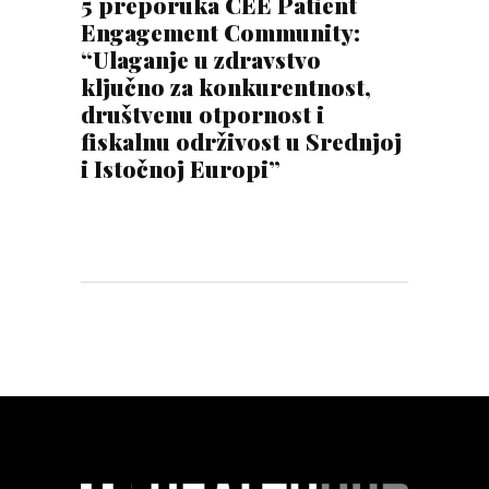
5 preporuka CEE Patient
Engagement Community:
“Ulaganje u zdravstvo
ključno za konkurentnost,
društvenu otpornost i
fiskalnu održivost u Srednjoj
i Istočnoj Europi”