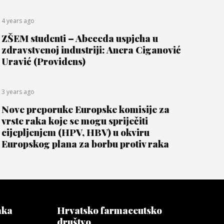
4 years ago
ZŠEM studenti – Abeceda uspjeha u
zdravstvenoj industriji: Anera Ciganović
Uravić (Providens)
3 years ago
Nove preporuke Europske komisije za
vrste raka koje se mogu spriječiti
cijepljenjem (HPV, HBV) u okviru
Europskog plana za borbu protiv raka
aka
Hrvatsko farmaceutsko
društvo