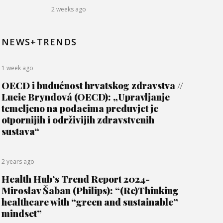
2 weeks ago
NEWS+TRENDS
1 week ago
OECD i budućnost hrvatskog zdravstva //
Lucie Bryndová (OECD): „Upravljanje
temeljeno na podacima preduvjet je
otpornijih i održivijih zdravstvenih
sustava“
2 years ago
Health Hub’s Trend Report 2024-
Miroslav Šaban (Philips): “(Re)Thinking
healthcare with “green and sustainable”
mindset”