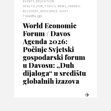
EVENTS_EDUCATION
,
HEALTH_HUB_TOPICS
,
NEWS_TRENDS
,
RECOVERY_RESILIENCE
,
SHIFT
7 months ago
World Economic
Forum / Davos
Agenda 2026:
Počinje Svjetski
gospodarski forum
u Davosu: „Duh
dijaloga“ u središtu
globalnih izazova