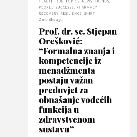
HEALTH_HUB_TOPICS
,
NEWS_TRENDS
,
PEOPLE_SUCCESSS
,
PHARMACY
,
RECOVERY_RESILIENCE
,
SHIFT
2 months ago
Prof. dr. sc. Stjepan
Orešković:
“Formalna znanja i
kompetencije iz
menadžmenta
postaju važan
preduvjet za
obnašanje vodećih
funkcija u
zdravstvenom
sustavu”