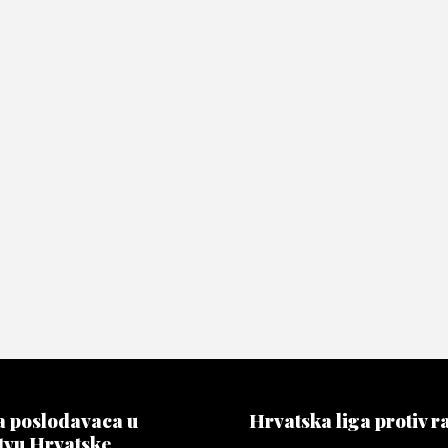
 poslodavaca u
Hrvatska liga protiv r
tvu Hrvatske