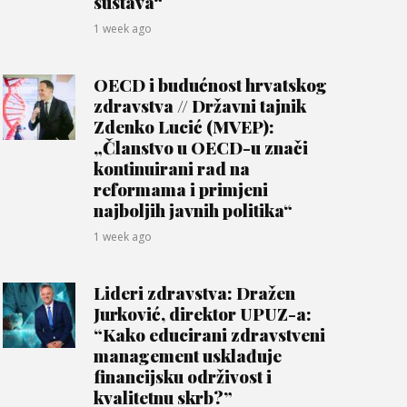
sustava“
1 week ago
OECD i budućnost hrvatskog
zdravstva // Državni tajnik
Zdenko Lucić (MVEP):
„Članstvo u OECD-u znači
kontinuirani rad na
reformama i primjeni
najboljih javnih politika“
1 week ago
Lideri zdravstva: Dražen
Jurković, direktor UPUZ-a:
“Kako educirani zdravstveni
management usklađuje
financijsku održivost i
kvalitetnu skrb?”