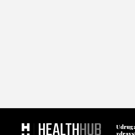
Udruga
zdravs