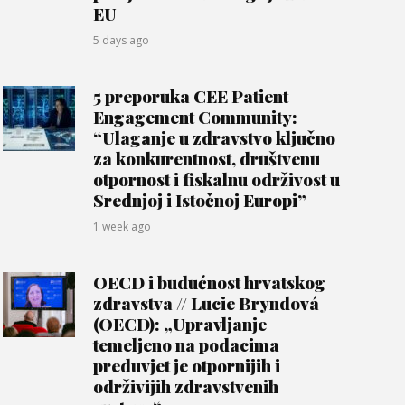
EU
5 days ago
5 preporuka CEE Patient
Engagement Community:
“Ulaganje u zdravstvo ključno
za konkurentnost, društvenu
otpornost i fiskalnu održivost u
Srednjoj i Istočnoj Europi”
1 week ago
OECD i budućnost hrvatskog
zdravstva // Lucie Bryndová
(OECD): „Upravljanje
temeljeno na podacima
preduvjet je otpornijih i
održivijih zdravstvenih