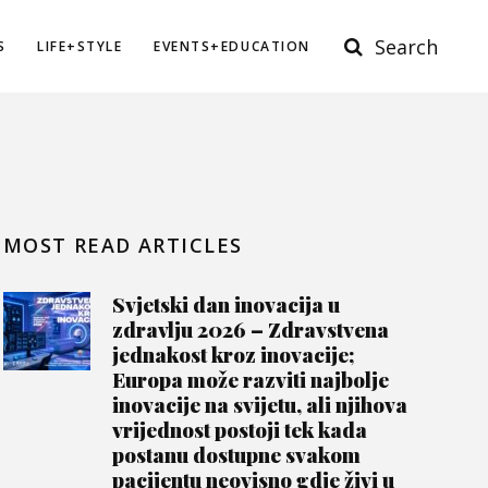
Search
S
LIFE+STYLE
EVENTS+EDUCATION
MOST READ ARTICLES
Svjetski dan inovacija u
zdravlju 2026 – Zdravstvena
jednakost kroz inovacije;
Europa može razviti najbolje
inovacije na svijetu, ali njihova
vrijednost postoji tek kada
postanu dostupne svakom
pacijentu neovisno gdje živi u