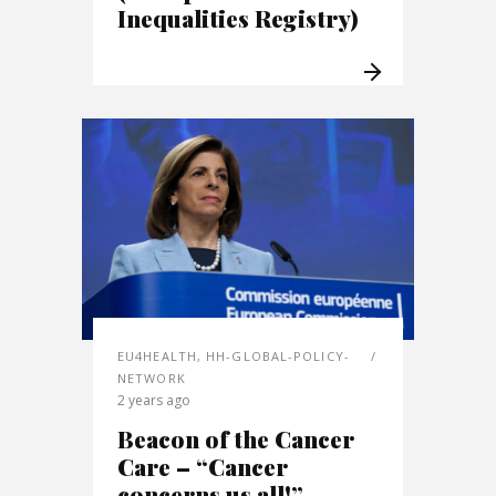
Inequalities Registry)
EU4HEALTH
,
HH-GLOBAL-POLICY-
NETWORK
2 years ago
Beacon of the Cancer
Care – “Cancer
concerns us all!”