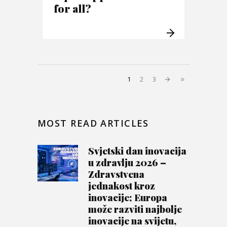
for all?
1
2
3
MOST READ ARTICLES
Svjetski dan inovacija
u zdravlju 2026 –
Zdravstvena
jednakost kroz
inovacije; Europa
može razviti najbolje
inovacije na svijetu,