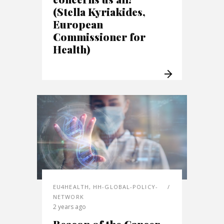
(Stella Kyriakides,
European
Commissioner for
Health)
EU4HEALTH
,
HH-GLOBAL-POLICY-
NETWORK
2 years ago
Beacon of the Cancer