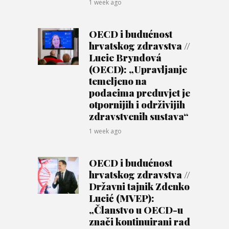
1 week ago
OECD i budućnost
hrvatskog zdravstva //
Lucie Bryndová
(OECD): „Upravljanje
temeljeno na
podacima preduvjet je
otpornijih i održivijih
zdravstvenih sustava“
1 week ago
OECD i budućnost
hrvatskog zdravstva //
Državni tajnik Zdenko
Lucić (MVEP):
„Članstvo u OECD-u
znači kontinuirani rad