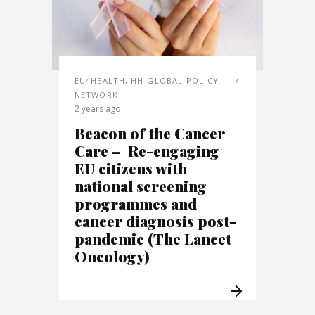
EU4HEALTH
,
HH-GLOBAL-POLICY-
NETWORK
2 years ago
Beacon of the Cancer
Care – Re-engaging
EU citizens with
national screening
programmes and
cancer diagnosis post-
pandemic (The Lancet
Oncology)