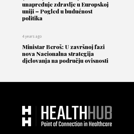
unapređuje zdravlje u Europskoj
uniji – Pogled u budućnost
politika
4 years ago
Ministar Beroš: U završnoj fazi
nova Nacionalna strategija
djelovanja na području ovisnosti