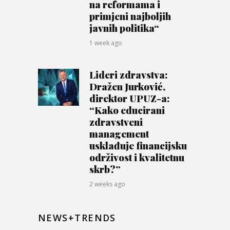
na reformama i
primjeni najboljih
javnih politika“
1 week ago
Lideri zdravstva:
Dražen Jurković,
direktor UPUZ-a:
“Kako educirani
zdravstveni
management
usklađuje financijsku
održivost i kvalitetnu
skrb?”
2 weeks ago
NEWS+TRENDS