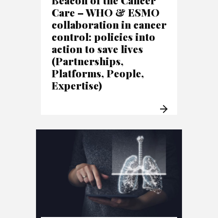
Care – WHO & ESMO
collaboration in cancer
control: policies into
action to save lives
(Partnerships,
Platforms, People,
Expertise)