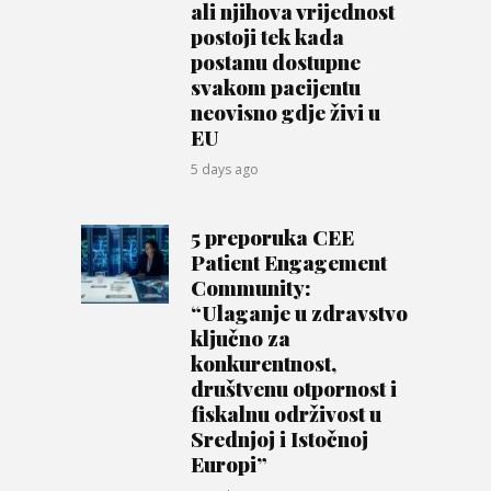
ali njihova vrijednost
postoji tek kada
postanu dostupne
svakom pacijentu
neovisno gdje živi u
EU
5 days ago
5 preporuka CEE
Patient Engagement
Community:
“Ulaganje u zdravstvo
ključno za
konkurentnost,
društvenu otpornost i
fiskalnu održivost u
Srednjoj i Istočnoj
Europi”