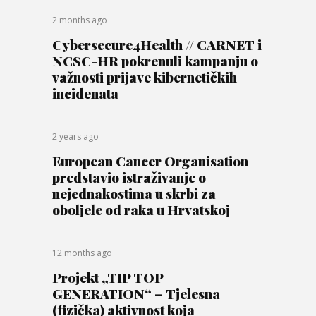
2 months ago
Cybersecure4Health // CARNET i
NCSC-HR pokrenuli kampanju o
važnosti prijave kibernetičkih
incidenata
2 years ago
European Cancer Organisation
predstavio istraživanje o
nejednakostima u skrbi za
oboljele od raka u Hrvatskoj
12 months ago
Projekt „TIP TOP
GENERATION“ – Tjelesna
(fizička) aktivnost koja