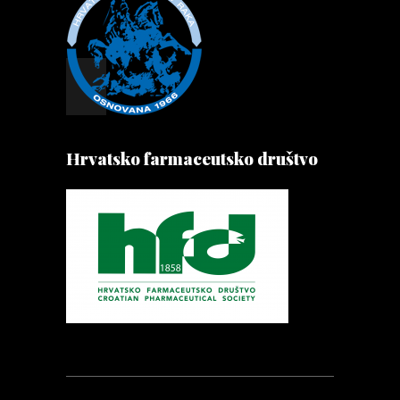
Hrvatsko farmaceutsko društvo