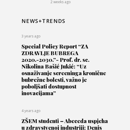
2 weeks ago
NEWS+TRENDS
3 years ago
Special Policy Report “ZA
ZDRAVLJE BUBREGA
2020.-2030.”- Prof. dr. sc.
Nikolina Bašić Jukić: “Uz
osnaživanje screeninga kronične
bubrežne bolesti, važno je
poboljšati dostupnost
inovacijama”
4 years ago
ZŠEM studenti – Abeceda uspjeha
u zdravstvenoj industriji: Denis