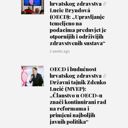
hrvatskog zdravstva //
Lucie Bryndová
(OECD): „Upravljanje
temeljeno na
podacima preduvjet je
otpornijih i održivijih
zdravstvenih sustava“
2 weeks ago
OECD i budućnost
hrvatskog zdravstva //
Državni tajnik Zdenko
Lucić (MVEP):
„Članstvo u OECD-u
znači kontinuirani rad
na reformama i
primjeni najboljih
javnih politika“