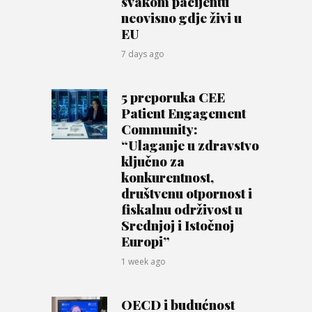
svakom pacijentu
neovisno gdje živi u
EU
7 days ago
5 preporuka CEE
Patient Engagement
Community:
“Ulaganje u zdravstvo
ključno za
konkurentnost,
društvenu otpornost i
fiskalnu održivost u
Srednjoj i Istočnoj
Europi”
1 week ago
OECD i budućnost