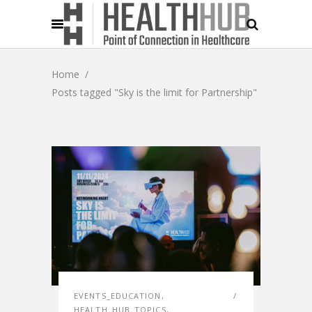
Home
/
Posts tagged "Sky is the limit for Partnership"
EVENTS_EDUCATION
,
HEALTH_HUB_TOPICS
,