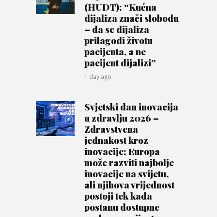
(HUDT): “Kućna
dijaliza znači slobodu
– da se dijaliza
prilagodi životu
pacijenta, a ne
pacijent dijalizi”
1 day ago
Svjetski dan inovacija
u zdravlju 2026 –
Zdravstvena
jednakost kroz
inovacije; Europa
može razviti najbolje
inovacije na svijetu,
ali njihova vrijednost
postoji tek kada
postanu dostupne