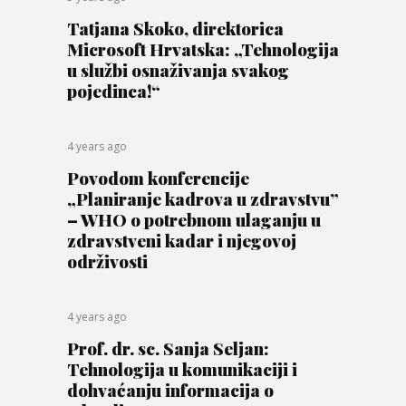
Tatjana Skoko, direktorica
Microsoft Hrvatska: „Tehnologija
u službi osnaživanja svakog
pojedinca!“
4 years ago
Povodom konferencije
„Planiranje kadrova u zdravstvu”
– WHO o potrebnom ulaganju u
zdravstveni kadar i njegovoj
održivosti
4 years ago
Prof. dr. sc. Sanja Seljan:
Tehnologija u komunikaciji i
dohvaćanju informacija o