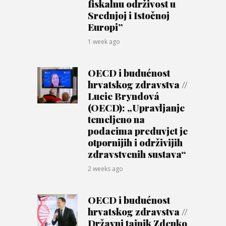
fiskalnu održivost u
Srednjoj i Istočnoj
Europi”
1 week ago
OECD i budućnost
hrvatskog zdravstva //
Lucie Bryndová
(OECD): „Upravljanje
temeljeno na
podacima preduvjet je
otpornijih i održivijih
zdravstvenih sustava“
2 weeks ago
OECD i budućnost
hrvatskog zdravstva //
Državni tajnik Zdenko