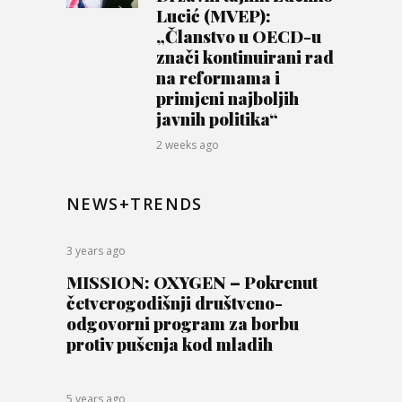
Lucić (MVEP):
„Članstvo u OECD-u
znači kontinuirani rad
na reformama i
primjeni najboljih
javnih politika“
2 weeks ago
NEWS+TRENDS
3 years ago
MISSION: OXYGEN – Pokrenut
četverogodišnji društveno-
odgovorni program za borbu
protiv pušenja kod mladih
5 years ago