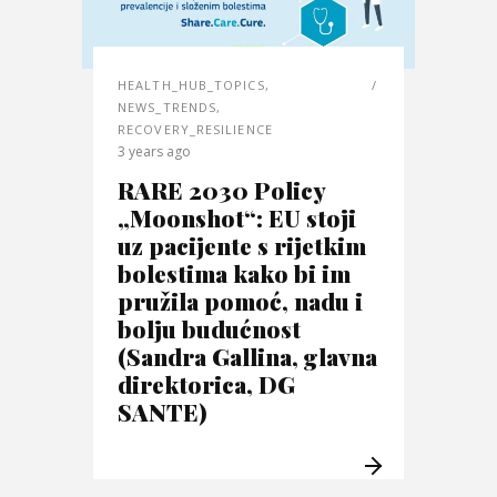
HEALTH_HUB_TOPICS
,
NEWS_TRENDS
,
RECOVERY_RESILIENCE
3 years ago
RARE 2030 Policy
„Moonshot“: EU stoji
uz pacijente s rijetkim
bolestima kako bi im
pružila pomoć, nadu i
bolju budućnost
(Sandra Gallina, glavna
direktorica, DG
SANTE)