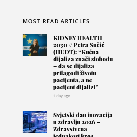
MOST READ ARTICLES
KIDNEY HEALTH
2030 // Petra Sučić
(HUDT): “Kućna
dijaliza znači slobodu
– da se dijaliza
prilagodi životu
pacijenta, a ne
pacijent dijalizi”
1 day ago
Svjetski dan inovacija
u zdravlju 2026 –
Zdravstvena
jednakost kroz