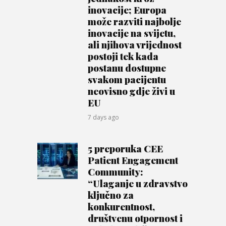
inovacije; Europa
može razviti najbolje
inovacije na svijetu,
ali njihova vrijednost
postoji tek kada
postanu dostupne
svakom pacijentu
neovisno gdje živi u
EU
7 days ago
5 preporuka CEE
Patient Engagement
Community:
“Ulaganje u zdravstvo
ključno za
konkurentnost,
društvenu otpornost i