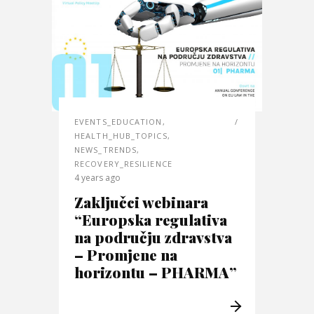
EVENTS_EDUCATION
,
HEALTH_HUB_TOPICS
,
NEWS_TRENDS
,
RECOVERY_RESILIENCE
4 years ago
Zaključci webinara
“Europska regulativa
na području zdravstva
– Promjene na
horizontu – PHARMA”