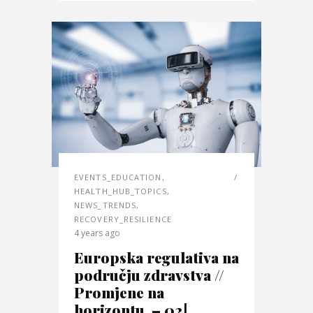
EVENTS_EDUCATION
,
HEALTH_HUB_TOPICS
,
NEWS_TRENDS
,
RECOVERY_RESILIENCE
4 years ago
Europska regulativa na
području zdravstva //
Promjene na
horizontu – 02|