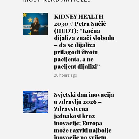
KIDNEY HEALTH
2030 // Petra Sučić
(HUDT): “Kućna
dijaliza znači slobodu
– da se dijaliza
prilagodi životu
pacijenta, a ne
pacijent dijalizi”
20 hours ago
Svjetski dan inovacija
u zdravlju 2026 –
Zdravstvena
jednakost kroz
inovacije; Europa
može razviti najbolje
inovacije na svijetu,