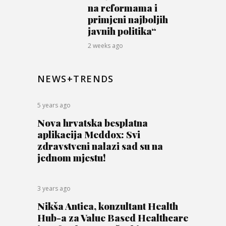
na reformama i
primjeni najboljih
javnih politika“
2 weeks ago
NEWS+TRENDS
5 years ago
Nova hrvatska besplatna
aplikacija Meddox: Svi
zdravstveni nalazi sad su na
jednom mjestu!
3 years ago
Nikša Antica, konzultant Health
Hub-a za Value Based Healthcare