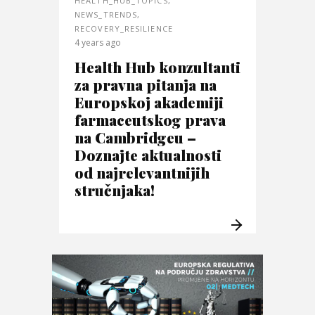
HEALTH_HUB_TOPICS
,
NEWS_TRENDS
,
RECOVERY_RESILIENCE
4 years ago
Health Hub konzultanti
za pravna pitanja na
Europskoj akademiji
farmaceutskog prava
na Cambridgeu –
Doznajte aktualnosti
od najrelevantnijih
stručnjaka!