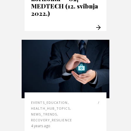
MEDTECH (12. svibnja
2022.)
EVENTS_EDUCATION
,
HEALTH_HUB_TOPICS
,
NEWS_TRENDS
,
RECOVERY_RESILIENCE
4 years ago