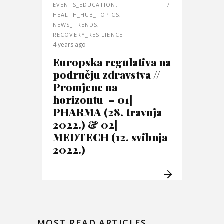
EVENTS_EDUCATION
,
HEALTH_HUB_TOPICS
,
NEWS_TRENDS
,
RECOVERY_RESILIENCE
4 years ago
Europska regulativa na
području zdravstva //
Promjene na
horizontu – 01|
PHARMA (28. travnja
2022.) & 02|
MEDTECH (12. svibnja
2022.)
MOST READ ARTICLES