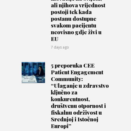
ali njihova vrijednost
postoji tek kada
postanu dostupne
svakom pacijentu
neovisno gdje živi u
EU
7 days ago
5 preporuka CEE
Patient Engagement
Community:
“Ulaganje u zdravstvo
ključno za
konkurentnost,
društvenu otpornost i
fiskalnu održivost u
Srednjoj i Istočnoj
Europi”