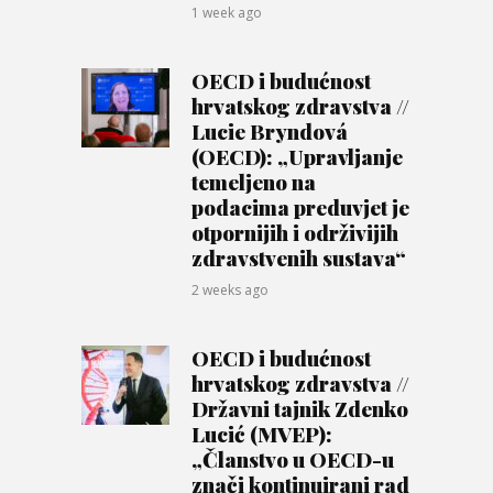
1 week ago
OECD i budućnost
hrvatskog zdravstva //
Lucie Bryndová
(OECD): „Upravljanje
temeljeno na
podacima preduvjet je
otpornijih i održivijih
zdravstvenih sustava“
2 weeks ago
OECD i budućnost
hrvatskog zdravstva //
Državni tajnik Zdenko
Lucić (MVEP):
„Članstvo u OECD-u
znači kontinuirani rad