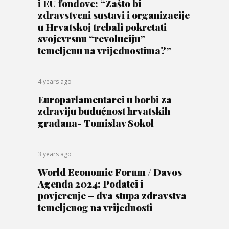
i EU fondove: “Zašto bi
zdravstveni sustavi i organizacije
u Hrvatskoj trebali pokretati
svojevrsnu “revoluciju”
temeljenu na vrijednostima?”
4 years ago
Europarlamentarci u borbi za
zdraviju budućnost hrvatskih
građana- Tomislav Sokol
3 years ago
World Economic Forum / Davos
Agenda 2024: Podatci i
povjerenje – dva stupa zdravstva
temeljenog na vrijednosti