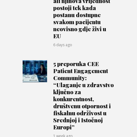
ali njihova vrijednost
postoji tek kada
postanu dostupne
svakom pacijentu
neovisno gdje živi u
EU
6 days ago
5 preporuka CEE
Patient Engagement
Community:
“Ulaganje u zdravstvo
ključno za
konkurentnost,
društvenu otpornost i
fiskalnu održivost u
Srednjoj i Istočnoj
Europi”
1 week ago