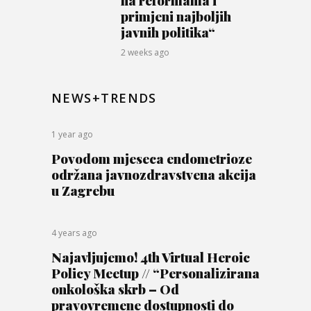
primjeni najboljih
javnih politika“
2 weeks ago
NEWS+TRENDS
1 year ago
Povodom mjeseca endometrioze
održana javnozdravstvena akcija
u Zagrebu
4 years ago
Najavljujemo! 4th Virtual Heroic
Policy Meetup // “Personalizirana
onkološka skrb – Od
pravovremene dostupnosti do