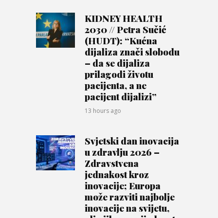
KIDNEY HEALTH
2030 // Petra Sučić
(HUDT): “Kućna
dijaliza znači slobodu
– da se dijaliza
prilagodi životu
pacijenta, a ne
pacijent dijalizi”
13 hours ago
Svjetski dan inovacija
u zdravlju 2026 –
Zdravstvena
jednakost kroz
inovacije; Europa
može razviti najbolje
inovacije na svijetu,