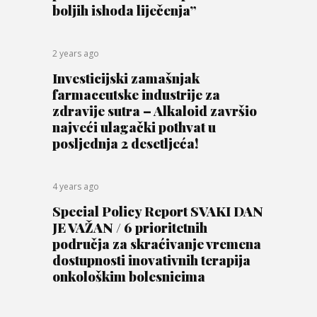
boljih ishoda liječenja”
2 years ago
Investicijski zamašnjak
farmaceutske industrije za
zdravije sutra – Alkaloid završio
najveći ulagački pothvat u
posljednja 2 desetljeća!
4 years ago
Special Policy Report SVAKI DAN
JE VAŽAN / 6 prioritetnih
područja za skraćivanje vremena
dostupnosti inovativnih terapija
onkološkim bolesnicima