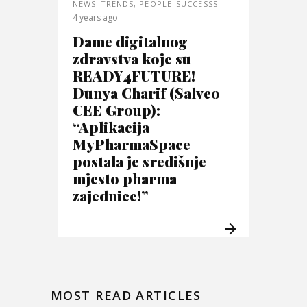
NEWS_TRENDS
,
PEOPLE_SUCCESSS
4 years ago
Dame digitalnog
zdravstva koje su
READY4FUTURE!
Dunya Charif (Salveo
CEE Group):
“Aplikacija
MyPharmaSpace
postala je središnje
mjesto pharma
zajednice!”
MOST READ ARTICLES