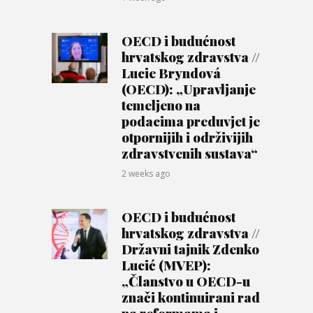
OECD i budućnost
hrvatskog zdravstva //
Lucie Bryndová
(OECD): „Upravljanje
temeljeno na
podacima preduvjet je
otpornijih i održivijih
zdravstvenih sustava“
2 weeks ago
OECD i budućnost
hrvatskog zdravstva //
Državni tajnik Zdenko
Lucić (MVEP):
„Članstvo u OECD-u
znači kontinuirani rad
na reformama i