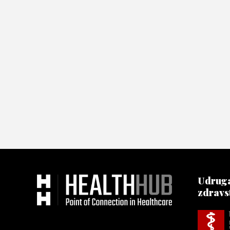
Udruga
zdravs