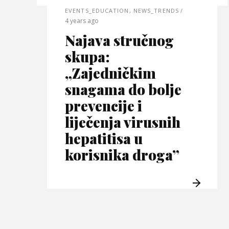
EVENTS_EDUCATION
,
NEWS_TRENDS
4 years ago
Najava stručnog
skupa:
„Zajedničkim
snagama do bolje
prevencije i
liječenja virusnih
hepatitisa u
korisnika droga”