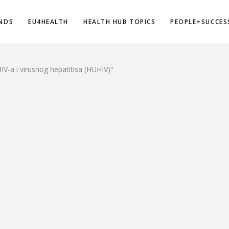
NDS
EU4HEALTH
HEALTH HUB TOPICS
PEOPLE+SUCCES
V-a i virusnog hepatitisa (HUHIV)"