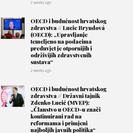
2 weeks ago
OECD i budućnost hrvatskog
zdravstva // Lucie Bryndová
(OECD): „Upravljanje
temeljeno na podacima
preduvjet je otpornijih i
održivijih zdravstvenih
sustava“
2 weeks ago
OECD i budućnost hrvatskog
zdravstva // Državni tajnik
Zdenko Lucić (MVEP):
„Članstvo u OECD-u znači
kontinuirani rad na
reformama i primjeni
najboljih javnih politika“