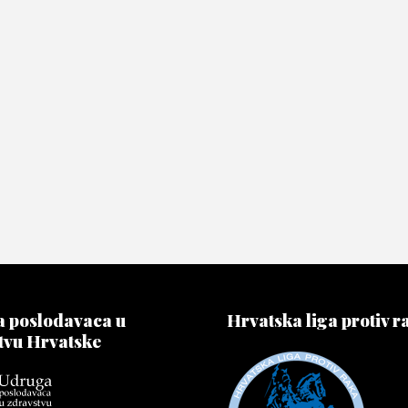
 poslodavaca u
Hrvatska liga protiv r
tvu Hrvatske