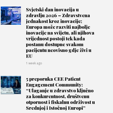
Svjetski dan inovacija u
zdravlju 2026 – Zdravstvena
jednakost kroz inovacije;
Europa može razviti najbolje
inovacije na svijetu, ali njihova
vrijednost postoji tek kada
postanu dostupne svakom
pacijentu neovisno gdje živi u
EU
1 week ago
5 preporuka CEE Patient
Engagement Community:
“Ulaganje u zdravstvo ključno
za konkurentnost, društvenu
otpornost i fiskalnu održivost u
Srednjoj i Istočnoj Europi”