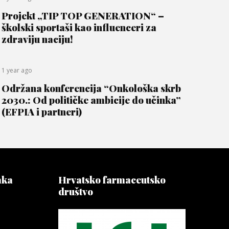
Projekt „TIP TOP GENERATION“ –
školski sportaši kao influenceri za
zdraviju naciju!
1 year ago
Održana konferencija “Onkološka skrb
2030.: Od političke ambicije do učinka”
(EFPIA i partneri)
aka
Hrvatsko farmaceutsko
društvo