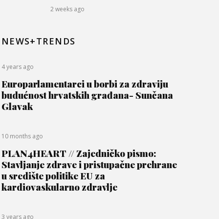
2 weeks ago
NEWS+TRENDS
4 years ago
Europarlamentarci u borbi za zdraviju
budućnost hrvatskih građana- Sunčana
Glavak
10 months ago
PLAN4HEART // Zajedničko pismo:
Stavljanje zdrave i pristupačne prehrane
u središte politike EU za
kardiovaskularno zdravlje
3 years ago