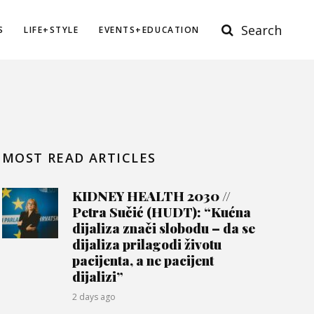
Search
S
LIFE+STYLE
EVENTS+EDUCATION
MOST READ ARTICLES
KIDNEY HEALTH 2030 //
Petra Sučić (HUDT): “Kućna
dijaliza znači slobodu – da se
dijaliza prilagodi životu
pacijenta, a ne pacijent
dijalizi”
2 days ago