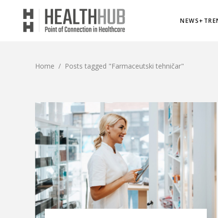
NEWS+TRE
Home
/
Posts tagged "Farmaceutski tehničar"