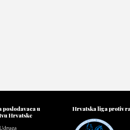
 poslodavaca u
Hrvatska liga protiv r
tvu Hrvatske