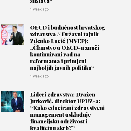
sustava“
1 week ago
OECD i budućnost hrvatskog
zdravstva // Državni tajnik
Zdenko Lucić (MVEP):
„Članstvo u OECD-u znači
kontinuirani rad na
reformama i primjeni
najboljih javnih politika“
1 week ago
Lideri zdravstva: Dražen
Jurković, direktor UPUZ-a:
“Kako educirani zdravstveni
management usklađuje
financijsku održivost i
kvalitetnu skrb?”