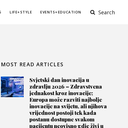
Search
S
LIFE+STYLE
EVENTS+EDUCATION
MOST READ ARTICLES
Svjetski dan inovacija u
zdravlju 2026 – Zdravstvena
jednakost kroz inovacije;
Europa može razviti najbolje
inovacije na svijetu, ali njihova
vrijednost postoji tek kada
postanu dostupne svakom
pacijentu neovisno gdje živi u