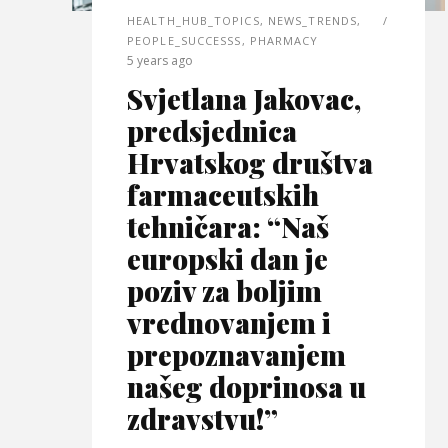
HEALTH_HUB_TOPICS
,
NEWS_TRENDS
,
PEOPLE_SUCCESSS
,
PHARMACY
5 years ago
Svjetlana Jakovac,
predsjednica
Hrvatskog društva
farmaceutskih
tehničara: “Naš
europski dan je
poziv za boljim
vrednovanjem i
prepoznavanjem
našeg doprinosa u
zdravstvu!”