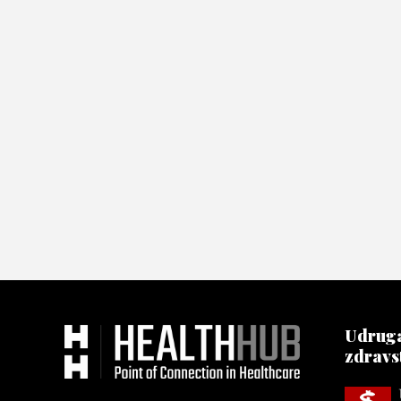
Udruga
zdravs