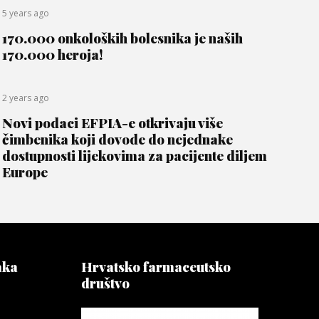
5 years ago
170.000 onkoloških bolesnika je naših
170.000 heroja!
2 years ago
Novi podaci EFPIA-e otkrivaju više
čimbenika koji dovode do nejednake
dostupnosti lijekovima za pacijente diljem
Europe
aka
Hrvatsko farmaceutsko
društvo