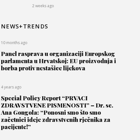
2 weeks ago
NEWS+TRENDS
10 months ago
Panel rasprava u organizaciji Europskog
parlamenta u Hrvatskoj: EU proizvodnja i
borba protiv nestašice lijekova
4 years ago
Special Policy Report “PRVACI
ZDRAVSTVENE PISMENOSTI” – Dr. sc.
Ana Gongola: “Ponosni smo što smo
začetnici ideje zdravstvenih rječnika za
pacijente!”