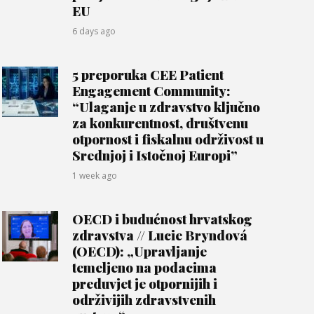
EU
6 days ago
5 preporuka CEE Patient
Engagement Community:
“Ulaganje u zdravstvo ključno
za konkurentnost, društvenu
otpornost i fiskalnu održivost u
Srednjoj i Istočnoj Europi”
1 week ago
OECD i budućnost hrvatskog
zdravstva // Lucie Bryndová
(OECD): „Upravljanje
temeljeno na podacima
preduvjet je otpornijih i
održivijih zdravstvenih