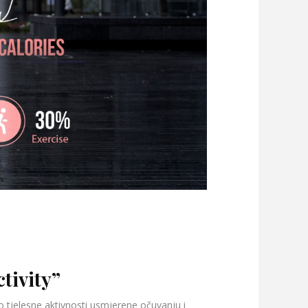
tivity”
o tjelesne aktivnosti usmjerene očuvanju i