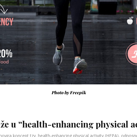
Photo by Freepik
že u “health-enhancing physical ac
ovira koncept tzv. health-enhancing physical activity (HEPA), odnosn