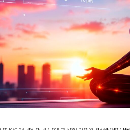
May 
S_EDUCATION
,
HEALTH_HUB_TOPICS
,
NEWS_TRENDS
,
PLAN4HEART