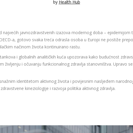
by
Health Hub
d najvećih javnozdravstvenih izazova modernog doba – epidemijom t
 OECD-a, gotovo svaka treća odrasla osoba u Europi ne postiže prepor
lačkim načinom života kontinuirano rastu.
k tankova i globalnih analitičkih kuća upozorava kako budućnost zdravs
nom življenju i očuvanju funkcionalnog zdravlja stanovništva. Upravo s
nažnim identitetom aktivnog života i povijesnim nasljeđem narodnog 
 zdravstvene kineziologije i razvoja politika aktivnog zdravlja.