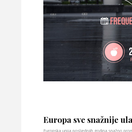
Europa sve snažnije ula
Europska unija posljednjih godina snažno prom