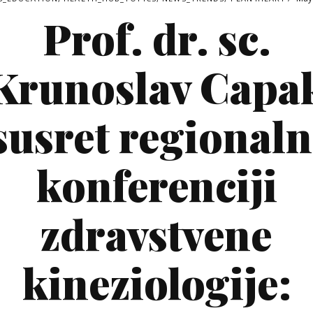
Prof. dr. sc.
Krunoslav Capa
susret regionaln
konferenciji
zdravstvene
kineziologije: