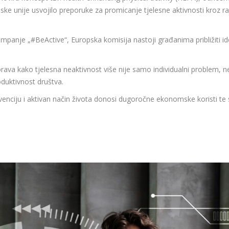
ske unije usvojilo preporuke za promicanje tjelesne aktivnosti kroz ra
kampanje „#BeActive“, Europska komisija nastoji građanima približiti id
a kako tjelesna neaktivnost više nije samo individualni problem, ne
duktivnost društva.
ciju i aktivan način života donosi dugoročne ekonomske koristi te sm