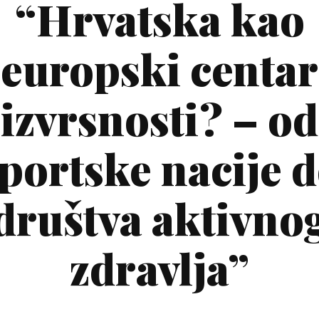
“Hrvatska kao
europski centar
izvrsnosti? – od
portske nacije 
društva aktivno
zdravlja”