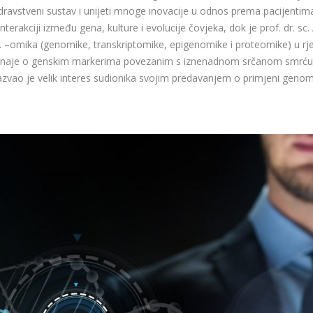
dravstveni sustav i unijeti mnoge inovacije u odnos prema pacijentima.
terakciji između gena, kulture i evolucije čovjeka, dok je prof. dr. sc.
–omika (genomike, transkriptomike, epigenomike i proteomike) u rješa
oznaje o genskim markerima povezanim s iznenadnom srčanom smrću.
zvao je velik interes sudionika svojim predavanjem o primjeni genomik