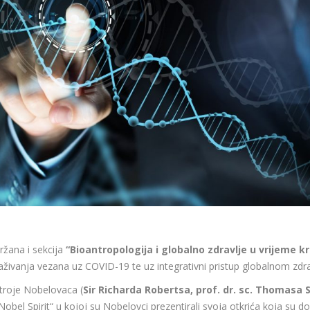
ržana i sekcija
“Bioantropologija i globalno zdravlje u vrijeme kr
traživanja vezana uz COVID-19 te uz integrativni pristup globalnom zdra
troje Nobelovaca (
Sir Richarda Robertsa, prof. dr. sc. Thomasa S
 „Nobel Spirit“ u kojoj su Nobelovci prezentirali svoja otkrića koja s