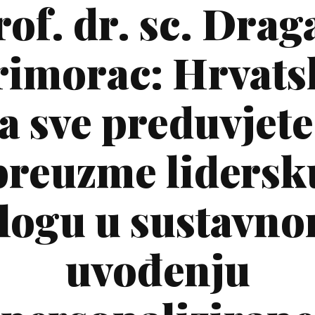
rof. dr. sc. Drag
rimorac: Hrvats
a sve preduvjete
preuzme lidersk
logu u sustavn
uvođenju