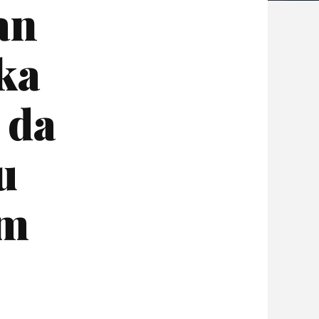
an
ka
 da
u
om