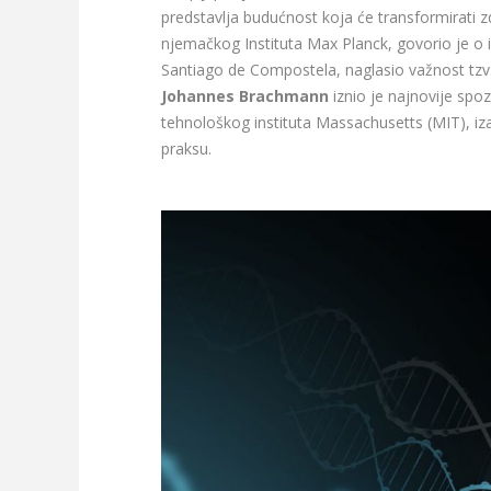
predstavlja budućnost koja će transformirati z
njemačkog Instituta Max Planck, govorio je o in
Santiago de Compostela, naglasio važnost tzv. 
Johannes Brachmann
iznio je najnovije sp
tehnološkog instituta Massachusetts (MIT), iza
praksu.