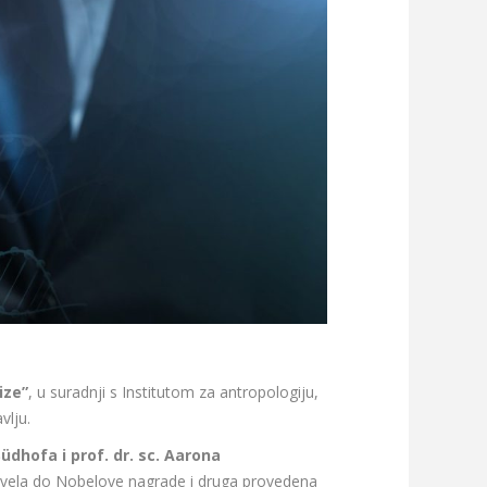
ize”
, u suradnji s Institutom za antropologiju,
vlju.
üdhofa i prof. dr. sc. Aarona
u dovela do Nobelove nagrade i druga provedena