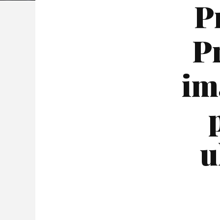
P
P
im
u