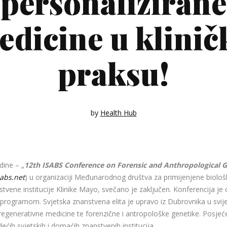
personalizirane
edicine u klinič
praksu!
by
Health Hub
dine – „
12th ISABS Conference on Forensic and Anthropological Ge
abs.net
) u organizaciji Međunarodnog društva za primijenjene biološk
tvene institucije Klinike Mayo, svečano je zaključen. Konferencija je 
rogramom. Svjetska znanstvena elita je upravo iz Dubrovnika u svije
regenerativne medicine te forenzične i antropološke genetike. Posjeć
ećih svjetskih i domaćih znanstvenih institucija.