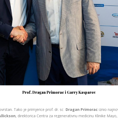
Prof. Dragan Primorac i Garry Kasparov
vrstan. Tako je primjerice prof. dr. sc
Dragan Primorac
iznio najno
Allickson
, direktorica Centra za regenerativnu medicinu Klinike Mayo,