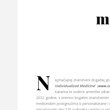
m
N
ajznačajniji znanstveni događaj go
Individualized Medicine
“ (
www.is
Katarina te vodeće američke zdravs
2022. godine, s iznimno bogatim znanstvenim p
medicinskim postignućima iz personalizirane i 
prisustvovalo oko 530 sudionika i gostiju iz vod