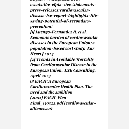
events/the-efpia-view/statements-
press-releases/cardiovascular-
disease-lse-report-highlights-life-
saving-potential-of-secondary-
prevention/
[1]
Luengo-Fernandez R. et al.
Economic burden of cardiovascular
diseases in the European Union: a
population-based cost study. Eur
Heart J 2023
[2]
Trends in Avoidable Mortality
from Cardiovascular Disease in the
European Union. LSE Consulting.
April 2023
EACH: A European
[3]
Cardiovascular Health Plan. The
need and the ambition
(2002)
EACH-Plan-
Final_130522.pdf (cardiovascular-
alliance.eu)