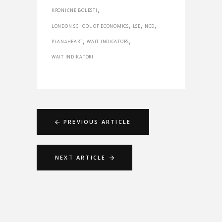
,
KRONIČNE BOLESTI
,
,
,
LONDON SCHOOL OF ECONOMICS
LSE
NCD
,
,
PLAN4HEART
WAIT INDICATORS
WAIT INDIKATORI
PREVIOUS ARTICLE
NEXT ARTICLE