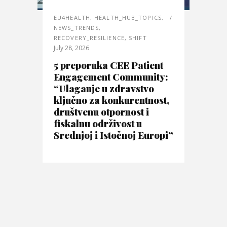
EU4HEALTH
,
HEALTH_HUB_TOPICS
,
NEWS_TRENDS
,
RECOVERY_RESILIENCE
,
SHIFT
July 28, 2026
5 preporuka CEE Patient
Engagement Community:
“Ulaganje u zdravstvo
ključno za konkurentnost,
društvenu otpornost i
fiskalnu održivost u
Srednjoj i Istočnoj Europi”