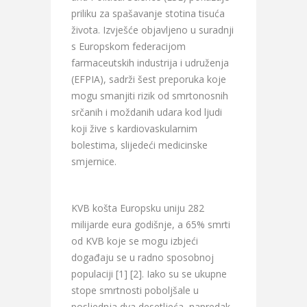
priliku za spašavanje stotina tisuća
života. Izvješće objavljeno u suradnji
s Europskom federacijom
farmaceutskih industrija i udruženja
(EFPIA), sadrži šest preporuka koje
mogu smanjiti rizik od smrtonosnih
srčanih i moždanih udara kod ljudi
koji žive s kardiovaskularnim
bolestima, slijedeći medicinske
smjernice.
KVB košta Europsku uniju 282
milijarde eura godišnje, a 65% smrti
od KVB koje se mogu izbjeći
događaju se u radno sposobnoj
populaciji [1] [2]. Iako su se ukupne
stope smrtnosti poboljšale u
posljednja dva desetljeća, napredak