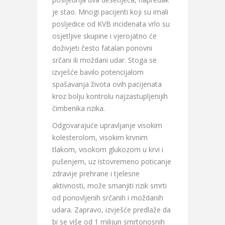
je stao. Mnogi pacijenti koji su imali
posljedice od KVB incidenata vrlo su
osjetljive skupine i vjerojatno će
doživjeti često fatalan ponovni
srčani ili moždani udar. Stoga se
izvješće bavilo potencijalom
spašavanja života ovih pacijenata
kroz bolju kontrolu najzastupljenijih
čimbenika rizika.
Odgovarajuće upravljanje visokim
kolesterolom, visokim krvnim
tlakom, visokom glukozom u krvi i
pušenjem, uz istovremeno poticanje
zdravije prehrane i tjelesne
aktivnosti, može smanjiti rizik smrti
od ponovljenih srčanih i moždanih
udara. Zapravo, izvješće predlaže da
bi se više od 1 milijun smrtonosnih