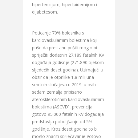
hipertenzijom, hiperlipidemijom i
dijabetesom.
Poticanje 70% bolesnika s
kardiovaskularnim bolestima koji
puše da prestanu pušiti moglo bi
spriječiti dodatnih 27.189 fatalnih KV
događaja godišnje (271.890 tijekom
sljedećih deset godina). Uzimajući u
obzir da je otprilike 1,8 milijuna
smrtnih slučajeva u 2019. u ovih
sedam zemalja pripisano
aterosklerotičnim kardiovaskularnim
bolestima (ASCVD), prevencija
gotovo 95.000 fatalnih KV događaja
predstavlja poboljšanje od 5%
godišnje. Kroz deset godina to bi
moglo značiti sprječavanje gotovo