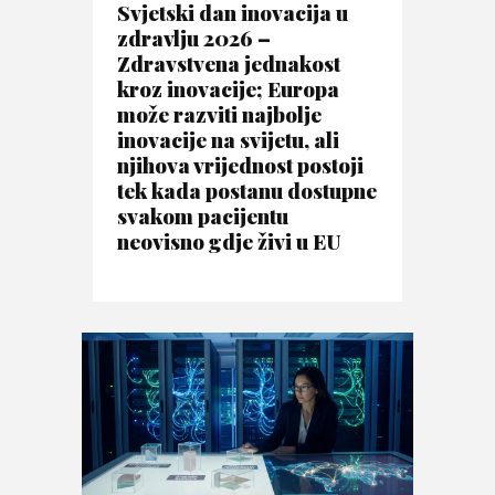
Svjetski dan inovacija u
zdravlju 2026 –
Zdravstvena jednakost
kroz inovacije; Europa
može razviti najbolje
inovacije na svijetu, ali
njihova vrijednost postoji
tek kada postanu dostupne
svakom pacijentu
neovisno gdje živi u EU