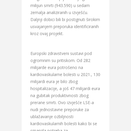
milijun smrti (943.590) u sedam
zemalja analiziranih u izvješću.
Daljnji dobici bili bi postignuti širokim
usvajanjem preporuka identificiranih
kroz ovaj projekt.
Europski zdravstveni sustavi pod
ogromnim su pritiskom. Od 282
milijarde eura potrošeno na
kardiovaskularne bolesti u 2021., 130
milijardi eura je bilo zbog
hospitalizacije, a još 47 milijardi eura
na gubitak produktivnosti zbog
prerane smrti. Ovo izvješće LSE-a
nudi jednostavne preporuke za
ublažavanje ozbiljnosti
kardiovaskularnih bolesti kako bi se
smanjila potreba za