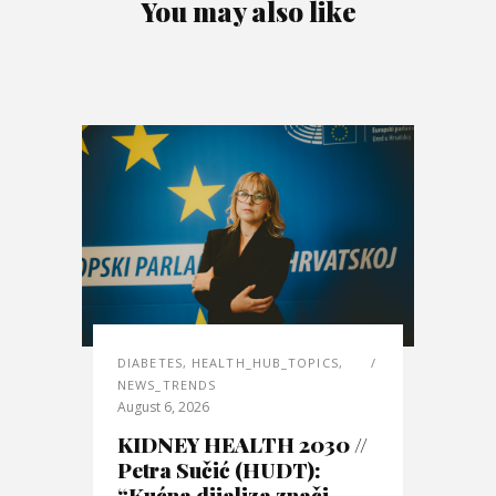
You may also like
DIABETES
,
HEALTH_HUB_TOPICS
,
NEWS_TRENDS
August 6, 2026
KIDNEY HEALTH 2030 //
Petra Sučić (HUDT):
“Kućna dijaliza znači