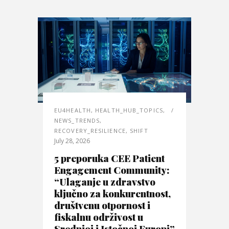
EU4HEALTH
,
HEALTH_HUB_TOPICS
,
NEWS_TRENDS
,
RECOVERY_RESILIENCE
,
SHIFT
July 28, 2026
5 preporuka CEE Patient
Engagement Community:
“Ulaganje u zdravstvo
ključno za konkurentnost,
društvenu otpornost i
fiskalnu održivost u
Srednjoj i Istočnoj Europi”