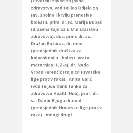
(Hrvatski zavod za javno
zdravstvo, voditeljica Odjela za
HIV, spolno i krvlju prenosive
bolesti), prim. dr.sc. Marija Bubaš
(državna tajnica u Ministarstvu
zdravstva), doc. prim. dr. sc.
Dražan Butorac, dr. med.
(predsjednik društva za
kolposkopiju i bolesti vrata
maternice HLZ-a), dr. Neda
Vrban Ferenčić (tajnica Hrvatske
lige protiv raka), Anita Galić
(voditeljica think tanka za
zdravstvo Health Hub), prof. dr.
sc. Damir Eljuga dr.med.
(predsjednik Hrvatske lige protiv
raka) i mnogi drugi.