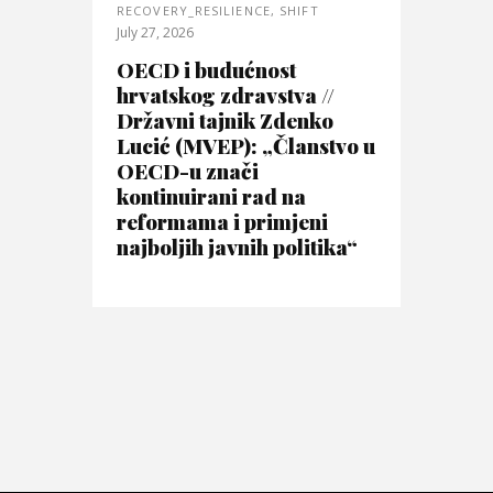
RECOVERY_RESILIENCE
,
SHIFT
July 27, 2026
OECD i budućnost
hrvatskog zdravstva //
Državni tajnik Zdenko
Lucić (MVEP): „Članstvo u
OECD-u znači
kontinuirani rad na
reformama i primjeni
najboljih javnih politika“