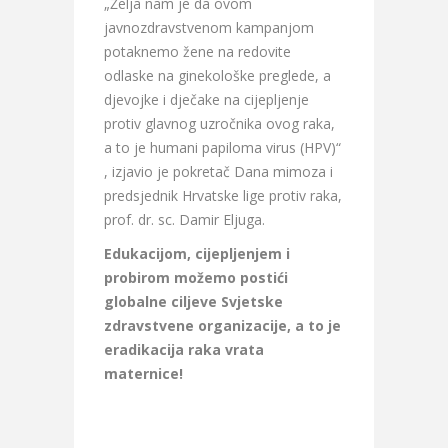
„Želja nam je da ovom
javnozdravstvenom kampanjom
potaknemo žene na redovite
odlaske na ginekološke preglede, a
djevojke i dječake na cijepljenje
protiv glavnog uzročnika ovog raka,
a to je humani papiloma virus (HPV)“
, izjavio je pokretač Dana mimoza i
predsjednik Hrvatske lige protiv raka,
prof. dr. sc. Damir Eljuga.
Edukacijom, cijepljenjem i
probirom možemo postići
globalne ciljeve Svjetske
zdravstvene organizacije, a to je
eradikacija raka vrata
maternice!