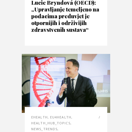
Lucie Bryndová (OECD):
„Upravljanje temeljeno na
podacima preduvjet je
otpornijih i održivijih
zdravstvenih sustava“
EHEALTH
,
EU4HEALTH
,
HEALTH_HUB_TOPICS
,
NEWS_TRENDS
,