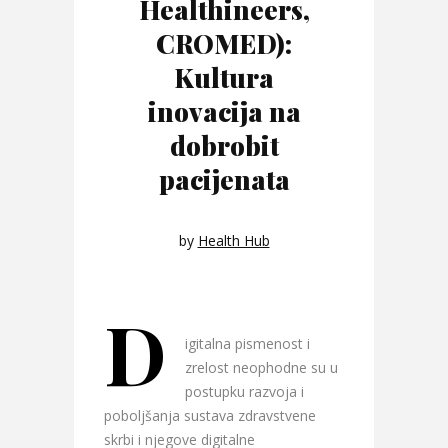
Healthineers,
CROMED):
Kultura
inovacija na
dobrobit
pacijenata
by
Health Hub
D
igitalna pismenost i
zrelost neophodne su u
postupku razvoja i
poboljšanja sustava zdravstvene
skrbi i njegove digitalne