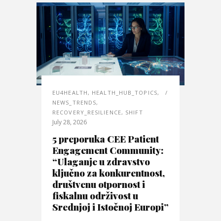
EU4HEALTH
,
HEALTH_HUB_TOPICS
,
NEWS_TRENDS
,
RECOVERY_RESILIENCE
,
SHIFT
July 28, 2026
5 preporuka CEE Patient
Engagement Community:
“Ulaganje u zdravstvo
ključno za konkurentnost,
društvenu otpornost i
fiskalnu održivost u
Srednjoj i Istočnoj Europi”