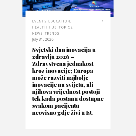
EVENTS_EDUCATION
,
HEALTH_HUB_TOPICS
,
NEWS_TRENDS
July 31, 2026
Svjetski dan inovacija u
zdravlju 2026 –
Zdravstvena jednakost
kroz inovacije; Europa
može razviti najbolje
inovacije na svijetu, ali
njihova vrijednost postoji
tek kada postanu dostupne
svakom pacijentu
neovisno gdje živi u EU