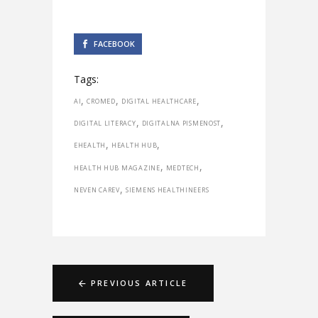
FACEBOOK
Tags:
,
,
,
AI
CROMED
DIGITAL HEALTHCARE
,
,
DIGITAL LITERACY
DIGITALNA PISMENOST
,
,
EHEALTH
HEALTH HUB
,
,
HEALTH HUB MAGAZINE
MEDTECH
,
NEVEN CAREV
SIEMENS HEALTHINEERS
PREVIOUS ARTICLE