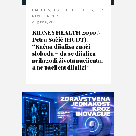
DIABETES
,
HEALTH_HUB_TOPICS
,
NEWS_TRENDS
August 6, 2026
KIDNEY HEALTH 2030 //
Petra Sučić (HUDT):
“Kućna dijaliza znači
slobodu – da se dijaliza
prilagodi životu pacijenta,
a ne pacijent dijalizi”