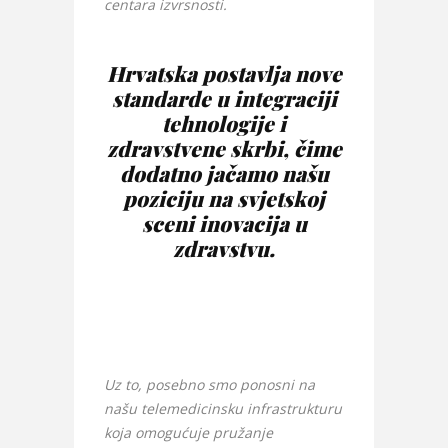
centara izvrsnosti.
Hrvatska postavlja nove
standarde u integraciji
tehnologije i
zdravstvene skrbi, čime
dodatno jačamo našu
poziciju na svjetskoj
sceni inovacija u
zdravstvu.
Uz to, posebno smo ponosni na
našu telemedicinsku infrastrukturu
koja omogućuje pružanje