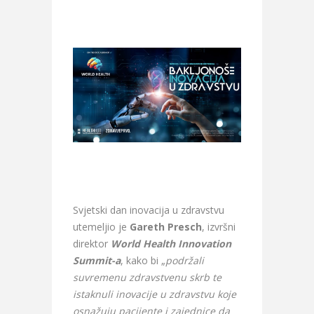
Svjetski dan inovacija u zdravstvu
utemeljio je
Gareth Presch
, izvršni
direktor
World Health Innovation
Summit-a
, kako bi „
podržali
suvremenu zdravstvenu skrb te
istaknuli inovacije u zdravstvu koje
osnažuju pacijente i zajednice da