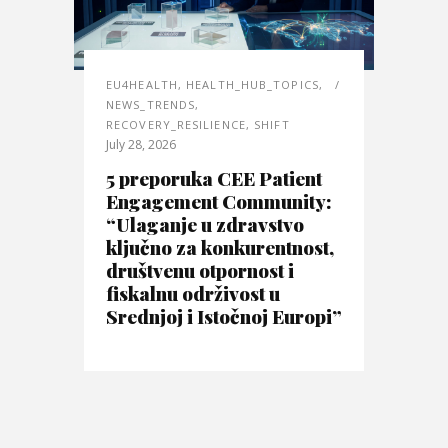
EU4HEALTH
,
HEALTH_HUB_TOPICS
,
NEWS_TRENDS
,
RECOVERY_RESILIENCE
,
SHIFT
July 28, 2026
5 preporuka CEE Patient
Engagement Community:
“Ulaganje u zdravstvo
ključno za konkurentnost,
društvenu otpornost i
fiskalnu održivost u
Srednjoj i Istočnoj Europi”