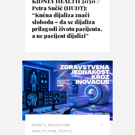
KIDNEY HEALTH 2030 //
Petra Sučić (HUDT):
“Kućna dijaliza znači
slobodu – da se dijaliza
prilagodi životu pacijenta,
a ne pacijent dijalizi”
EVENTS_EDUCATION
,
HEALTH_HUB_TOPICS
,