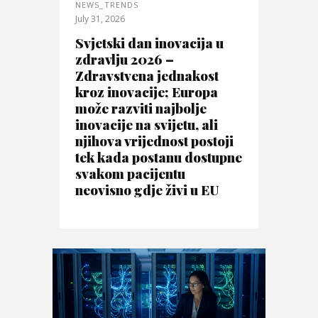
NEWS_TRENDS
July 31, 2026
Svjetski dan inovacija u
zdravlju 2026 –
Zdravstvena jednakost
kroz inovacije; Europa
može razviti najbolje
inovacije na svijetu, ali
njihova vrijednost postoji
tek kada postanu dostupne
svakom pacijentu
neovisno gdje živi u EU