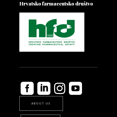
Hrvatsko farmaceutsko društvo
ABOUT US