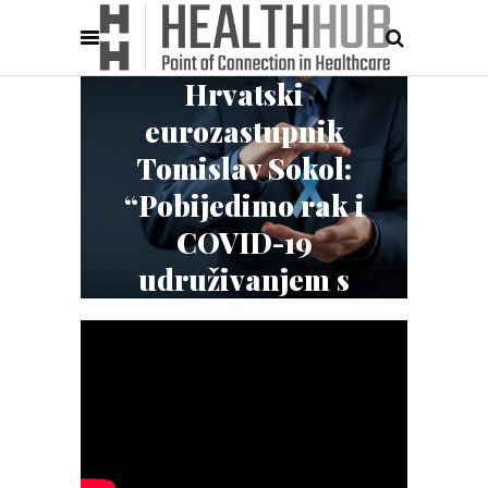
Hrvatski
eurozastupnik
Tomislav Sokol:
“Pobijedimo rak i
COVID-19
udruživanjem s
EU4Health”