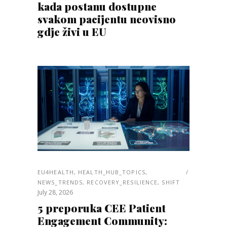
kada postanu dostupne
svakom pacijentu neovisno
gdje živi u EU
EU4HEALTH
,
HEALTH_HUB_TOPICS
,
NEWS_TRENDS
,
RECOVERY_RESILIENCE
,
SHIFT
July 28, 2026
5 preporuka CEE Patient
Engagement Community: