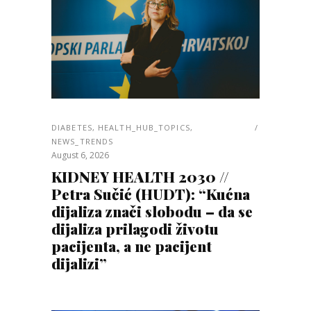
DIABETES
,
HEALTH_HUB_TOPICS
,
NEWS_TRENDS
August 6, 2026
KIDNEY HEALTH 2030 //
Petra Sučić (HUDT): “Kućna
dijaliza znači slobodu – da se
dijaliza prilagodi životu
pacijenta, a ne pacijent
dijalizi”