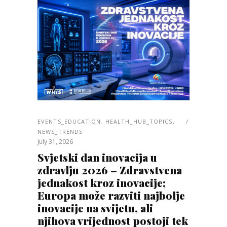
EVENTS_EDUCATION
,
HEALTH_HUB_TOPICS
,
NEWS_TRENDS
July 31, 2026
Svjetski dan inovacija u
zdravlju 2026 – Zdravstvena
jednakost kroz inovacije;
Europa može razviti najbolje
inovacije na svijetu, ali
njihova vrijednost postoji tek