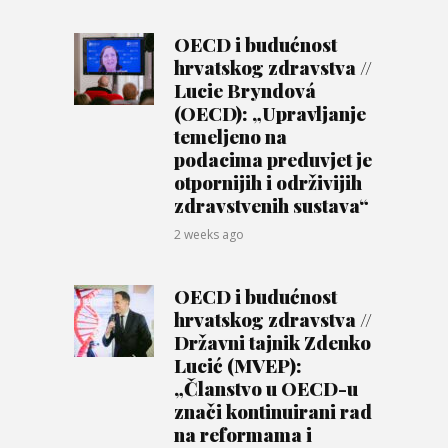
OECD i budućnost
hrvatskog zdravstva //
Lucie Bryndová
(OECD): „Upravljanje
temeljeno na
podacima preduvjet je
otpornijih i održivijih
zdravstvenih sustava“
2 weeks ago
OECD i budućnost
hrvatskog zdravstva //
Državni tajnik Zdenko
Lucić (MVEP):
„Članstvo u OECD-u
znači kontinuirani rad
na reformama i