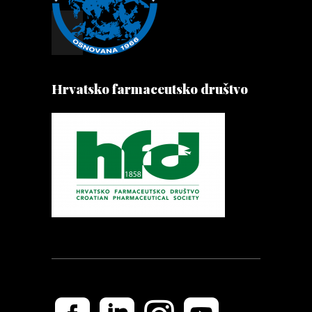
Hrvatsko farmaceutsko društvo