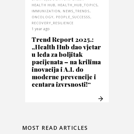
HEALTH HUB
,
HEALTH_HUB_TOPICS
,
IMMUNIZATION
,
NEWS_TRENDS
,
ONCOLOGY
,
PEOPLE_SUCCESSS
,
RECOVERY_RESILIENCE
1 year ago
Trend Report 2025.:
„Health Hub dao vjetar
u leđa za boljitak
pacijenata – na krilima
inovacija i A.I. do
moderne prevencije i
centara izvrsnosti!“
MOST READ ARTICLES