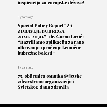
inspiracija za europske države!
3 years ago
Special Policy Report “ZA
ZDRAVLJE BUBREGA
2020.-2030.”- dr. Goran Lazić:
“Razvili smo aplikaciju za rano
otkrivanje i praćenje kronične
bubrežne bolesti”
3 years ago
75. obljetnica osnutka Svjetske
zdravstvene organizacije i
Svjetskog dana zdravlja