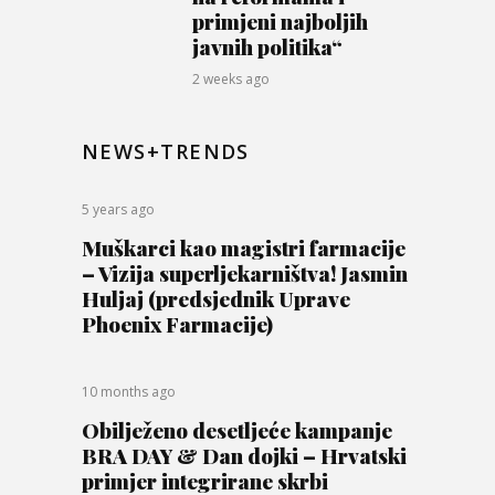
primjeni najboljih
javnih politika“
2 weeks ago
NEWS+TRENDS
5 years ago
Muškarci kao magistri farmacije
– Vizija superljekarništva! Jasmin
Huljaj (predsjednik Uprave
Phoenix Farmacije)
10 months ago
Obilježeno desetljeće kampanje
BRA DAY & Dan dojki – Hrvatski
primjer integrirane skrbi