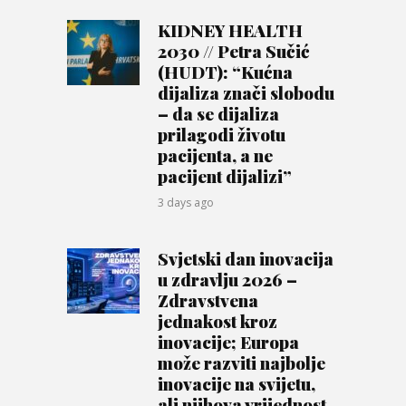
KIDNEY HEALTH
2030 // Petra Sučić
(HUDT): “Kućna
dijaliza znači slobodu
– da se dijaliza
prilagodi životu
pacijenta, a ne
pacijent dijalizi”
3 days ago
Svjetski dan inovacija
u zdravlju 2026 –
Zdravstvena
jednakost kroz
inovacije; Europa
može razviti najbolje
inovacije na svijetu,
ali njihova vrijednost