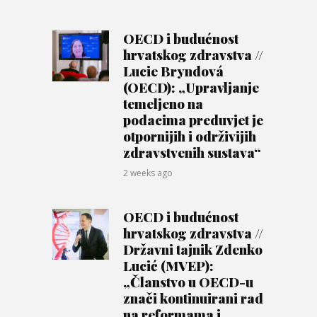
OECD i budućnost
hrvatskog zdravstva //
Lucie Bryndová
(OECD): „Upravljanje
temeljeno na
podacima preduvjet je
otpornijih i održivijih
zdravstvenih sustava“
2 weeks ago
OECD i budućnost
hrvatskog zdravstva //
Državni tajnik Zdenko
Lucić (MVEP):
„Članstvo u OECD-u
znači kontinuirani rad
na reformama i