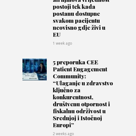
postoji tek kada
postanu dostupne
svakom pacijentu
neovisno gdje živi u
EU
1 week ago
5 preporuka CEE
Patient Engagement
Community:
“Ulaganje u zdravstvo
ključno za
konkurentnost,
društvenu otpornost i
fiskalnu održivost u
Srednjoj i Istočnoj
Europi”
2 weeks ago