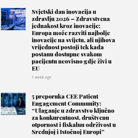
Svjetski dan inovacija u
zdravlju 2026 – Zdravstvena
jednakost kroz inovacije;
Europa može razviti najbolje
inovacije na svijetu, ali njihova
vrijednost postoji tek kada
postanu dostupne svakom
pacijentu neovisno gdje živi u
EU
1 week ago
5 preporuka CEE Patient
Engagement Community:
“Ulaganje u zdravstvo ključno
za konkurentnost, društvenu
otpornost i fiskalnu održivost u
Srednjoj i Istočnoj Europi”