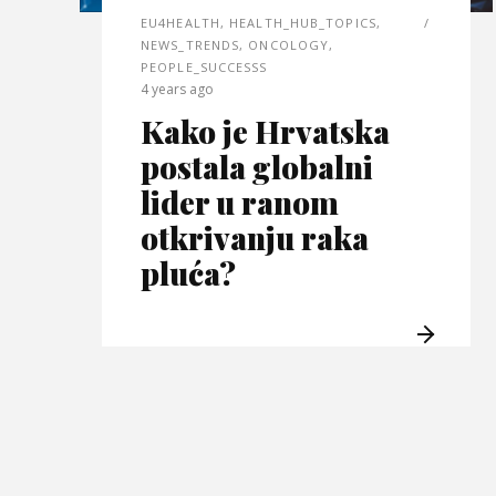
EU4HEALTH
,
HEALTH_HUB_TOPICS
,
NEWS_TRENDS
,
ONCOLOGY
,
PEOPLE_SUCCESSS
4 years ago
Kako je Hrvatska
postala globalni
lider u ranom
otkrivanju raka
pluća?