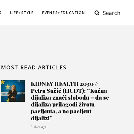
Search
S
LIFE+STYLE
EVENTS+EDUCATION
MOST READ ARTICLES
KIDNEY HEALTH 2030 //
Petra Sučić (HUDT): “Kućna
dijaliza znači slobodu – da se
dijaliza prilagodi životu
pacijenta, a ne pacijent
dijalizi”
1 day ago