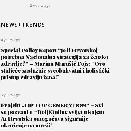
2 weeks ago
NEWS+TRENDS
4 years ago
Special Policy Report “Je li Hrvatskoj
potrebna Nacionalna strategija za žensko
zdravlje?” – Marina Marušić Fojs: “Ovo
stoljeće zaslužuje sveobuhvatni i holistički
pristup zdravlju žena!”
3 years ago
Projekt „TIP TOP GENERATION“ – Svi
su pozvani u #BoljiOnline svijet u kojem
A1 Hrvatska omogućava sigurnije
okruženje na mreži!