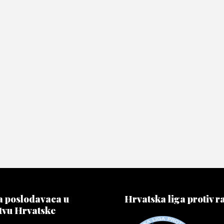
 poslodavaca u
Hrvatska liga protiv r
tvu Hrvatske