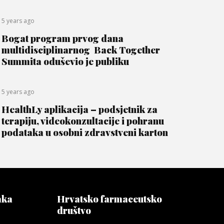
5 years ago
Bogat program prvog dana
multidisciplinarnog Back Together
Summita oduševio je publiku
5 years ago
HealthLy aplikacija – podsjetnik za
terapiju, videokonzultacije i pohranu
podataka u osobni zdravstveni karton
aka
Hrvatsko farmaceutsko
društvo