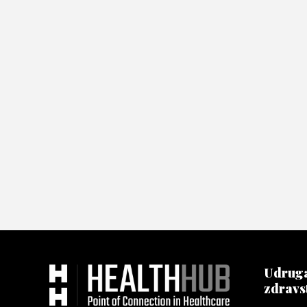
Udruga
zdravs