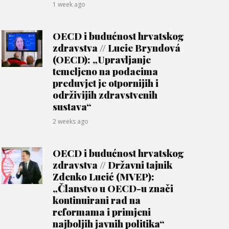
1 week ago
OECD i budućnost hrvatskog
zdravstva // Lucie Bryndová
(OECD): „Upravljanje
temeljeno na podacima
preduvjet je otpornijih i
održivijih zdravstvenih
sustava“
2 weeks ago
OECD i budućnost hrvatskog
zdravstva // Državni tajnik
Zdenko Lucić (MVEP):
„Članstvo u OECD-u znači
kontinuirani rad na
reformama i primjeni
najboljih javnih politika“