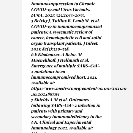
Immunosuppression to Chronic
COVID-19 and Virus Variants.
JAMA. 2021; 325:2033-2035.
5 Belsky J, Tullius B, Lamb M, et al.
COVID-19 in immunocompromised
patients: A systematic review of
cancer, hematopoietic cell and solid
organ transplant patients. J Infect.
2021; 82(3):329-338.
6 E Khatamzas, A Rehn, M
Muenchhoff, J Hellmuth et al.
Emergence of multiple SARS-CoV-
2 mutations in an
immunocompromised host, 2021.
Available at:
https://www.medrxiv.org/content/10.1101/2021.01
.10.20248871v1
7 Shields A M et al. Outcomes
following SARS-CoV-2 infection in
patients with primary and
secondary immunodeficiency in the
UK. Clinical and Experimental
Immunology 2022. Available at: