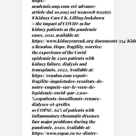
https://
academic.oup.com/cei/advance-
article/doi/10.1093/cei/uxac008/6515671
8 Kidney Care UK, Lifting lockdown
– the impact of COVID-19 for
kidney patients as the pandemic
eases, 2021, available at:
https://www.kidneycareuk.org/documents/554/Ki
9 Renaloo. Hope, fragility, worries:
the experience of the Covid
epidemic by 2300 patients with
kidney failure, dialysis and
transplants. 2022. Available at:
https://renaloo.com/espoir-
fragilite-inquietudes-resultats-de-
notre-enquete-sur-le-vecu-de-
lepidemie-covid-par-2300-
%20patients-insuffisants-renaux-
dialyses-et-greffes
10 COPAC. 62% of patients with
inflammatory rheumatic diseases
face major problems during the
pandemic. 2020. Available at:
https://www.copac.ro/62-dintre-