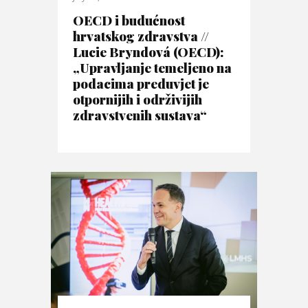
OECD i budućnost
hrvatskog zdravstva //
Lucie Bryndová (OECD):
„Upravljanje temeljeno na
podacima preduvjet je
otpornijih i održivijih
zdravstvenih sustava“