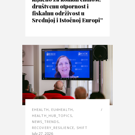
društvenu otpornost i
fiskalnu održivost u
Srednjoj i Istočnoj Europi”
EHEALTH
,
EU4HEALTH
,
HEALTH_HUB_TOPICS
,
NEWS_TRENDS
,
RECOVERY_RESILIENCE
,
SHIFT
July 27, 2026