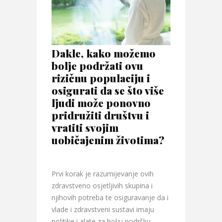
Dakle, kako možemo
bolje podržati ovu
rizičnu populaciju i
osigurati da se što više
ljudi može ponovno
pridružiti društvu i
vratiti svojim
uobičajenim životima?
Prvi korak je razumijevanje ovih
zdravstveno osjetljivih skupina i
njihovih potreba te osiguravanje da i
vlade i zdravstveni sustavi imaju
politike i alate za bolju podršku