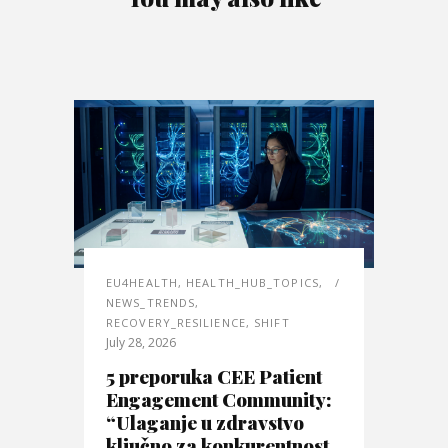
EU4HEALTH
,
HEALTH_HUB_TOPICS
,
NEWS_TRENDS
,
RECOVERY_RESILIENCE
,
SHIFT
July 28, 2026
5 preporuka CEE Patient
Engagement Community:
“Ulaganje u zdravstvo
ključno za konkurentnost,