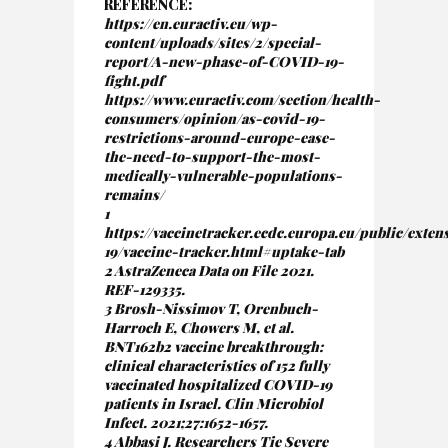
REFERENCE:
https://en.euractiv.eu/wp-
content/uploads/sites/2/special-
report/A-new-phase-of-COVID-19-
fight.pdf
https://www.euractiv.com/section/health-
consumers/opinion/as-covid-19-
restrictions-around-europe-ease-
the-need-to-support-the-most-
medically-vulnerable-populations-
remains/
1
https://vaccinetracker.ecdc.europa.eu/public/exten
19/vaccine-tracker.html#uptake-tab
2 AstraZeneca Data on File 2021.
REF-129335.
3 Brosh-Nissimov T, Orenbuch-
Harroch E, Chowers M, et al.
BNT162b2 vaccine breakthrough:
clinical characteristics of 152 fully
vaccinated hospitalized COVID-19
patients in Israel. Clin Microbiol
Infect. 2021;27:1652-1657.
4 Abbasi J. Researchers Tie Severe