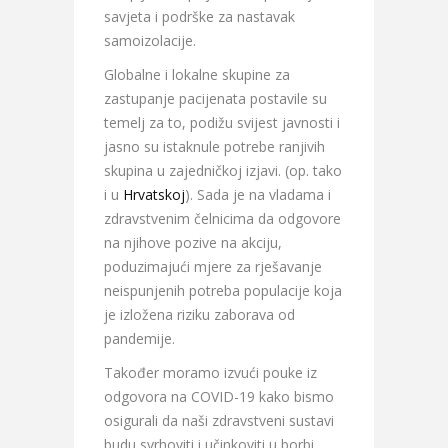
savjeta i podrške za nastavak
samoizolacije.
Globalne i lokalne skupine za
zastupanje pacijenata postavile su
temelj za to, podižu svijest javnosti i
jasno su istaknule potrebe ranjivih
skupina u zajedničkoj izjavi. (op. tako
i u
Hrvatskoj
). Sada je na vladama i
zdravstvenim čelnicima da odgovore
na njihove pozive na akciju,
poduzimajući mjere za rješavanje
neispunjenih potreba populacije koja
je izložena riziku zaborava od
pandemije.
Također moramo izvući pouke iz
odgovora na COVID-19 kako bismo
osigurali da naši zdravstveni sustavi
budu svrhoviti i učinkoviti u borbi