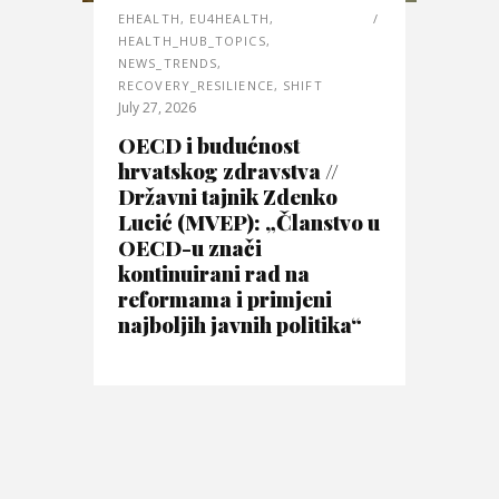
EHEALTH
,
EU4HEALTH
,
HEALTH_HUB_TOPICS
,
NEWS_TRENDS
,
RECOVERY_RESILIENCE
,
SHIFT
July 27, 2026
OECD i budućnost
hrvatskog zdravstva //
Državni tajnik Zdenko
Lucić (MVEP): „Članstvo u
OECD-u znači
kontinuirani rad na
reformama i primjeni
najboljih javnih politika“