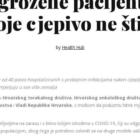
grožene pacijen
oje cjepivo ne šti
by
Health Hub
d 40 posto hospitaliziranih s probojnim infekcijama nakon cijepl
imjenjuju u sve više zemalja
ku
Hrvatskog torakalnog društva
,
Hrvatskog onkološkog društ
avstva
i
Vladi Republike Hrvatske
, s molbom da poduzmu hitne mje
ljivijima na zarazu i s bitno lošijim ishodima s COVID-19, čiji su odg
opulacijom, zbog čega je potrebno osloniti se na druge modele zaštit