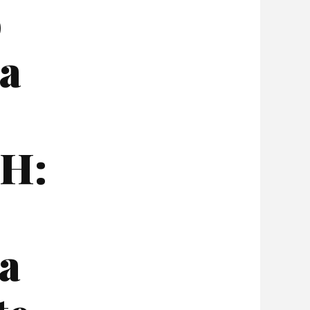
o
ta
RH:
e
za