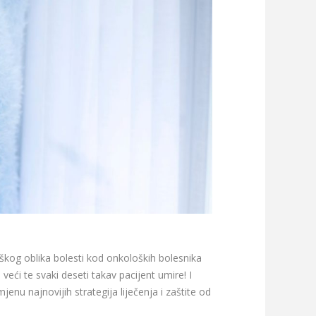
eškog oblika bolesti kod onkoloških bolesnika
veći te svaki deseti takav pacijent umire! I
mjenu najnovijih strategija liječenja i zaštite od