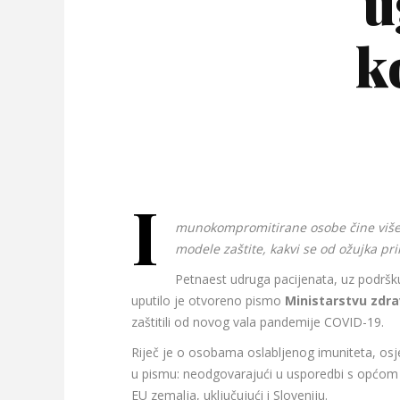
u
k
I
munokompromitirane osobe čine više o
modele zaštite, kakvi se od ožujka pr
Petnaest udruga pacijenata, uz podrš
uputilo je otvoreno pismo
Ministarstvu zdr
zaštitili od novog vala pandemije COVID-19.
Riječ je o osobama oslabljenog imuniteta, osjet
u pismu: neodgovarajući u usporedbi s općom p
EU zemalja, uključujući i Sloveniju.