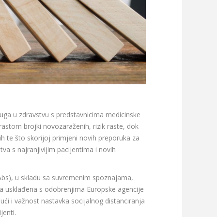
druga u zdravstvu s predstavnicima medicinske
rastom brojki novozaraženih, rizik raste, dok
h te što skorijoj primjeni novih preporuka za
va s najranjivijim pacijentima i novih
(CmAbs), u skladu sa suvremenim spoznajama,
aksa usklađena s odobrenjima Europske agencije
ući i važnost nastavka socijalnog distanciranja
jenti.