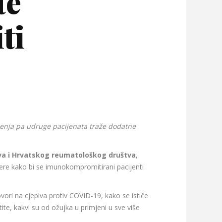
te
ti
jenja pa udruge pacijenata traže dodatne
va i Hrvatskog reumatološkog društva
,
re kako bi se imunokompromitirani pacijenti
ovori na cjepiva protiv COVID-19, kako se ističe
e, kakvi su od ožujka u primjeni u sve više