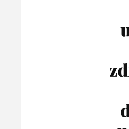
u
zd
d