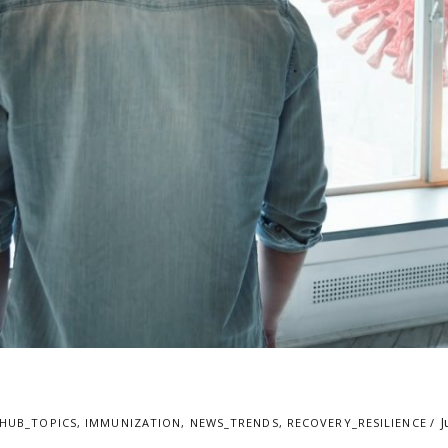
J
HUB_TOPICS
,
IMMUNIZATION
,
NEWS_TRENDS
,
RECOVERY_RESILIENCE