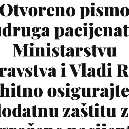
Otvoreno pism
druga pacijena
Ministarstvu
ravstva i Vladi 
hitno osigurajt
odatnu zaštitu 