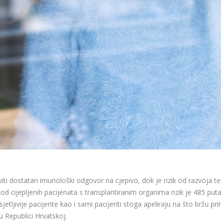
iti dostatan imunološki odgovor na cjepivo, dok je rizik od razvoja t
d cijepljenih pacijenata s transplantiranim organima rizik je 485 puta 
jetljivije pacijente kao i sami pacijenti stoga apeliraju na što bržu pri
Republici Hrvatskoj.