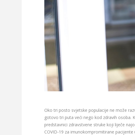
Oko tri posto svjetske populacije ne može razv
gotovo tri puta veći nego kod zdravih osoba. Ko
predstavnici zdravstvene struke koji liječe najos
COVID-19 za imunokompromitirane pacijente u 