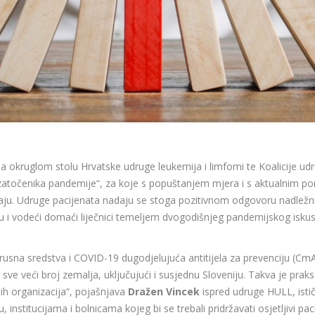
na okruglom stolu Hrvatske udruge leukemija i limfomi te Koalicije u
e „zatočenika pandemije“, za koje s popuštanjem mjera i s aktualnim po
padaju. Udruge pacijenata nadaju se stoga pozitivnom odgovoru nadležni
u i vodeći domaći liječnici temeljem dvogodišnjeg pandemijskog iskust
ivirusna sredstva i COVID-19 dugodjelujuća antitijela za prevenciju 
 sve veći broj zemalja, uključujući i susjednu Sloveniju. Takva je pr
ih organizacija“, pojašnjava
Dražen Vincek
ispred udruge HULL, istič
institucijama i bolnicama kojeg bi se trebali pridržavati osjetljivi paci