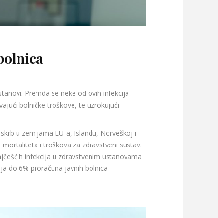
bolnica
ustanovi. Premda se neke od ovih infekcija
avajući bolničke troškove, te uzrokujući
u skrb u zemljama EU-a, Islandu, Norveškoj i
 mortaliteta i troškova za zdravstveni sustav.
ajčešćih infekcija u zdravstvenim ustanovama
avlja do 6% proračuna javnih bolnica