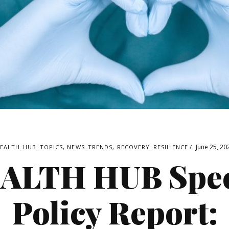
June 25, 20
EALTH_HUB_TOPICS
,
NEWS_TRENDS
,
RECOVERY_RESILIENCE
ALTH HUB Spec
Policy Report: