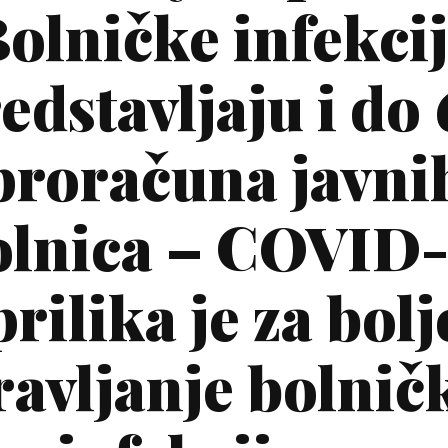
olničke infekci
edstavljaju i do
proračuna javni
olnica – COVID-
prilika je za bolj
ravljanje bolnič