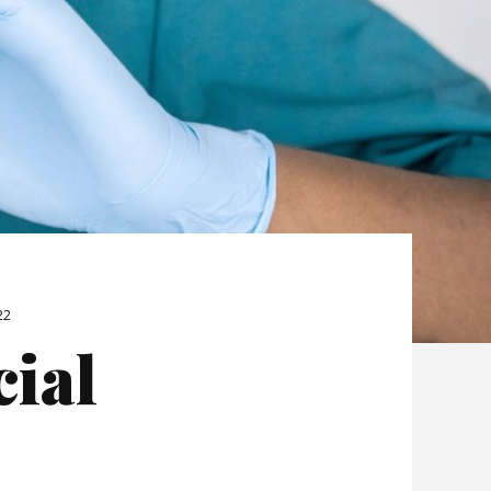
22
ial