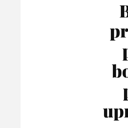
B
pr
b
up