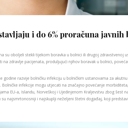
stavljaju i do 6% proračuna javnih 
su oboljeli stekli tijekom boravka u bolnici ili drugoj zdravstvenoj 
ti na zdravlje pacijenata, produljujući njihov boravak u bolnici, poveć
ake godine razvije bolničku infekciju u bolničkim ustanovama za akutn
). Bolničke infekcije mogu utjecati na značajno povećanje morbiditeta,
jama EU-a, Islandu, Norveškoj i Ujedinjenom Kraljevstvu zbog šest n
ju su najsmrtonosniji i najskuplji neželjeni štetni događaj, koji predst