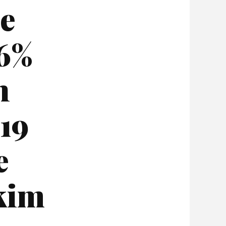
je
 6%
h
19
e
kim