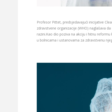
Profesor Pittet, predsjedavajući inicijative Cl
zdravstvene organizacije (WHO) naglašava da ni
razini.Kao dio poziva na akciju i hitnu reformu 
u bolnicama i ustanovama za zdravstvenu njegu