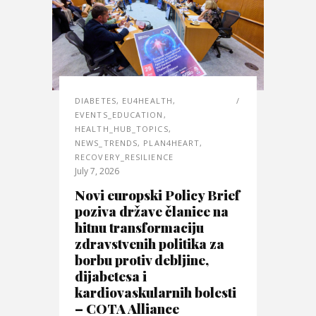
DIABETES
,
EU4HEALTH
,
EVENTS_EDUCATION
,
HEALTH_HUB_TOPICS
,
NEWS_TRENDS
,
PLAN4HEART
,
RECOVERY_RESILIENCE
July 7, 2026
Novi europski Policy Brief
poziva države članice na
hitnu transformaciju
zdravstvenih politika za
borbu protiv debljine,
dijabetesa i
kardiovaskularnih bolesti
– COTA Alliance