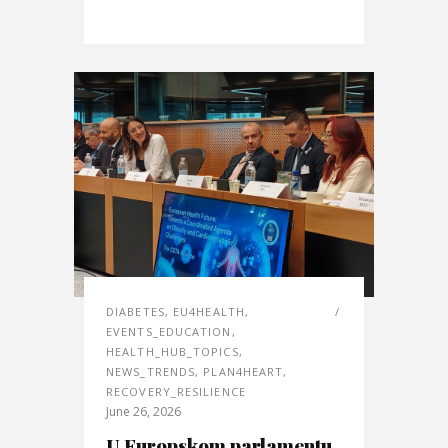
DIABETES
,
EU4HEALTH
,
EVENTS_EDUCATION
,
HEALTH_HUB_TOPICS
,
NEWS_TRENDS
,
PLAN4HEART
,
RECOVERY_RESILIENCE
June 26, 2026
U Europskom parlamentu