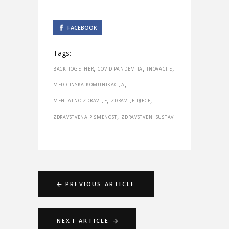
FACEBOOK
Tags:
,
,
,
BACK TOGETHER
COVID PANDEMIJA
INOVACIJE
,
MEDICINSKA KOMUNIKACIJA
,
,
MENTALNO ZDRAVLJE
ZDRAVLJE DJECE
,
ZDRAVSTVENA PISMENOST
ZDRAVSTVENI SUSTAV
PREVIOUS ARTICLE
NEXT ARTICLE