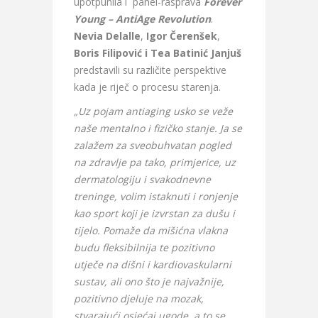
upotpunila i panel-rasprava
Forever
Young – AntiAge Revolution
.
Nevia Delalle
,
Igor Čerenšek
,
Boris Filipović i Tea Batinić Janjuš
predstavili su različite perspektive
kada je riječ o procesu starenja.
„Uz pojam antiaging usko se veže
naše mentalno i fizičko stanje. Ja se
zalažem za sveobuhvatan pogled
na zdravlje pa tako, primjerice, uz
dermatologiju i svakodnevne
treninge, volim istaknuti i ronjenje
kao sport koji je izvrstan za dušu i
tijelo. Pomaže da mišićna vlakna
budu fleksibilnija te pozitivno
utječe na dišni i kardiovaskularni
sustav, ali ono što je najvažnije,
pozitivno djeluje na mozak,
stvarajući osjećaj ugode, a to se