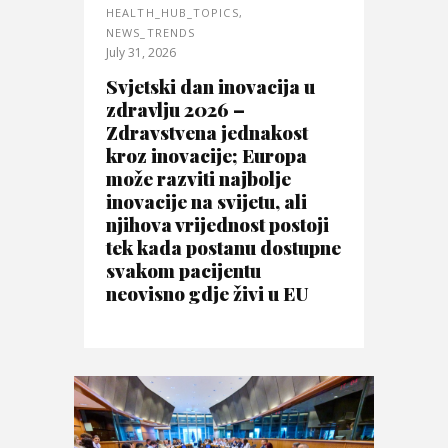
HEALTH_HUB_TOPICS
,
NEWS_TRENDS
July 31, 2026
Svjetski dan inovacija u
zdravlju 2026 –
Zdravstvena jednakost
kroz inovacije; Europa
može razviti najbolje
inovacije na svijetu, ali
njihova vrijednost postoji
tek kada postanu dostupne
svakom pacijentu
neovisno gdje živi u EU