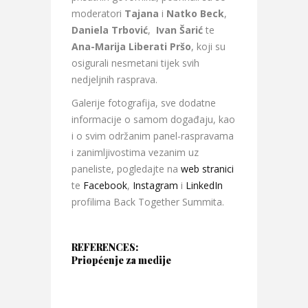
moderatori
Tajana
i
Natko Beck
,
Daniela Trbović
,
Ivan Šarić
te
Ana-Marija Liberati Pršo
, koji su
osigurali nesmetani tijek svih
nedjeljnih rasprava.
Galerije fotografija, sve dodatne
informacije o samom događaju, kao
i o svim održanim panel-raspravama
i zanimljivostima vezanim uz
paneliste, pogledajte na
web stranici
te
Facebook
,
Instagram
i
LinkedIn
profilima Back Together Summita.
REFERENCES:
Priopćenje za medije