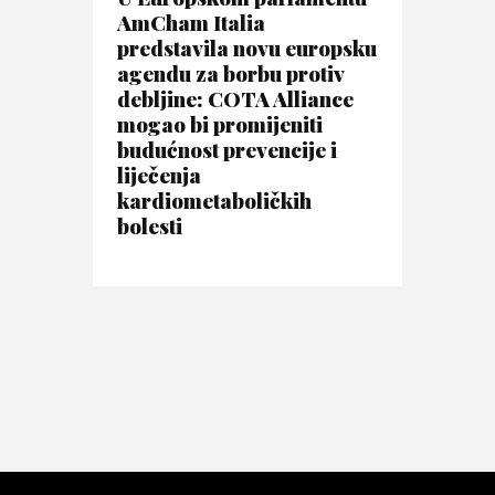
AmCham Italia
predstavila novu europsku
agendu za borbu protiv
debljine: COTA Alliance
mogao bi promijeniti
budućnost prevencije i
liječenja
kardiometaboličkih
bolesti