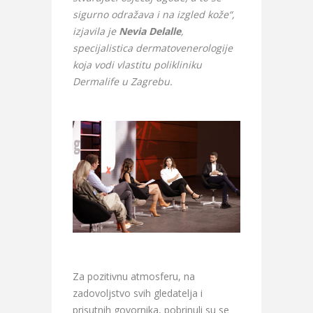
sigurno odražava i na izgled kože“,
izjavila je
Nevia Delalle
,
specijalistica dermatovenerologije
koja vodi vlastitu polikliniku
Dermalife u Zagrebu.
Za pozitivnu atmosferu, na
zadovoljstvo svih gledatelja i
prisutnih govornika, pobrinuli su se