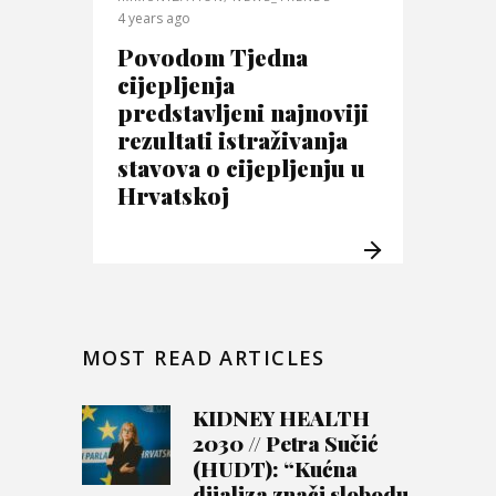
4 years ago
Povodom Tjedna
cijepljenja
predstavljeni najnoviji
rezultati istraživanja
stavova o cijepljenju u
Hrvatskoj
MOST READ ARTICLES
KIDNEY HEALTH
2030 // Petra Sučić
(HUDT): “Kućna
dijaliza znači slobodu