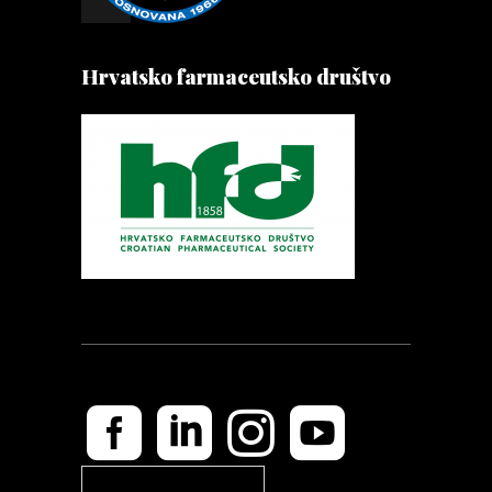
Hrvatsko farmaceutsko društvo