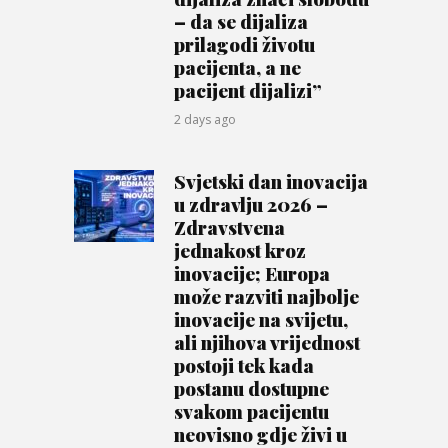
– da se dijaliza
prilagodi životu
pacijenta, a ne
pacijent dijalizi”
2 days ago
Svjetski dan inovacija
u zdravlju 2026 –
Zdravstvena
jednakost kroz
inovacije; Europa
može razviti najbolje
inovacije na svijetu,
ali njihova vrijednost
postoji tek kada
postanu dostupne
svakom pacijentu
neovisno gdje živi u