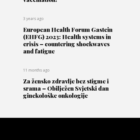
3 years ago
European Health Forum Gastein
(EHFG) 2023: Health systems in
crisis – countering shockwaves
and fatigue
11 months ago
Za žensko zdravlje bez stigme i
srama – Obilježen Svjetski dan
ginekološke onkologije