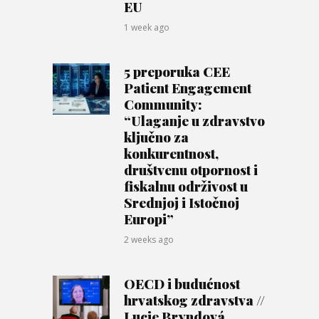
EU
1 week ago
5 preporuka CEE
Patient Engagement
Community:
“Ulaganje u zdravstvo
ključno za
konkurentnost,
društvenu otpornost i
fiskalnu održivost u
Srednjoj i Istočnoj
Europi”
2 weeks ago
OECD i budućnost
hrvatskog zdravstva //
Lucie Bryndová