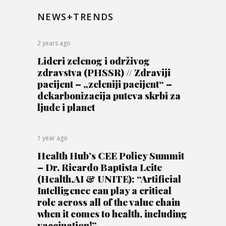
NEWS+TRENDS
2 years ago
Lideri zelenog i održivog
zdravstva (PHSSR) // Zdraviji
pacijent – „zeleniji pacijent“ –
dekarbonizacija puteva skrbi za
ljude i planet
1 year ago
Health Hub’s CEE Policy Summit
– Dr. Ricardo Baptista Leite
(Health.AI & UNITE): “Artificial
Intelligence can play a critical
role across all of the value chain
when it comes to health, including
vaccination!”