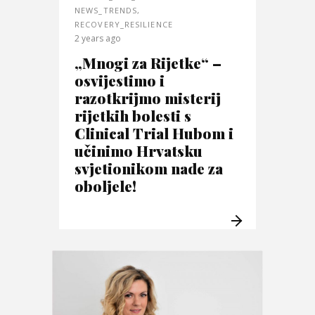
NEWS_TRENDS
,
RECOVERY_RESILIENCE
2 years ago
„Mnogi za Rijetke“ –
osvijestimo i
razotkrijmo misterij
rijetkih bolesti s
Clinical Trial Hubom i
učinimo Hrvatsku
svjetionikom nade za
oboljele!