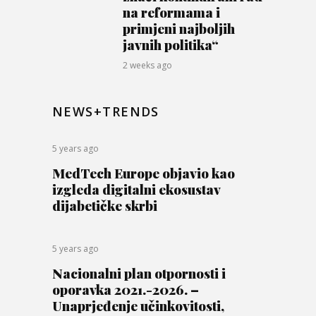
na reformama i
primjeni najboljih
javnih politika“
2 weeks ago
NEWS+TRENDS
5 years ago
MedTech Europe objavio kao
izgleda digitalni ekosustav
dijabetičke skrbi
5 years ago
Nacionalni plan otpornosti i
oporavka 2021.-2026. –
Unaprjeđenje učinkovitosti,