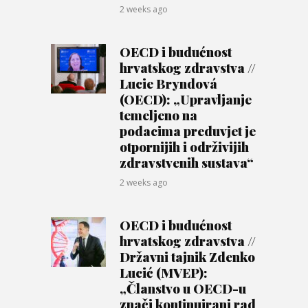
2 weeks ago
OECD i budućnost
hrvatskog zdravstva //
Lucie Bryndová
(OECD): „Upravljanje
temeljeno na
podacima preduvjet je
otpornijih i održivijih
zdravstvenih sustava“
2 weeks ago
OECD i budućnost
hrvatskog zdravstva //
Državni tajnik Zdenko
Lucić (MVEP):
„Članstvo u OECD-u
znači kontinuirani rad