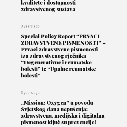
kvalitete i dostupnosti
zdravstvenog sustava
3 years ago
Special Policy Report “PRVACI
ZDRAVSTVENE PISMENOSTI” –
Prvaci zdravstvene pismenosti
iza zdravstvenog rječnika
“Degenerativne i reumatske
bolesti” te “Upalne reumatske
bolesti”
3 years ago
„Mission: Oxygen” u povodu
Svjetskog dana nepušenja:
zdravstvena, medijska i digitalna
pismenost ključ su prevencije!