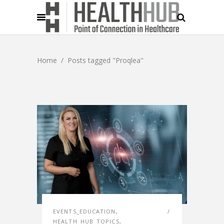
Home
/
Posts tagged "Proqlea"
EVENTS_EDUCATION
,
HEALTH_HUB_TOPICS
,