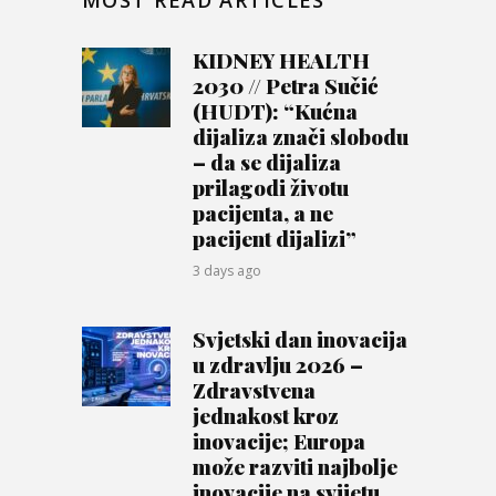
MOST READ ARTICLES
KIDNEY HEALTH
2030 // Petra Sučić
(HUDT): “Kućna
dijaliza znači slobodu
– da se dijaliza
prilagodi životu
pacijenta, a ne
pacijent dijalizi”
3 days ago
Svjetski dan inovacija
u zdravlju 2026 –
Zdravstvena
jednakost kroz
inovacije; Europa
može razviti najbolje
inovacije na svijetu,