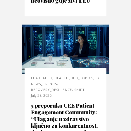
neovisno gdje živi u EU
EU4HEALTH
,
HEALTH_HUB_TOPICS
,
NEWS_TRENDS
,
RECOVERY_RESILIENCE
,
SHIFT
July 28, 2026
5 preporuka CEE Patient
Engagement Community:
“Ulaganje u zdravstvo
ključno za konkurentnost,