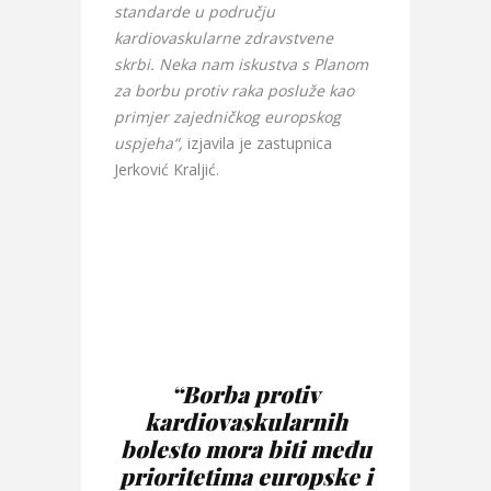
standarde u području
kardiovaskularne zdravstvene
skrbi. Neka nam iskustva s Planom
za borbu protiv raka posluže kao
primjer zajedničkog europskog
uspjeha“,
izjavila je zastupnica
Jerković Kraljić.
“Borba protiv
kardiovaskularnih
bolesto mora biti među
prioritetima europske i