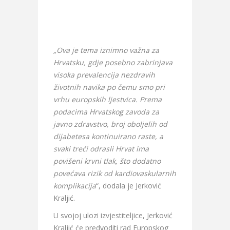
„Ova je tema iznimno važna za
Hrvatsku, gdje posebno zabrinjava
visoka prevalencija nezdravih
životnih navika po čemu smo pri
vrhu europskih ljestvica. Prema
podacima Hrvatskog zavoda za
javno zdravstvo, broj oboljelih od
dijabetesa kontinuirano raste, a
svaki treći odrasli Hrvat ima
povišeni krvni tlak, što dodatno
povećava rizik od kardiovaskularnih
komplikacija
“, dodala je Jerković
Kraljić.
U svojoj ulozi izvjestiteljice, Jerković
Kraljić će predvoditi rad Europskog