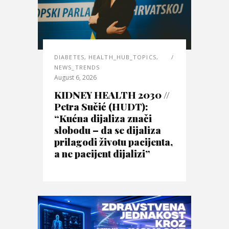
DIABETES
,
HEALTH_HUB_TOPICS
,
NEWS_TRENDS
August 6, 2026
KIDNEY HEALTH 2030 //
Petra Sučić (HUDT):
“Kućna dijaliza znači
slobodu – da se dijaliza
prilagodi životu pacijenta,
a ne pacijent dijalizi”