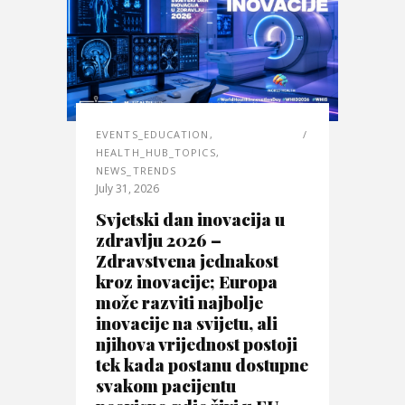
EVENTS_EDUCATION
,
HEALTH_HUB_TOPICS
,
NEWS_TRENDS
July 31, 2026
Svjetski dan inovacija u
zdravlju 2026 –
Zdravstvena jednakost
kroz inovacije; Europa
može razviti najbolje
inovacije na svijetu, ali
njihova vrijednost postoji
tek kada postanu dostupne
svakom pacijentu