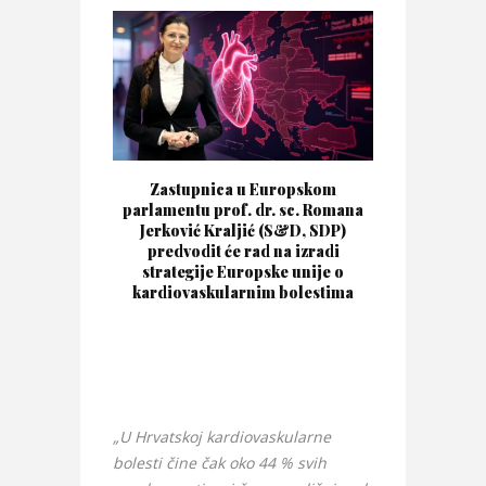
Zastupnica u Europskom
parlamentu prof. dr. sc. Romana
Jerković Kraljić (S&D, SDP)
predvodit će rad na izradi
strategije Europske unije o
kardiovaskularnim bolestima
„U Hrvatskoj kardiovaskularne
bolesti čine čak oko 44 % svih