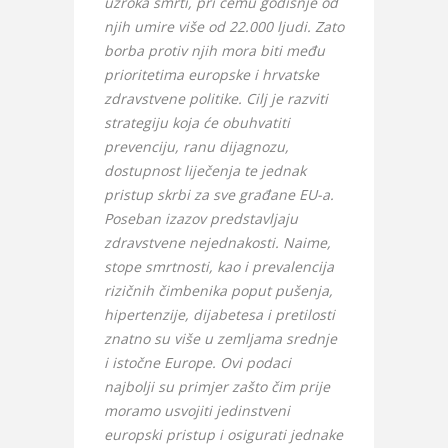
uzroka smrti, pri čemu godišnje od
njih umire više od 22.000 ljudi. Zato
borba protiv njih mora biti među
prioritetima europske i hrvatske
zdravstvene politike. Cilj je razviti
strategiju koja će obuhvatiti
prevenciju, ranu dijagnozu,
dostupnost liječenja te jednak
pristup skrbi za sve građane EU-a.
Poseban izazov predstavljaju
zdravstvene nejednakosti. Naime,
stope smrtnosti, kao i prevalencija
rizičnih čimbenika poput pušenja,
hipertenzije, dijabetesa i pretilosti
znatno su više u zemljama srednje
i istočne Europe. Ovi podaci
najbolji su primjer zašto čim prije
moramo usvojiti jedinstveni
europski pristup i osigurati jednake