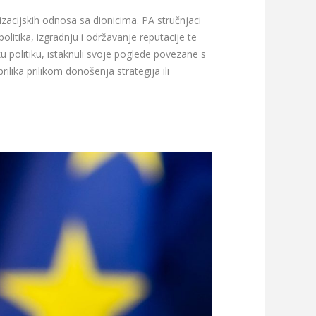
izacijskih odnosa sa dionicima. PA stručnjaci
itika, izgradnju i održavanje reputacije te
sku politiku, istaknuli svoje poglede povezane s
lika prilikom donošenja strategija ili