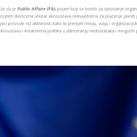
že da
je
Public Affairs
(PA)
pojam koji se koristi za opisivanje organ
jnim dionicima unutar ekosustava relevantnima za praćenje javnih pol
ci provode niz aktivnosti kako bi prenijeli misiju, viziju i organizacij
osustavu i kreatorima politika u adresiranju nedostataka i mogućih pri