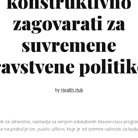
konstruktivno
zagovarati za
suvremene
avstvene politi
by
Health Hub
ank za zdravstvo, nastavlja sa serijom edukativnih
Masterclass
program
se na područje tzv.
public affairs
, koje je od iznimne važnosti za bud