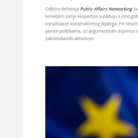
Odlična definicija
Public Affairs Networking
ka
temeljem svoje ekspertize surađuju s mnogobro
osnaživanje konstruktivnog dijaloga. PA stručnja
javnim politikama, uz argumentirani doprinos ek
zakonodavnih aktivnosti