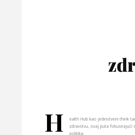
zdr
H
ealth Hub kao jedinstveni think t
zdravstvu, ovaj puta fokusirajući 
politika.