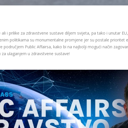
i i prilike za zdravstvene sustave diljem svijeta, pa tako i unutar EU
enim politikama su monumentalne promjene jer su postale prioritet eu
ave područjem Public Affairsa, kako bi na najbolji mogući način zagovar
ebu za ulaganjem u zdravstvene sustave!