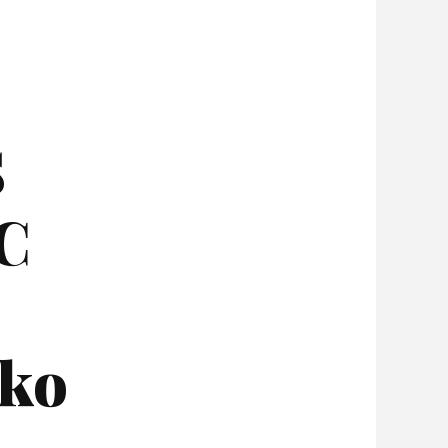
S
IC
ko