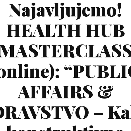
Najavljujemo!
HEALTH HUB
MASTERCLAS
online): “PUBL
AFFAIRS &
DRAVSTVO – Ka