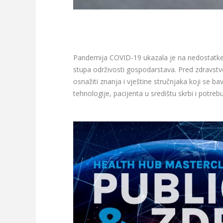
Pandemija COVID-19 ukazala je na nedostatke al
stupa održivosti gospodarstava. Pred zdravstv
osnažiti znanja i vještine stručnjaka koji se b
tehnologije, pacijenta u središtu skrbi i potr