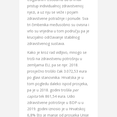
pristup individualnoj zdravstvenoj
njezi, a uz nju se veže i pojam
zdravstvene potražnje i ponude. Sva
tri čimbenika međusobno su ovisna i
vrlo su vrijedna u tom području pa je
krucijalno održavanje stabilnog
zdravstvenog sustava.
Kako je kroz rad vidljivo, mnogo se
troši na zdravstvenu potrošnju u
zemljama EU, pa se npr. 2018.
prosječno trošilo čak 3.072,53 eura
po glavi stanovnika. Hrvatska je u
tom pogledu daleko ispod prosjeka,
pa je u 2018. godini trošila
per
capita
tek 861,54 eura. Udio
zdravstvene potrošnje u BDP-u u
2019. godini iznosio je u Hrvatskoj
6,8% što je manje od prosjeka Unije