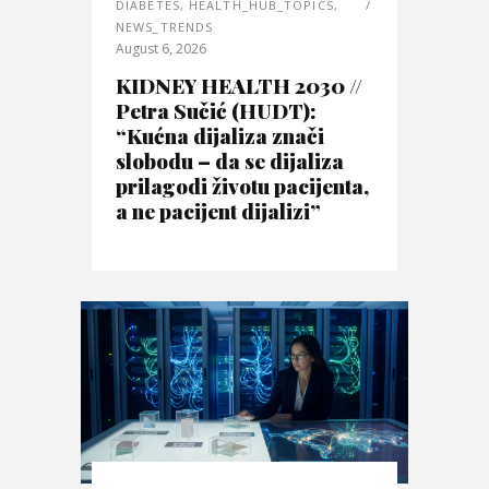
DIABETES
,
HEALTH_HUB_TOPICS
,
NEWS_TRENDS
August 6, 2026
KIDNEY HEALTH 2030 //
Petra Sučić (HUDT):
“Kućna dijaliza znači
slobodu – da se dijaliza
prilagodi životu pacijenta,
a ne pacijent dijalizi”