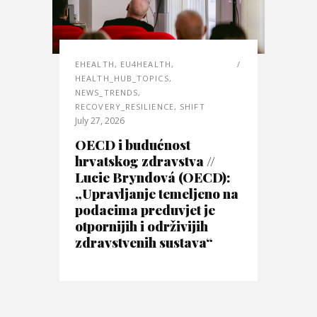
EHEALTH
,
EU4HEALTH
,
HEALTH_HUB_TOPICS
,
NEWS_TRENDS
,
RECOVERY_RESILIENCE
,
SHIFT
July 27, 2026
OECD i budućnost
hrvatskog zdravstva //
Lucie Bryndová (OECD):
„Upravljanje temeljeno na
podacima preduvjet je
otpornijih i održivijih
zdravstvenih sustava“