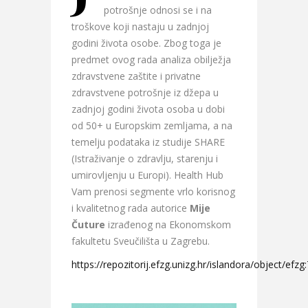
potrošnje odnosi se i na
troškove koji nastaju u zadnjoj
godini života osobe. Zbog toga je
predmet ovog rada analiza obilježja
zdravstvene zaštite i privatne
zdravstvene potrošnje iz džepa u
zadnjoj godini života osoba u dobi
od 50+ u Europskim zemljama, a na
temelju podataka iz studije SHARE
(Istraživanje o zdravlju, starenju i
umirovljenju u Europi). Health Hub
Vam prenosi segmente vrlo korisnog
i kvalitetnog rada autorice
Mije
Čuture
izrađenog na Ekonomskom
fakultetu Sveučilišta u Zagrebu.
https://repozitorij.efzg.unizg.hr/islandora/object/efzg