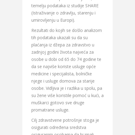
temelju podataka iz studije SHARE
(Istraživanje o zdravlju, starenju i
umirovljenju u Europi).
Rezultati do kojih se došlo analizom
tih podataka ukazali su da su
plaćanja iz džepa za zdravstvo u
zadnjoj godini života najveća za
osobe u dobi od 65 do 74 godine te
da se najviše koriste usluge opće
medicine i specijalista, bolničke
njege i usluge domova za starije
osobe. Vidljiva je i razlika u spolu, pa
su žene više koristile pomoć u kući, a
muškarci gotovo sve druge
promatrane usluge.
Cilj zdravstvene potrošnje stoga je
osigurati određena sredstva
osiguranim osobama da bi imali