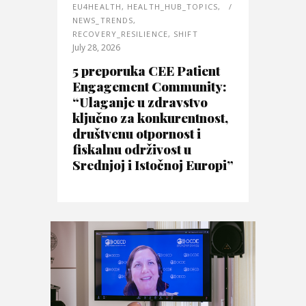
EU4HEALTH
,
HEALTH_HUB_TOPICS
,
NEWS_TRENDS
,
RECOVERY_RESILIENCE
,
SHIFT
July 28, 2026
5 preporuka CEE Patient
Engagement Community:
“Ulaganje u zdravstvo
ključno za konkurentnost,
društvenu otpornost i
fiskalnu održivost u
Srednjoj i Istočnoj Europi”