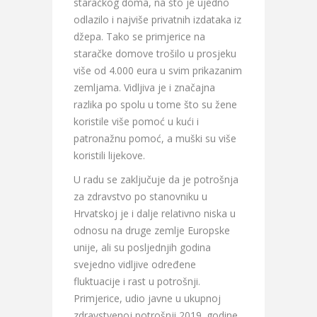
staračkog doma, na što je ujedno
odlazilo i najviše privatnih izdataka iz
džepa. Tako se primjerice na
staračke domove trošilo u prosjeku
više od 4.000 eura u svim prikazanim
zemljama. Vidljiva je i značajna
razlika po spolu u tome što su žene
koristile više pomoć u kući i
patronažnu pomoć, a muški su više
koristili lijekove.
U radu se zaključuje da je potrošnja
za zdravstvo po stanovniku u
Hrvatskoj je i dalje relativno niska u
odnosu na druge zemlje Europske
unije, ali su posljednjih godina
svejedno vidljive određene
fluktuacije i rast u potrošnji.
Primjerice, udio javne u ukupnoj
zdravstvenoj potrošnji 2019. godine