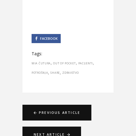
FACEBOOK
Tags:
,
,
,
MIA ČUTURA
OUT OF POCKET
PACIJENTI
,
,
POTROŠNJA
SHARE
ZDRAVSTVO
PREVIOUS ARTICLE
NEXT ARTICLE