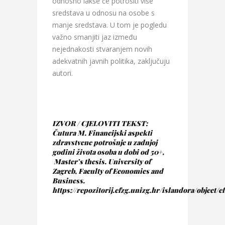
odnosno lakše će potrošiti više
sredstava u odnosu na osobe s
manje sredstava. U tom je pogledu
važno smanjiti jaz između
nejednakosti stvaranjem novih
adekvatnih javnih politika, zaključuju
autori.
IZVOR / CJELOVITI TEKST:
Čutura M. Financijski aspekti
zdravstvene potrošnje u zadnjoj
godini života osoba u dobi od 50+,
Master’s thesis. University of
Zagreb, Faculty of Economics and
Business.
https://repozitorij.efzg.unizg.hr/islandora/object/e