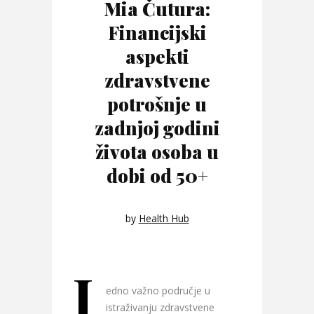
Mia Čutura:
Financijski
aspekti
zdravstvene
potrošnje u
zadnjoj godini
života osoba u
dobi od 50+
by
Health Hub
J
edno važno područje u
istraživanju zdravstvene