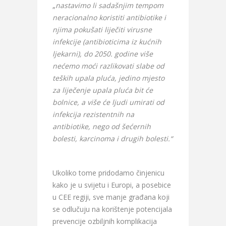
„
nastavimo li sadašnjim tempom
neracionalno koristiti antibiotike i
njima pokušati liječiti virusne
infekcije (antibioticima iz kućnih
ljekarni), do 2050. godine više
nećemo moći razlikovati slabe od
teških upala pluća, jedino mjesto
za liječenje upala pluća bit će
bolnice, a više će ljudi umirati od
infekcija rezistentnih na
antibiotike, nego od šećernih
bolesti, karcinoma i drugih bolesti.“
Ukoliko tome pridodamo činjenicu
kako je u svijetu i Europi, a posebice
u CEE regiji, sve manje građana koji
se odlučuju na korištenje potencijala
prevencije ozbiljnih komplikacija