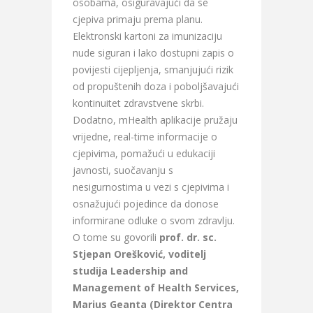
osobama, osiguravajući da se
cjepiva primaju prema planu.
Elektronski kartoni za imunizaciju
nude siguran i lako dostupni zapis o
povijesti cijepljenja, smanjujući rizik
od propuštenih doza i poboljšavajući
kontinuitet zdravstvene skrbi.
Dodatno, mHealth aplikacije pružaju
vrijedne, real-time informacije o
cjepivima, pomažući u edukaciji
javnosti, suočavanju s
nesigurnostima u vezi s cjepivima i
osnažujući pojedince da donose
informirane odluke o svom zdravlju.
O tome su govorili
prof. dr. sc.
Stjepan Orešković, voditelj
studija Leadership and
Management of Health Services,
Marius Geanta
(Direktor Centra