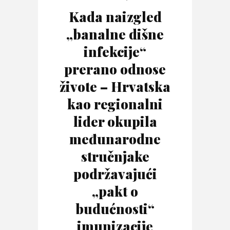
Kada naizgled
„banalne dišne
infekcije“
prerano odnose
živote – Hrvatska
kao regionalni
lider okupila
međunarodne
stručnjake
podržavajući
„pakt o
budućnosti“
imunizacije