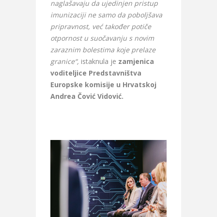
naglašavaju da ujedinjen pristup
imunizaciji ne samo da poboljšava
pripravnost, već također potiče
otpornost u suočavanju s novim
zaraznim bolestima koje prelaze
granice“,
istaknula je
zamjenica
voditeljice Predstavništva
Europske komisije u Hrvatskoj
Andrea Čović Vidović.