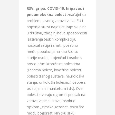
RSV, gripa, COVID-19, hripavac i
pneumokokna bolest
značajni su
problemi javnog zdravstva za EU i
prijetnja su za najosjetljivije skupine
u društvu, zbog njihove sposobnosti
izazivanja teških komplikacija,
hospitalizacija i smrti, posebno
među populacijama kao što su
starije osobe, dojenčad i osobe s
postojećim kroničnim bolestima
(šećerna bolest, krvožilne bolesti,
bolesti dišnog sustava, neurološka
stanja, onkološki bolesnici, osobe s
oslabljenim imunitetom i dr.). Ove
bolesti stvaraju ogromni pritisak na
zdravstvene sustave, osobito
tijekom „zimske sezone“, osim što
mogu pogoršati kliničku sliku