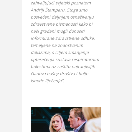
zahvaljujući svjetski poznatom
Andriji Štamparu. Stoga smo
posvećeni daljnjem osnaživanju
zdravstvene pismenosti kako bi
naši građani mogli donositi
informirane zdravstvene odluke,
temeljene na znanstvenim
dokazima, s ciljem smanjenja
opterećenja sustava respiratornim
bolestima uz zaštitu najranjivijih
članova našeg društva i bolje
ishode liječenja“.