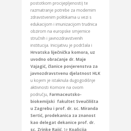
postotkom procijepljenosti) te
razmatranje potrebe za modernim
zdravstvenim politikama u vezi s
edukacijom i imunizacijom trudnica
obzirom na europske smjernice
stručnih i javnozdravstvenih
institucija. Inicijativu je podržala i
Hrvatska liječnička komora, uz
uvodno obraćanje dr. Maje
Vajagić, članice povjerenstva za
javnozdravstvenu djelatnost HLK
u kojem je istaknula dugogodišnje
aktivnosti Komore na ovom
području,
Farmaceutsko-
biokemijski fakultet Sveučilišta
u Zagrebu i prof. dr. sc. Miranda
Sertić, prodekanica za znanost
kao delegat dekanice prof. dr.
sc. Zrinke Rajić
, te
Koalicija