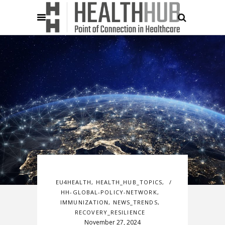
EU4HEALTH
,
HEALTH_HUB_TOPICS
,
HH-GLOBAL-POLICY-NETWORK
,
IMMUNIZATION
,
NEWS_TRENDS
,
RECOVERY_RESILIENCE
November 27, 2024