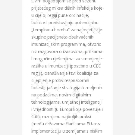
Ovim događajem se pred sezonu
prijetećeg miksa dišnih infekcija koje
u cijeloj regiji pune ordinacije,
bolnice i predstavljaju potencijalnu
„tempiranu bombu“ za najosjetljivije
skupine pacijenata obuhvaćenih
imunizacijskim programima, otvorio
niz razgovora o izazovima, prilikama
i mogućim rješenjima: za smanjenje
razlika u imunizaciji (posebno u CEE
regiji), osnaživanje tzv. koalicija za
cijepljenje protiv respiratornih
bolesti, jačanje strategija temeljenih
na podacima, novim digitalnim
tehnologijama, umjetnoj inteligenciji
i vrijednosti (u Europi koja povezuje i
štiti), razmjenu najboljih praksi
(među državama članicama EU-a za
implementaciju u zemljama s niskim