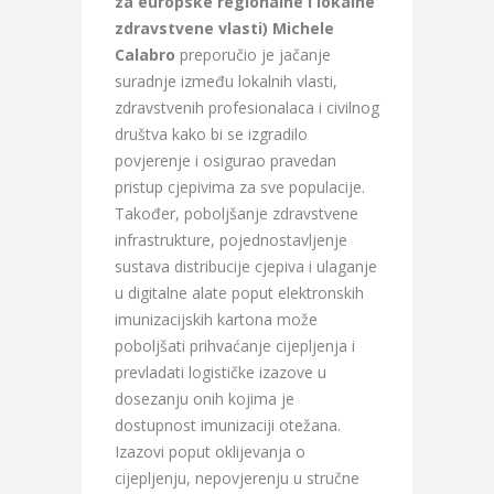
za europske regionalne i lokalne
zdravstvene vlasti) Michele
Calabro
preporučio je jačanje
suradnje između lokalnih vlasti,
zdravstvenih profesionalaca i civilnog
društva kako bi se izgradilo
povjerenje i osigurao pravedan
pristup cjepivima za sve populacije.
Također, poboljšanje zdravstvene
infrastrukture, pojednostavljenje
sustava distribucije cjepiva i ulaganje
u digitalne alate poput elektronskih
imunizacijskih kartona može
poboljšati prihvaćanje cijepljenja i
prevladati logističke izazove u
dosezanju onih kojima je
dostupnost imunizaciji otežana.
Izazovi poput oklijevanja o
cijepljenju, nepovjerenju u stručne