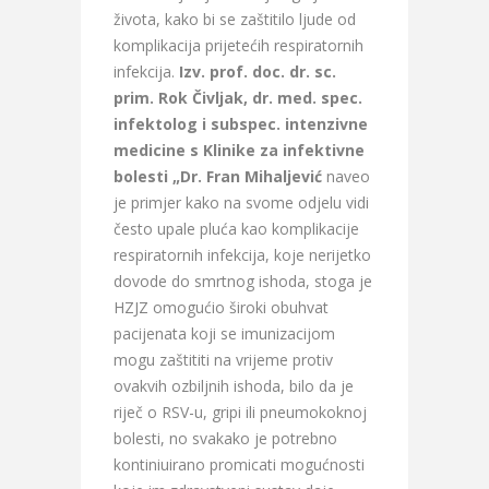
života, kako bi se zaštitilo ljude od
komplikacija prijetećih respiratornih
infekcija.
Izv. prof. doc. dr. sc.
prim. Rok Čivljak, dr. med. spec.
infektolog i subspec. intenzivne
medicine s Klinike za infektivne
bolesti „Dr. Fran Mihaljević
naveo
je primjer kako na svome odjelu vidi
često upale pluća kao komplikacije
respiratornih infekcija, koje nerijetko
dovode do smrtnog ishoda, stoga je
HZJZ omogućio široki obuhvat
pacijenata koji se imunizacijom
mogu zaštititi na vrijeme protiv
ovakvih ozbiljnih ishoda, bilo da je
riječ o RSV-u, gripi ili pneumokoknoj
bolesti, no svakako je potrebno
kontiniuirano promicati mogućnosti