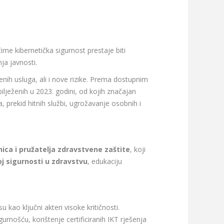
čime kibernetička sigurnost prestaje biti
nja javnosti.
nih usluga, ali i nove rizike. Prema dostupnim
ilježenih u 2023. godini, od kojih značajan
 prekid hitnih službi, ugrožavanje osobnih i
nica i pružatelja zdravstvene zaštite
, koji
j sigurnosti u zdravstvu
, edukaciju
u kao ključni akteri visoke kritičnosti.
nošću, korištenje certificiranih IKT rješenja