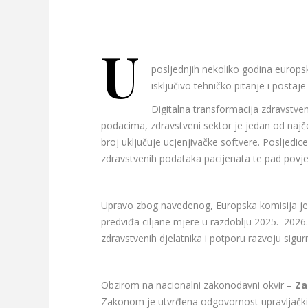
U
posljednjih nekoliko godina europske
isključivo tehničko pitanje i postaje
Digitalna transformacija zdravstven
podacima, zdravstveni sektor je jedan od najče
broj uključuje ucjenjivačke softvere. Posljedi
zdravstvenih podataka pacijenata te pad povje
Upravo zbog navedenog, Europska komisija je
predviđa ciljane mjere u razdoblju 2025.–2026.
zdravstvenih djelatnika i potporu razvoju sigu
Obzirom na nacionalni zakonodavni okvir –
Za
Zakonom je utvrđena odgovornost upravljačkih s