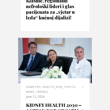
Klasnić, regionalni
nefrološki lideri i glas
pacijenata za „vjetar u
leđa“ kućnoj dijalizi!
DIABETES
,
HEALTH_HUB_TOPICS
,
NEWS_TRENDS
June 12, 2026
KIDNEY HEALTH 2030 –