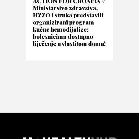
ACTION FOR CROATIA //
Ministarstvo zdravstva,
HZZO i struka predstavili
organizirani program
kućne hemodijalize:
bolesnicima dostupno
liječenje u vlastitom domu!