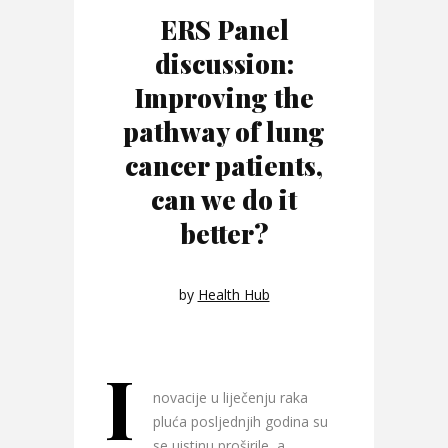
ERS Panel
discussion:
Improving the
pathway of lung
cancer patients,
can we do it
better?
by
Health Hub
I
novacije u liječenju raka
pluća posljednjih godina su
se uistinu proširile, a