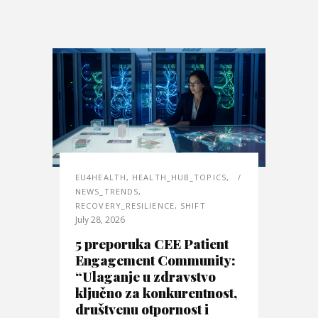
EU4HEALTH
,
HEALTH_HUB_TOPICS
,
NEWS_TRENDS
,
RECOVERY_RESILIENCE
,
SHIFT
July 28, 2026
5 preporuka CEE Patient
Engagement Community:
“Ulaganje u zdravstvo
ključno za konkurentnost,
društvenu otpornost i