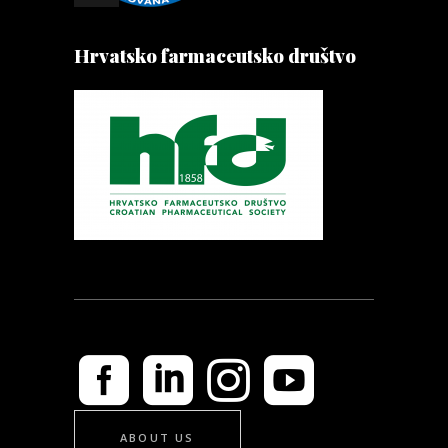
Hrvatsko farmaceutsko društvo
ABOUT US