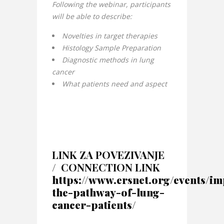
Following the webinar, participants
will be able to describe:
Novelties in target therapies
Histology Sample Preparation
Diagnostic methods in lung
cancer
What patients need and aspect
LINK ZA POVEZIVANJE
/ CONNECTION LINK
https://www.ersnet.org/events/i
the-pathway-of-lung-
cancer-patients/