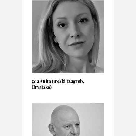
gđa Anita Breški (Zagreb,
Hrvatska)